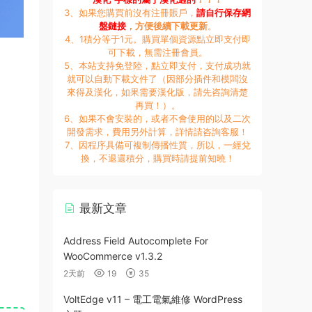
3、如果您購買前沒有注冊賬戶，
請自行保存網
盤鏈接
，方便後續下載更新
。
4、1積分等于1元。購買單個資源點立即支付即
可下載，無需注冊會員。
5、本站支持免登陸，點立即支付，支付成功就
就可以自動下載文件了（因部分插件和模闆沒
來得及漢化，如果需要漢化版，請先咨詢清楚
再買！）。
6、如果不會安裝的，或者不會使用的以及二次
開發需求，費用另外計算，詳情請咨詢客服！
7、因程序具備可複制傳播性質，所以，一經兌
換，不退還積分，購買時請提前知曉！
最新文章
Address Field Autocomplete For
WooCommerce v1.3.2
2天前
19
35
VoltEdge v11 – 電工電氣維修 WordPress