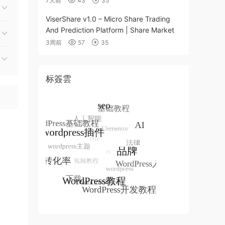
7天前
43
35
ViserShare v1.0 – Micro Share Trading
And Prediction Platform | Share Market
3周前
57
35
标簽雲