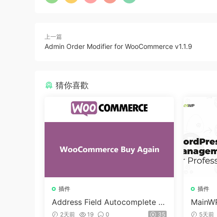
上一篇
Admin Order Modifier for WooCommerce v1.1.9
猜你喜歡
插件
插件
Address Field Autocomplete F
MainWP
or WooCommerce v1.3.2
n v5.2
2天前
19
0
35
5天前