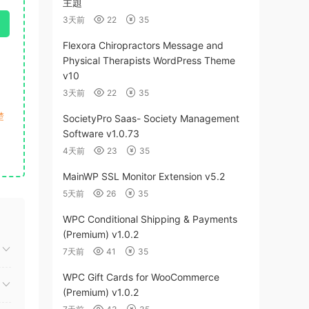
主題
3天前
22
35
Flexora Chiropractors Message and
Physical Therapists WordPress Theme
v10
3天前
22
35
楚
SocietyPro Saas- Society Management
Software v1.0.73
4天前
23
35
MainWP SSL Monitor Extension v5.2
5天前
26
35
WPC Conditional Shipping & Payments
(Premium) v1.0.2
7天前
41
35
WPC Gift Cards for WooCommerce
(Premium) v1.0.2