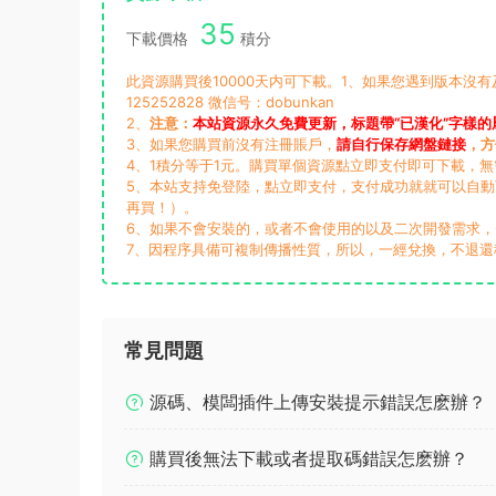
35
下載價格
積分
此資源購買後10000天内可下載。1、如果您遇到版本沒
125252828 微信号：dobunkan
2、
注意：
本站資源永久免費更新，标題帶“已漢化”字樣的
3、如果您購買前沒有注冊賬戶，
請自行保存網盤鏈接
，方
4、1積分等于1元。購買單個資源點立即支付即可下載，
5、本站支持免登陸，點立即支付，支付成功就就可以自
再買！）。
6、如果不會安裝的，或者不會使用的以及二次開發需求
7、因程序具備可複制傳播性質，所以，一經兌換，不退還
常見問題
源碼、模闆插件上傳安裝提示錯誤怎麽辦？
購買後無法下載或者提取碼錯誤怎麽辦？