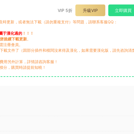
VIP 5折
升級VIP
立即購買
有及時更新，或者無法下載（請勿重複支付）等問題，請聯系客服QQ：
屬于漢化過的
！！！
便後續下載更新
。
無需注冊會員。
動下載文件了（因部分插件和模闆沒來得及漢化，如果需要漢化版，請先咨詢清
，費用另外計算，詳情請咨詢客服！
積分，購買時請提前知曉！