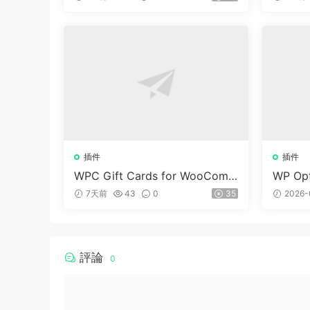
插件
插件
WPC Gift Cards for WooCom
WP Opt
merce (Premium) v1.0.2
dPre
7天前
43
0
35
2026-
評論
0