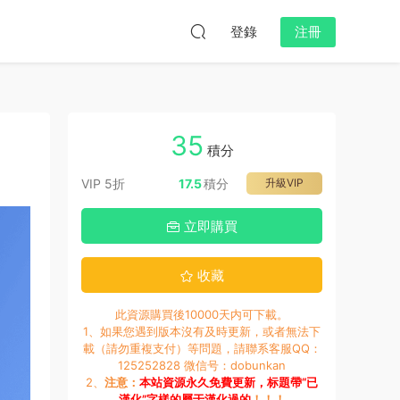
登錄
注冊
35
積分
VIP 5折
17.5
積分
升級VIP
立即購買
收藏
此資源購買後10000天内可下載。
1、如果您遇到版本沒有及時更新，或者無法下
載（請勿重複支付）等問題，請聯系客服QQ：
125252828 微信号：dobunkan
2、
注意：
本站資源永久免費更新，标題帶“已
漢化”字樣的屬于漢化過的
！！！