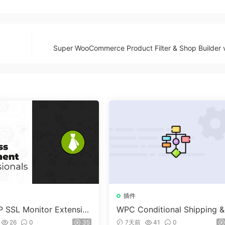
Super WooCommerce Product Filter & Shop Builder 
插件
 SSL Monitor Extensio
WPC Conditional Shipping &
ayments (Premium) v1.0.2
26
0
35
7天前
41
0