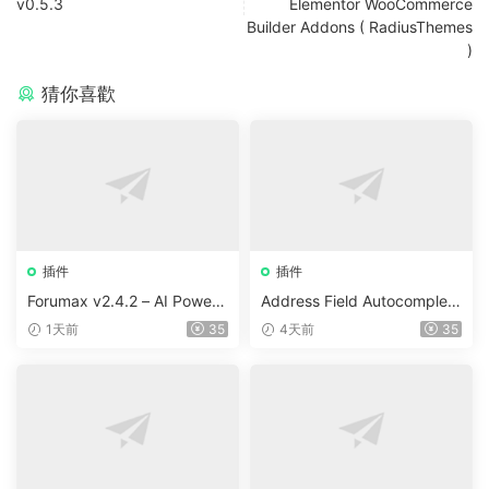
v0.5.3
Elementor WooCommerce
Builder Addons ( RadiusThemes
)
猜你喜歡
插件
插件
Forumax v2.4.2 – AI Powere
Address Field Autocomplete
d Advanced Community For
For WooCommerce v1.3.2
1天前
35
4天前
35
um Plugin