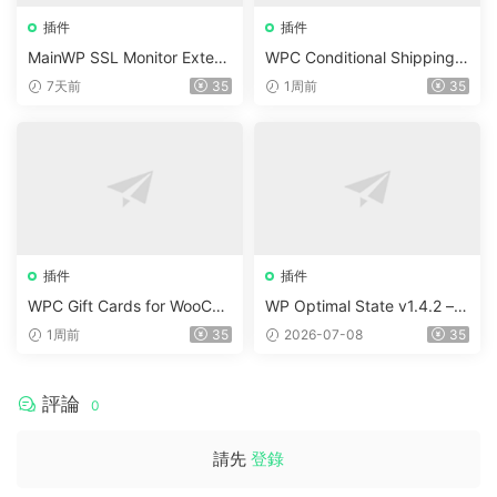
插件
插件
MainWP SSL Monitor Extens
WPC Conditional Shipping &
ion v5.2
Payments (Premium) v1.0.2
7天前
35
1周前
35
插件
插件
WPC Gift Cards for WooCo
WP Optimal State v1.4.2 –
mmerce (Premium) v1.0.2
WordPress 優化、清理和安
1周前
35
2026-07-08
35
全套件
評論
0
請先
登錄