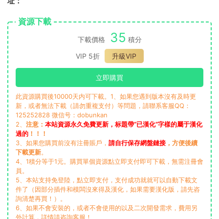
址：
資源下載
35
下載價格
積分
VIP 5折
升級VIP
立即購買
此資源購買後10000天内可下載。1、如果您遇到版本沒有及時更
新，或者無法下載（請勿重複支付）等問題，請聯系客服QQ：
125252828 微信号：dobunkan
2、
注意：
本站資源永久免費更新，标題帶“已漢化”字樣的屬于漢化
過的
！！！
3、如果您購買前沒有注冊賬戶，
請自行保存網盤鏈接
，方便後續
下載更新
。
4、1積分等于1元。購買單個資源點立即支付即可下載，無需注冊會
員。
5、本站支持免登陸，點立即支付，支付成功就就可以自動下載文
件了（因部分插件和模闆沒來得及漢化，如果需要漢化版，請先咨
詢清楚再買！）。
6、如果不會安裝的，或者不會使用的以及二次開發需求，費用另
外計算，詳情請咨詢客服！