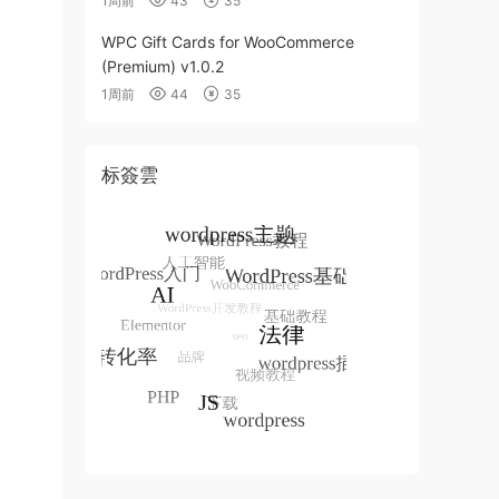
1周前
43
35
WPC Gift Cards for WooCommerce
(Premium) v1.0.2
1周前
44
35
标簽雲