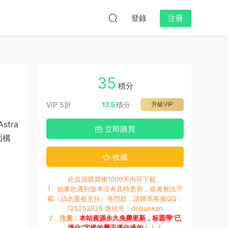
登錄
注冊
35
積分
VIP 5折
17.5
積分
升級VIP
tra
立即購買
面構
收藏
此資源購買後1000天内可下載。
1、如果您遇到版本沒有及時更新，或者無法下
載（請勿重複支付）等問題，請聯系客服QQ：
125252828 微信号：dobunkan
2、
注意：
本站資源永久免費更新，标題帶“已
漢化”字樣的屬于漢化過的
！！！