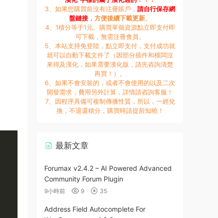
3、如果您購買前沒有注冊賬戶，
請自行保存網
盤鏈接
，方便後續下載更新
。
4、1積分等于1元。購買單個資源點立即支付即
可下載，無需注冊會員。
5、本站支持免登陸，點立即支付，支付成功就
就可以自動下載文件了（因部分插件和模闆沒
來得及漢化，如果需要漢化版，請先咨詢清楚
再買！）。
6、如果不會安裝的，或者不會使用的以及二次
開發需求，費用另外計算，詳情請咨詢客服！
7、因程序具備可複制傳播性質，所以，一經兌
換，不退還積分，購買時請提前知曉！
最新文章
Forumax v2.4.2 – AI Powered Advanced
Community Forum Plugin
9小時前
9
35
Address Field Autocomplete For