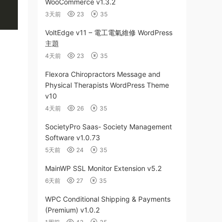
WooCommerce v1.3.2
3天前
23
35
VoltEdge v11 – 電工電氣維修 WordPress
主題
4天前
23
35
Flexora Chiropractors Message and
Physical Therapists WordPress Theme
v10
4天前
26
35
SocietyPro Saas- Society Management
Software v1.0.73
5天前
24
35
MainWP SSL Monitor Extension v5.2
6天前
27
35
WPC Conditional Shipping & Payments
(Premium) v1.0.2