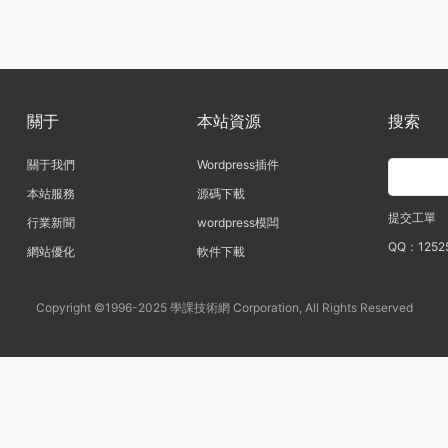
關于
本站資源
搜索
關于我們
Wordpress插件
本站服務
源碼下載
提交工單
行業新聞
wordpress模闆
QQ：1252
網站優化
軟件下載
Copyright ©1996-2025 學課技術網 Corporation, All Rights Reserved