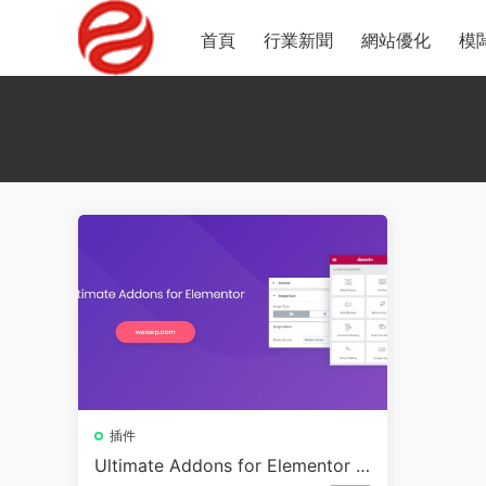
首頁
行業新聞
網站優化
模
插件
Ultimate Addons for Elementor v