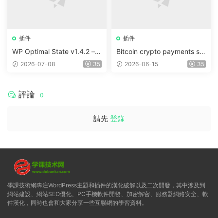
插件
插件
WP Optimal State v1.4.2 –
Bitcoin crypto payments su
WordPress 優化、清理和安
pport for CryptoPay v1.4.3
2026-07-08
35
2026-06-15
35
全套件
評論
0
請先
登錄
學課技術網專注WordPress主題和插件的漢化破解以及二次開發，其中涉及到
網站建設、網站SEO優化、PC手機軟件開發、加密解密、服務器網絡安全、軟
件漢化，同時也會和大家分享一些互聯網的學習資料。