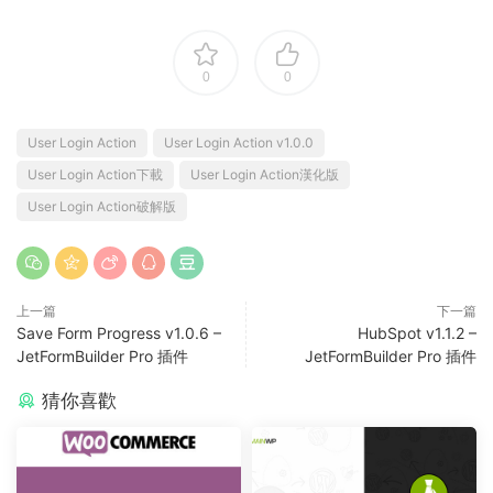
0
0
User Login Action
User Login Action v1.0.0
User Login Action下載
User Login Action漢化版
User Login Action破解版
上一篇
下一篇
Save Form Progress v1.0.6 –
HubSpot v1.1.2 –
JetFormBuilder Pro 插件
JetFormBuilder Pro 插件
猜你喜歡