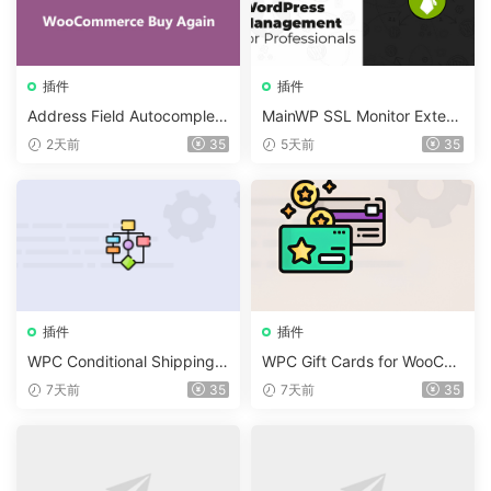
插件
插件
Address Field Autocomplete
MainWP SSL Monitor Extens
For WooCommerce v1.3.2
ion v5.2
2天前
35
5天前
35
插件
插件
WPC Conditional Shipping &
WPC Gift Cards for WooCo
Payments (Premium) v1.0.2
mmerce (Premium) v1.0.2
7天前
35
7天前
35