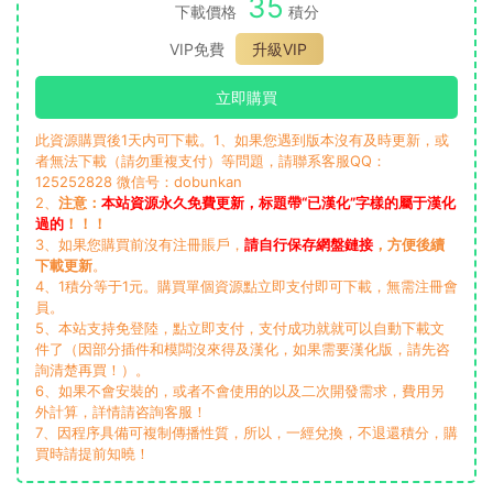
35
下載價格
積分
VIP免費
升級VIP
立即購買
此資源購買後1天内可下載。1、如果您遇到版本沒有及時更新，或
者無法下載（請勿重複支付）等問題，請聯系客服QQ：
125252828 微信号：dobunkan
2、
注意：
本站資源永久免費更新，标題帶“已漢化”字樣的屬于漢化
過的
！！！
3、如果您購買前沒有注冊賬戶，
請自行保存網盤鏈接
，方便後續
下載更新
。
4、1積分等于1元。購買單個資源點立即支付即可下載，無需注冊會
員。
5、本站支持免登陸，點立即支付，支付成功就就可以自動下載文
件了（因部分插件和模闆沒來得及漢化，如果需要漢化版，請先咨
詢清楚再買！）。
6、如果不會安裝的，或者不會使用的以及二次開發需求，費用另
外計算，詳情請咨詢客服！
7、因程序具備可複制傳播性質，所以，一經兌換，不退還積分，購
買時請提前知曉！