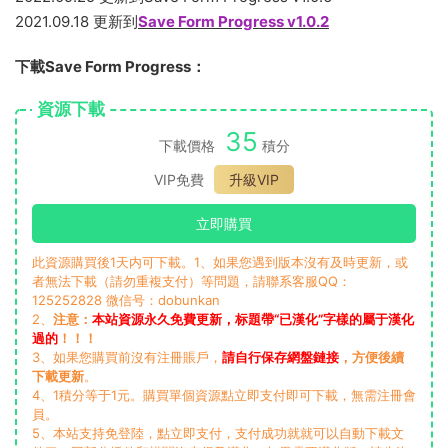
2021.09.18 更新到
Save Form Progress v1.0.2
下載Save Form Progress：
資源下載
35
下載價格
積分
VIP免費
升級VIP
立即購買
此資源購買後1天内可下載。1、如果您遇到版本沒有及時更新，或
者無法下載（請勿重複支付）等問題，請聯系客服QQ：
125252828 微信号：dobunkan
2、
注意：
本站資源永久免費更新，标題帶“已漢化”字樣的屬于漢化
過的
！！！
3、如果您購買前沒有注冊賬戶，
請自行保存網盤鏈接
，方便後續
下載更新
。
4、1積分等于1元。購買單個資源點立即支付即可下載，無需注冊會
員。
5、本站支持免登陸，點立即支付，支付成功就就可以自動下載文