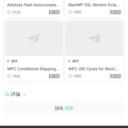
Address Field Autocomplete
MainWP SSL Monitor Extens
For WooCommerce v1.3.2
ion v5.2
5天前
35
1周前
35
插件
插件
WPC Conditional Shipping &
WPC Gift Cards for WooCo
Payments (Premium) v1.0.2
mmerce (Premium) v1.0.2
1周前
35
1周前
35
評論
0
請先
登錄