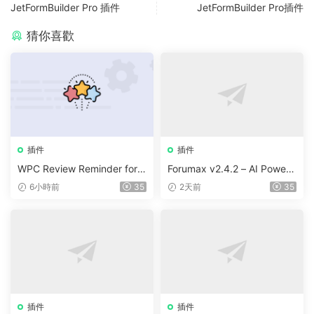
JetFormBuilder Pro 插件
JetFormBuilder Pro插件
猜你喜歡
插件
插件
WPC Review Reminder for
Forumax v2.4.2 – AI Powere
WooCommerce v1.0.4
d Advanced Community For
6小時前
35
2天前
35
um Plugin
插件
插件