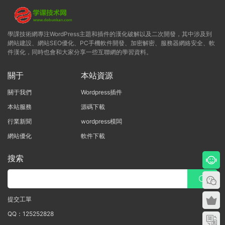
學課技術網專注WordPress主題和插件的漢化破解以及二次開發，其中涉及到
網站建設、網站SEO優化、PC手機軟件開發、加密解密、服務器網絡安全、軟
件漢化，同時也會和大家分享一些互聯網的學習資料。
關于
本站資源
關于我們
Wordpress插件
本站服務
源碼下載
行業新聞
wordpress模闆
網站優化
軟件下載
搜索
提交工單
QQ：125252828