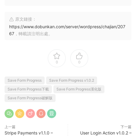
原文鏈接：
https://www.dobunkan.com/server/wordpress/chajian/207
67
，轉載請注明出處。
0
0
Save Form Progress
Save Form Progress v1.0.2
Save Form Progress下載
Save Form Progress漢化版
Save Form Progress破解版
上一篇
下一篇
Stripe Payments v1.1.0 –
User Login Action v1.0.2 –