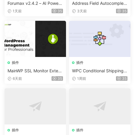
Forumax v2.4.2 – AI Powere
Address Field Autocomplete
d Advanced Community For
For WooCommerce v1.3.2
1天前
35
3天前
35
um Plugin
插件
插件
MainWP SSL Monitor Extens
WPC Conditional Shipping &
ion v5.2
Payments (Premium) v1.0.2
6天前
35
1周前
35
插件
插件