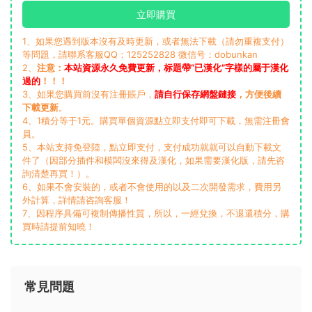
立即購買
1、如果您遇到版本沒有及時更新，或者無法下載（請勿重複支付）
等問題，請聯系客服QQ：125252828 微信号：dobunkan
2、
注意：
本站資源永久免費更新，标題帶“已漢化”字樣的屬于漢化
過的
！！！
3、如果您購買前沒有注冊賬戶，
請自行保存網盤鏈接
，方便後續
下載更新
。
4、1積分等于1元。購買單個資源點立即支付即可下載，無需注冊會
員。
5、本站支持免登陸，點立即支付，支付成功就就可以自動下載文
件了（因部分插件和模闆沒來得及漢化，如果需要漢化版，請先咨
詢清楚再買！）。
6、如果不會安裝的，或者不會使用的以及二次開發需求，費用另
外計算，詳情請咨詢客服！
7、因程序具備可複制傳播性質，所以，一經兌換，不退還積分，購
買時請提前知曉！
常見問題