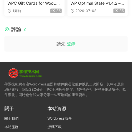
WPC Gift Cards for WooCo
WP Optimal State v1.4.2 –
mmerce (Premium) v1.0.2
WordPress 優化、清理和安
1周前
35
2026-07-08
35
全套件
評論
0
請先
登錄
學課技術網專注WordPress主題和插件的漢化破解以及二次開發，其中涉及到
網站建設、網站SEO優化、PC手機軟件開發、加密解密、服務器網絡安全、軟
件漢化，同時也會和大家分享一些互聯網的學習資料。
關于
本站資源
關于我們
Wordpress插件
本站服務
源碼下載