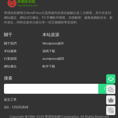
學課技術網專注WordPress主題和插件的漢化破解以及二次開發，其中涉及到
網站建設、網站SEO優化、PC手機軟件開發、加密解密、服務器網絡安全、軟
件漢化，同時也會和大家分享一些互聯網的學習資料。
關于
本站資源
關于我們
Wordpress插件
本站服務
源碼下載
行業新聞
wordpress模闆
網站優化
軟件下載
搜索
提交工單
QQ：125252828
Copyright ©1996-2025 學課技術網 Corporation, All Rights Reserved