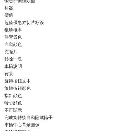
優惠券價值類型
标簽
價值
超值優惠券切片标簽
獲勝概率
件背景色
自動顔色
克隆片
移除一塊
車輪說明
背景
旋轉按鈕文本
旋轉按鈕顔色
指針顔色
輪心顔色
不再顯示
完成旋轉後自動隐藏輪子
車輪中心背景圖像