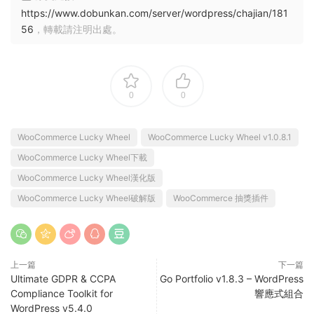
https://www.dobunkan.com/server/wordpress/chajian/181
56
，轉載請注明出處。
0
0
WooCommerce Lucky Wheel
WooCommerce Lucky Wheel v1.0.8.1
WooCommerce Lucky Wheel下載
WooCommerce Lucky Wheel漢化版
WooCommerce Lucky Wheel破解版
WooCommerce 抽獎插件
上一篇
下一篇
Ultimate GDPR & CCPA
Go Portfolio v1.8.3 – WordPress
Compliance Toolkit for
響應式組合
WordPress v5.4.0