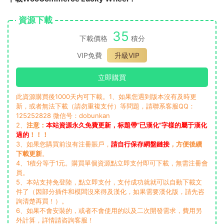
資源下載
35
下載價格
積分
VIP免費
升級VIP
立即購買
此資源購買後1000天内可下載。1、如果您遇到版本沒有及時更
新，或者無法下載（請勿重複支付）等問題，請聯系客服QQ：
125252828 微信号：dobunkan
2、
注意：
本站資源永久免費更新，标題帶“已漢化”字樣的屬于漢化
過的
！！！
3、如果您購買前沒有注冊賬戶，
請自行保存網盤鏈接
，方便後續
下載更新
。
4、1積分等于1元。購買單個資源點立即支付即可下載，無需注冊會
員。
5、本站支持免登陸，點立即支付，支付成功就就可以自動下載文
件了（因部分插件和模闆沒來得及漢化，如果需要漢化版，請先咨
詢清楚再買！）。
6、如果不會安裝的，或者不會使用的以及二次開發需求，費用另
外計算，詳情請咨詢客服！