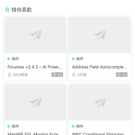
猜你喜歡
插件
插件
Forumax v2.4.2 – AI Powere
Address Field Autocomplete
d Advanced Community For
For WooCommerce v1.3.2
24小時前
35
3天前
35
um Plugin
插件
插件
MainWP SSL Monitor Extens
WPC Conditional Shipping &