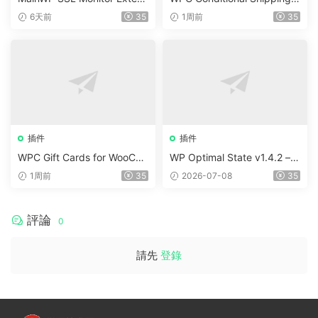
ion v5.2
Payments (Premium) v1.0.2
6天前
35
1周前
35
插件
插件
WPC Gift Cards for WooCo
WP Optimal State v1.4.2 –
mmerce (Premium) v1.0.2
WordPress 優化、清理和安
1周前
35
2026-07-08
35
全套件
評論
0
請先
登錄