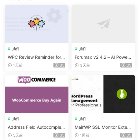
插件
插件
WPC Review Reminder for
Forumax v2.4.2 – AI Powere
WooCommerce v1.0.4
d Advanced Community For
1天前
35
3天前
35
um Plugin
插件
插件
Address Field Autocomplete
MainWP SSL Monitor Extens
For WooCommerce v1.3.2
ion v5.2
5天前
35
1周前
35