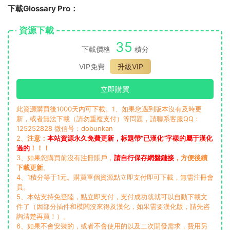
下載Glossary Pro：
資源下載
35
下載價格
積分
VIP免費
升級VIP
立即購買
此資源購買後1000天内可下載。1、如果您遇到版本沒有及時更
新，或者無法下載（請勿重複支付）等問題，請聯系客服QQ：
125252828 微信号：dobunkan
2、
注意：
本站資源永久免費更新，标題帶“已漢化”字樣的屬于漢化
過的
！！！
3、如果您購買前沒有注冊賬戶，
請自行保存網盤鏈接
，方便後續
下載更新
。
4、1積分等于1元。購買單個資源點立即支付即可下載，無需注冊會
員。
5、本站支持免登陸，點立即支付，支付成功就就可以自動下載文
件了（因部分插件和模闆沒來得及漢化，如果需要漢化版，請先咨
詢清楚再買！）。
6、如果不會安裝的，或者不會使用的以及二次開發需求，費用另