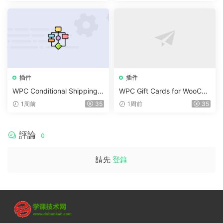
插件
插件
WPC Conditional Shipping &
WPC Gift Cards for WooCo
Payments (Premium) v1.0.2
mmerce (Premium) v1.0.2
1周前
35
1周前
35
評論
0
請先
登錄