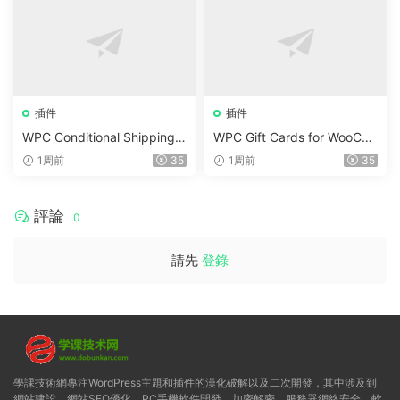
插件
插件
WPC Conditional Shipping &
WPC Gift Cards for WooCo
Payments (Premium) v1.0.2
mmerce (Premium) v1.0.2
1周前
35
1周前
35
評論
0
請先
登錄
學課技術網專注WordPress主題和插件的漢化破解以及二次開發，其中涉及到
網站建設、網站SEO優化、PC手機軟件開發、加密解密、服務器網絡安全、軟