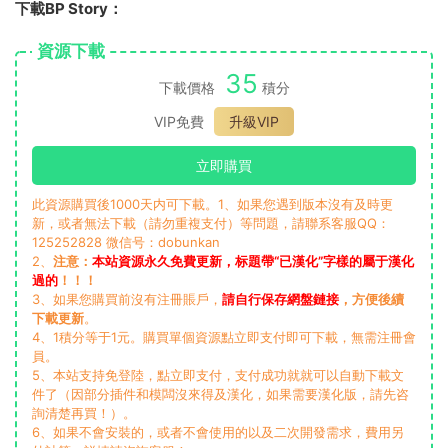
下載BP Story：
資源下載
35
下載價格
積分
VIP免費
升級VIP
立即購買
此資源購買後1000天内可下載。1、如果您遇到版本沒有及時更
新，或者無法下載（請勿重複支付）等問題，請聯系客服QQ：
125252828 微信号：dobunkan
2、
注意：
本站資源永久免費更新，标題帶“已漢化”字樣的屬于漢化
過的
！！！
3、如果您購買前沒有注冊賬戶，
請自行保存網盤鏈接
，方便後續
下載更新
。
4、1積分等于1元。購買單個資源點立即支付即可下載，無需注冊會
員。
5、本站支持免登陸，點立即支付，支付成功就就可以自動下載文
件了（因部分插件和模闆沒來得及漢化，如果需要漢化版，請先咨
詢清楚再買！）。
6、如果不會安裝的，或者不會使用的以及二次開發需求，費用另