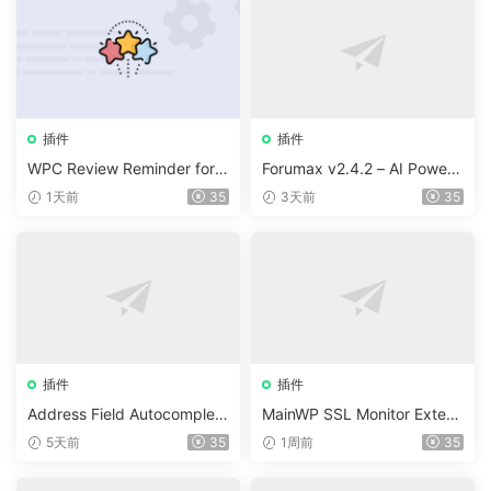
插件
插件
WPC Review Reminder for
Forumax v2.4.2 – AI Powere
WooCommerce v1.0.4
d Advanced Community For
1天前
35
3天前
35
um Plugin
插件
插件
Address Field Autocomplete
MainWP SSL Monitor Extens
For WooCommerce v1.3.2
ion v5.2
5天前
35
1周前
35