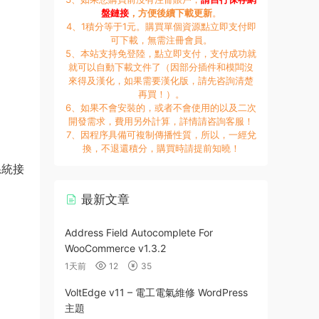
盤鏈接
，方便後續下載更新
。
4、1積分等于1元。購買單個資源點立即支付即
可下載，無需注冊會員。
5、本站支持免登陸，點立即支付，支付成功就
就可以自動下載文件了（因部分插件和模闆沒
來得及漢化，如果需要漢化版，請先咨詢清楚
再買！）。
6、如果不會安裝的，或者不會使用的以及二次
開發需求，費用另外計算，詳情請咨詢客服！
7、因程序具備可複制傳播性質，所以，一經兌
換，不退還積分，購買時請提前知曉！
系統接
最新文章
Address Field Autocomplete For
WooCommerce v1.3.2
1天前
12
35
VoltEdge v11 – 電工電氣維修 WordPress
主題