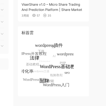
ViserShare v1.0 – Micro Share Trading
And Prediction Platform | Share Market
3周前
57
35
标簽雲