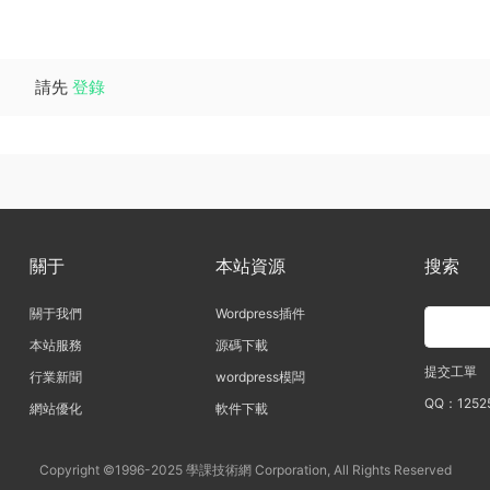
請先
登錄
關于
本站資源
搜索
關于我們
Wordpress插件
本站服務
源碼下載
提交工單
行業新聞
wordpress模闆
QQ：1252
網站優化
軟件下載
Copyright ©1996-2025 學課技術網 Corporation, All Rights Reserved