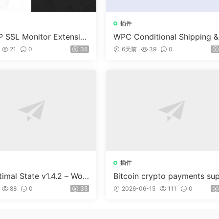
插件
 SSL Monitor Extensio
WPC Conditional Shipping &
ayments (Premium) v1.0.2
21
0
35
6天前
39
0
插件
imal State v1.4.2 – Wor
Bitcoin crypto payments su
ss 優化、清理和安全套件
ort for CryptoPay v1.4.3
88
0
35
2026-06-15
111
0