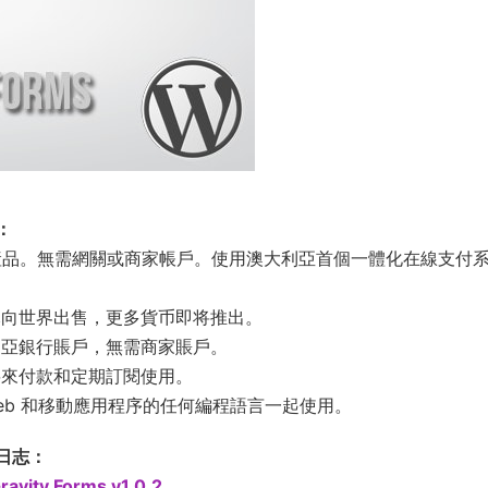
：
衆銷售産品。無需網關或商家帳戶。使用澳大利亞首個一體化在線支付
元向世界出售，更多貨币即将推出。
利亞銀行賬戶，無需商家賬戶。
将來付款和定期訂閱使用。
可與用于 Web 和移動應用程序的任何編程語言一起使用。
更新日志：
ravity Forms v1.0.2