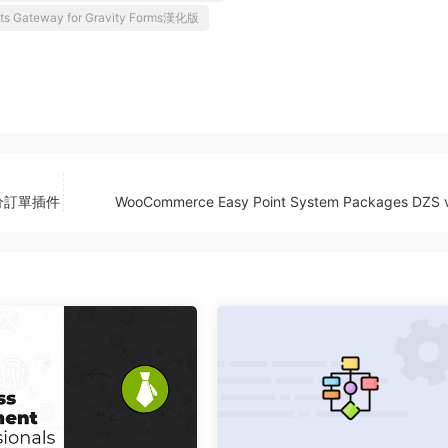
ts Gateway for Gravity Forms漢化版
e 拆分訂單插件
WooCommerce Easy Point System Packages DZS v