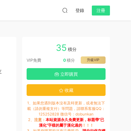
登錄
注冊
35
積分
VIP免費
0
積分
升級VIP
支
立即購買
收藏
1、如果您遇到版本沒有及時更新，或者無法下
載（請勿重複支付）等問題，請聯系客服QQ：
125252828 微信号：dobunkan
2、
注意：
本站資源永久免費更新，标題帶“已
漢化”字樣的屬于漢化過的
！！！
3、如果您購買前沒有注冊賬戶，
請自行保存網