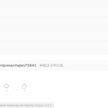
rdpress/chajian/15843
，轉載請注明出處。
0
0
ents Gateway for Gravity Forms v1.0.2