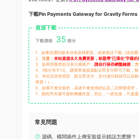
下載Pin Payments Gateway for Gravity Form
資源下載
35
下載價格
積分
1、如果您遇到版本沒有及時更新，或者無法下載（請勿重複支付
2、
注意：
本站資源永久免費更新，标題帶“已漢化”字樣的
3、如果您購買前沒有注冊賬戶，
請自行保存網盤鏈接
，方
4、1積分等于1元。購買單個資源點立即支付即可下載，
5、本站支持免登陸，點立即支付，支付成功就就可以自
再買！）。
6、如果不會安裝的，或者不會使用的以及二次開發需求
7、因程序具備可複制傳播性質，所以，一經兌換，不退還
常見問題
源碼、模闆插件上傳安裝提示錯誤怎麽辦？