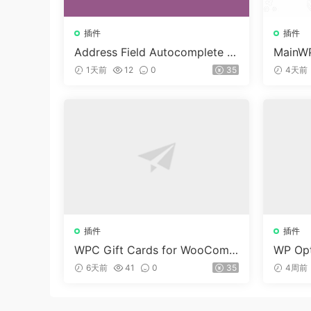
插件
插件
Address Field Autocomplete F
MainWP
or WooCommerce v1.3.2
n v5.2
1天前
12
0
35
4天前
插件
插件
WPC Gift Cards for WooCom
WP Opt
merce (Premium) v1.0.2
dPre
6天前
41
0
35
4周前