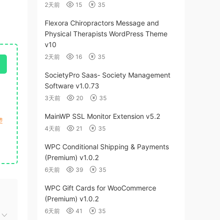
2天前
15
35
Flexora Chiropractors Message and
Physical Therapists WordPress Theme
v10
2天前
16
35
SocietyPro Saas- Society Management
Software v1.0.73
3天前
20
35
MainWP SSL Monitor Extension v5.2
楚
4天前
21
35
WPC Conditional Shipping & Payments
(Premium) v1.0.2
6天前
39
35
WPC Gift Cards for WooCommerce
(Premium) v1.0.2
6天前
41
35