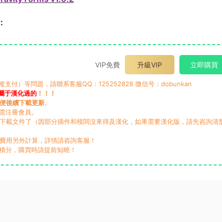
s：
VIP免費
升級VIP
立即購買
）等問題，請聯系客服QQ：125252828 微信号：dobunkan
屬于漢化過的
！！！
便後續下載更新
。
無需注冊會員。
動下載文件了（因部分插件和模闆沒來得及漢化，如果需要漢化版，請先咨詢清
，費用另外計算，詳情請咨詢客服！
積分，購買時請提前知曉！