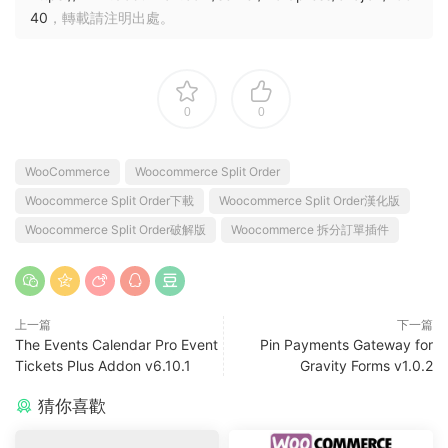
40
，轉載請注明出處。
0
0
WooCommerce
Woocommerce Split Order
Woocommerce Split Order下載
Woocommerce Split Order漢化版
Woocommerce Split Order破解版
Woocommerce 拆分訂單插件
上一篇
下一篇
The Events Calendar Pro Event
Pin Payments Gateway for
Tickets Plus Addon v6.10.1
Gravity Forms v1.0.2
猜你喜歡