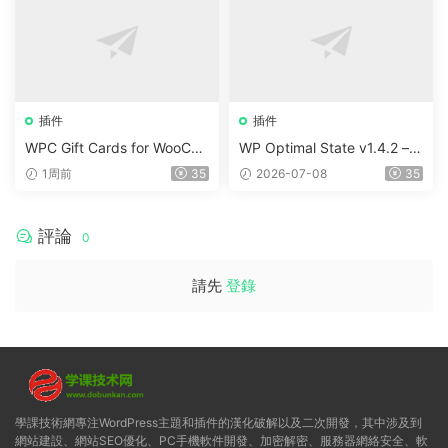
插件
插件
WPC Gift Cards for WooCo
WP Optimal State v1.4.2 –
mmerce (Premium) v1.0.2
WordPress 優化、清理和安
1周前
35
2026-07-08
35
全套件
評論
0
請先
登錄
學課技術網專注WordPress主題和插件的漢化破解以及二次開發，其中涉及到
網站建設、網站SEO優化、PC手機軟件開發、加密解密、服務器網絡安全、軟