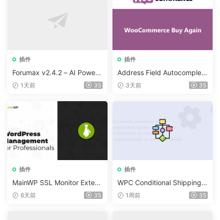
插件
插件
Forumax v2.4.2 – AI Powere
Address Field Autocomplete
d Advanced Community For
For WooCommerce v1.3.2
1天前
35
3天前
35
um Plugin
插件
插件
MainWP SSL Monitor Extens
WPC Conditional Shipping &
ion v5.2
Payments (Premium) v1.0.2
6天前
35
1周前
35