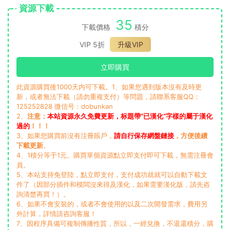
資源下載
35
下載價格
積分
VIP 5折
升級VIP
立即購買
此資源購買後1000天内可下載。1、如果您遇到版本沒有及時更
新，或者無法下載（請勿重複支付）等問題，請聯系客服QQ：
125252828 微信号：dobunkan
2、
注意：
本站資源永久免費更新，标題帶“已漢化”字樣的屬于漢化
過的
！！！
3、如果您購買前沒有注冊賬戶，
請自行保存網盤鏈接
，方便後續
下載更新
。
4、1積分等于1元。購買單個資源點立即支付即可下載，無需注冊會
員。
5、本站支持免登陸，點立即支付，支付成功就就可以自動下載文
件了（因部分插件和模闆沒來得及漢化，如果需要漢化版，請先咨
詢清楚再買！）。
6、如果不會安裝的，或者不會使用的以及二次開發需求，費用另
外計算，詳情請咨詢客服！
7、因程序具備可複制傳播性質，所以，一經兌換，不退還積分，購