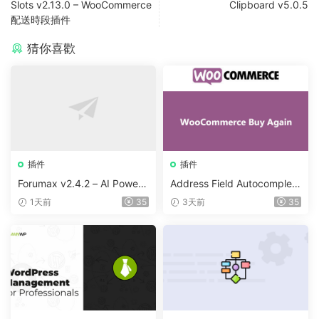
Slots v2.13.0 – WooCommerce
Clipboard v5.0.5
配送時段插件
猜你喜歡
插件
插件
Forumax v2.4.2 – AI Powere
Address Field Autocomplete
d Advanced Community For
For WooCommerce v1.3.2
1天前
35
3天前
35
um Plugin