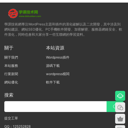
學課技術網專注WordPress主題和插件的漢化破解以及二次開發，其中涉及到
網站建設、網站SEO優化、PC手機軟件開發、加密解密、服務器網絡安全、軟
件漢化，同時也會和大家分享一些互聯網的學習資料。
關于
本站資源
關于我們
Wordpress插件
本站服務
源碼下載
行業新聞
wordpress模闆
網站優化
軟件下載
搜索
提交工單
QQ：125252828