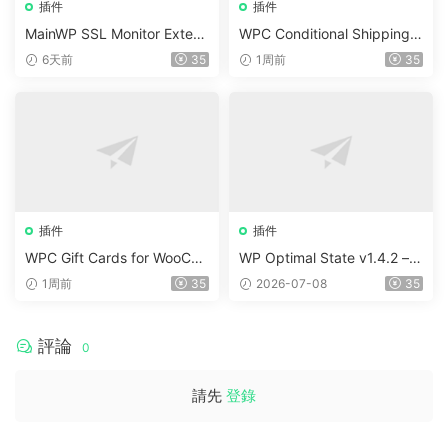
插件
插件
MainWP SSL Monitor Extens
WPC Conditional Shipping &
ion v5.2
Payments (Premium) v1.0.2
6天前
35
1周前
35
插件
插件
WPC Gift Cards for WooCo
WP Optimal State v1.4.2 –
mmerce (Premium) v1.0.2
WordPress 優化、清理和安
1周前
35
2026-07-08
35
全套件
評論
0
請先
登錄