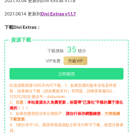
2021.10.04 更新到Divi Extras v1.1.8
2021.06.14 更新到
Divi Extras v1.1.7
下載Divi Extras：
資源下載
35
下載價格
積分
VIP免費
升級VIP
立即購買
此資源購買後1000天内可下載。1、如果您遇到版本沒有及時更
新，或者無法下載（請勿重複支付）等問題，請聯系客服QQ：
125252828 微信号：dobunkan
2、
注意：
本站資源永久免費更新，标題帶“已漢化”字樣的屬于漢化
過的
！！！
3、如果您購買前沒有注冊賬戶，
請自行保存網盤鏈接
，方便後續
下載更新
。
4、1積分等于1元。購買單個資源點立即支付即可下載，無需注冊會
員。