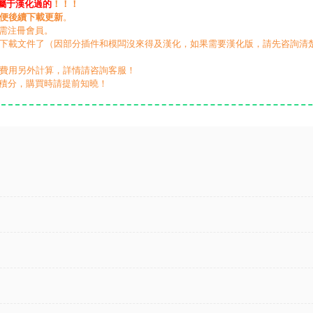
屬于漢化過的
！！！
便後續下載更新
。
無需注冊會員。
動下載文件了（因部分插件和模闆沒來得及漢化，如果需要漢化版，請先咨詢清
，費用另外計算，詳情請咨詢客服！
積分，購買時請提前知曉！