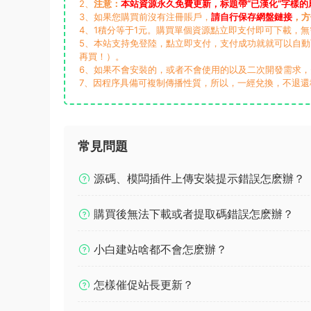
2、
注意：
本站資源永久免費更新，标題帶“已漢化”字樣的
3、如果您購買前沒有注冊賬戶，
請自行保存網盤鏈接
，方
4、1積分等于1元。購買單個資源點立即支付即可下載，
5、本站支持免登陸，點立即支付，支付成功就就可以自
再買！）。
6、如果不會安裝的，或者不會使用的以及二次開發需求
7、因程序具備可複制傳播性質，所以，一經兌換，不退還
常見問題
源碼、模闆插件上傳安裝提示錯誤怎麽辦？
購買後無法下載或者提取碼錯誤怎麽辦？
小白建站啥都不會怎麽辦？
怎樣催促站長更新？