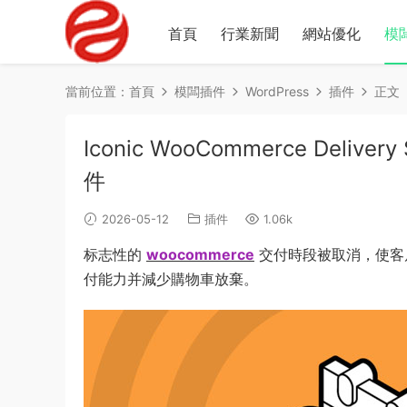
首頁
行業新聞
網站優化
模
當前位置：
首頁
模闆插件
WordPress
插件
正文
Iconic WooCommerce Deliver
件
2026-05-12
插件
1.06k
标志性的
woocommerce
交付時段被取消，使客
付能力并減少購物車放棄。