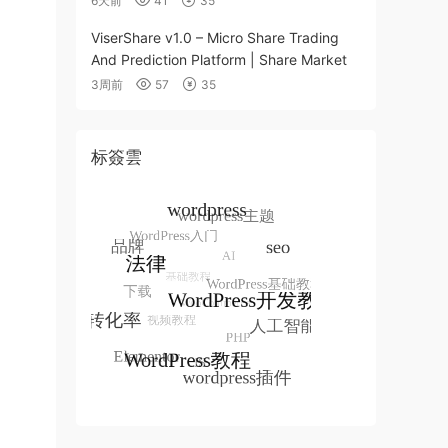
6天前
41
35
ViserShare v1.0 – Micro Share Trading
And Prediction Platform | Share Market
3周前
57
35
标簽雲