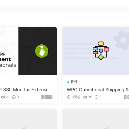
插件
 SSL Monitor Extensio
WPC Conditional Shipping &
ayments (Premium) v1.0.2
21
0
35
6天前
39
0