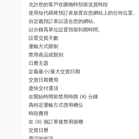
允許您的客戶在購物時預留送貨時段
使用短代碼将預訂表放置在您網站上的任何位置。
自定義預訂表以适合您的網站。
以分鍾爲單位設置預留到期時間。
設置交貨天數
運輸方式限制
禁用産品或類别
日曆主題
定義最小/最大交貨日期
交貨日期費用
盡快交付選項
在開始時間前禁用時隙 (X) 分鍾
爲特定運輸方式啓用槽位
時段費用
在 (X) 個訂單後禁用插槽
交貨日曆
靈活的術語