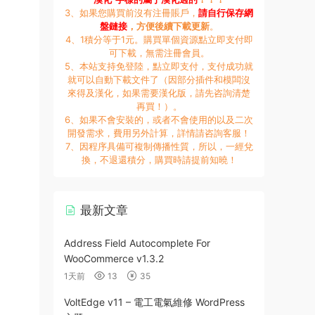
3、如果您購買前沒有注冊賬戶，
請自行保存網
盤鏈接
，方便後續下載更新
。
4、1積分等于1元。購買單個資源點立即支付即
可下載，無需注冊會員。
5、本站支持免登陸，點立即支付，支付成功就
就可以自動下載文件了（因部分插件和模闆沒
來得及漢化，如果需要漢化版，請先咨詢清楚
再買！）。
6、如果不會安裝的，或者不會使用的以及二次
開發需求，費用另外計算，詳情請咨詢客服！
7、因程序具備可複制傳播性質，所以，一經兌
換，不退還積分，購買時請提前知曉！
最新文章
Address Field Autocomplete For
WooCommerce v1.3.2
1天前
13
35
VoltEdge v11 – 電工電氣維修 WordPress