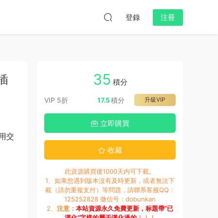
登錄
注冊
35
段插
積分
VIP 5折
17.5
積分
升級VIP
立即購買
用交
收藏
此資源購買後1000天内可下載。
1、如果您遇到版本沒有及時更新，或者無法下
載（請勿重複支付）等問題，請聯系客服QQ：
125252828 微信号：dobunkan
2、
注意：
本站資源永久免費更新，标題帶“已
漢化”字樣的屬于漢化過的
！！！