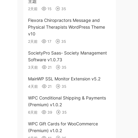
主題
2天前
15
35
Flexora Chiropractors Message and
Physical Therapists WordPress Theme
v10
2天前
17
35
SocietyPro Saas- Society Management
Software v1.0.73
3天前
21
35
MainWP SSL Monitor Extension v5.2
4天前
21
35
WPC Conditional Shipping & Payments
(Premium) v1.0.2
6天前
39
35
WPC Gift Cards for WooCommerce
(Premium) v1.0.2