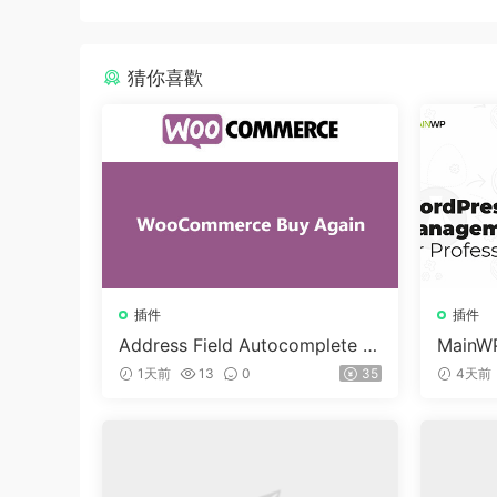
猜你喜歡
插件
插件
Address Field Autocomplete F
MainWP
or WooCommerce v1.3.2
n v5.2
1天前
13
0
35
4天前