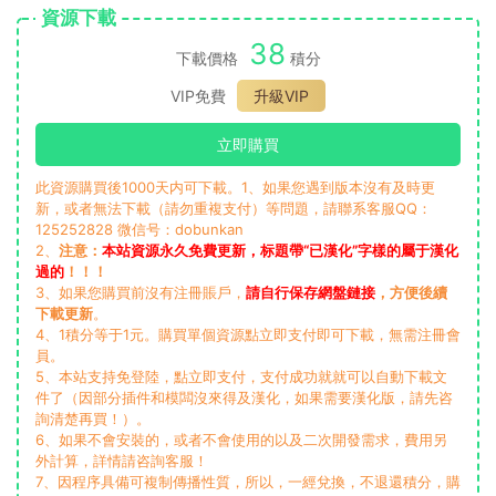
資源下載
38
下載價格
積分
VIP免費
升級VIP
立即購買
此資源購買後1000天内可下載。1、如果您遇到版本沒有及時更
新，或者無法下載（請勿重複支付）等問題，請聯系客服QQ：
125252828 微信号：dobunkan
2、
注意：
本站資源永久免費更新，标題帶“已漢化”字樣的屬于漢化
過的
！！！
3、如果您購買前沒有注冊賬戶，
請自行保存網盤鏈接
，方便後續
下載更新
。
4、1積分等于1元。購買單個資源點立即支付即可下載，無需注冊會
員。
5、本站支持免登陸，點立即支付，支付成功就就可以自動下載文
件了（因部分插件和模闆沒來得及漢化，如果需要漢化版，請先咨
詢清楚再買！）。
6、如果不會安裝的，或者不會使用的以及二次開發需求，費用另
外計算，詳情請咨詢客服！
7、因程序具備可複制傳播性質，所以，一經兌換，不退還積分，購