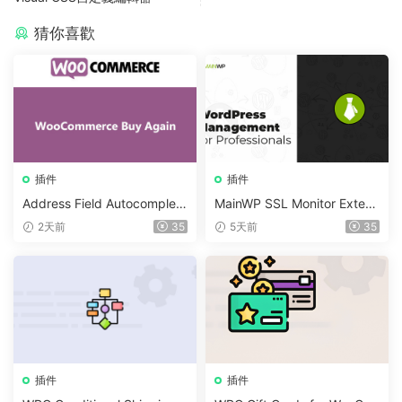
猜你喜歡
插件
插件
Address Field Autocomplete
MainWP SSL Monitor Extens
For WooCommerce v1.3.2
ion v5.2
2天前
35
5天前
35
插件
插件