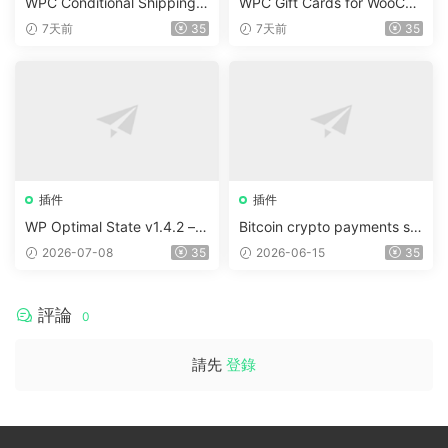
WPC Conditional Shipping &
WPC Gift Cards for WooCo
Payments (Premium) v1.0.2
mmerce (Premium) v1.0.2
7天前
35
7天前
35
插件
插件
WP Optimal State v1.4.2 –
Bitcoin crypto payments su
WordPress 優化、清理和安
pport for CryptoPay v1.4.3
2026-07-08
35
2026-06-15
35
全套件
評論
0
請先
登錄