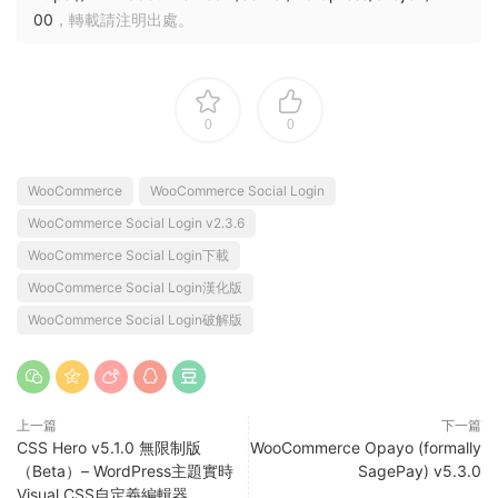
00
，轉載請注明出處。
0
0
WooCommerce
WooCommerce Social Login
WooCommerce Social Login v2.3.6
WooCommerce Social Login下載
WooCommerce Social Login漢化版
WooCommerce Social Login破解版
上一篇
下一篇
CSS Hero v5.1.0 無限制版
WooCommerce Opayo (formally
（Beta）– WordPress主題實時
SagePay) v5.3.0
Visual CSS自定義編輯器