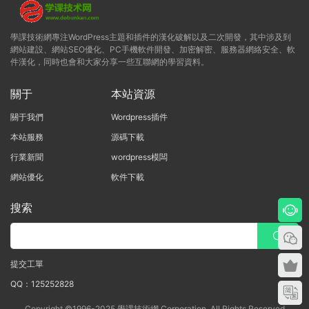
學課技術網專注WordPress主題和插件的漢化破解以及二次開發，其中涉及到
網站建設、網站SEO優化、PC手機軟件開發、加密解密、服務器網絡安全、軟
件漢化，同時也會和大家分享一些互聯網的學習資料。
關于
本站資源
關于我們
Wordpress插件
本站服務
源碼下載
行業新聞
wordpress模闆
網站優化
軟件下載
搜索
提交工單
QQ：125252828
Copyright ©1996-2025 學課技術網 Corporation, All Rights Reserved