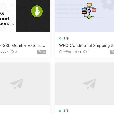
插件
 SSL Monitor Extensio
WPC Conditional Shipping &
ayments (Premium) v1.0.2
25
0
35
6天前
41
0
插件