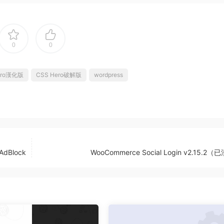
0
0
ero漢化版
CSS Hero破解版
wordpress
dBlock
WooCommerce Social Login v2.15.2