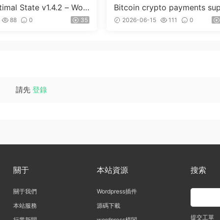
imal State v1.4.2 – Wor
Bitcoin crypto payments su
ss 優化、清理和安全套件
ort for CryptoPay v1.4.3
88
0
35
2026-06-15
111
0
請先
登錄
關于
本站資源
搜索
關于我們
Wordpress插件
本站服務
源碼下載
提交工單
行業新聞
wordpress模闆