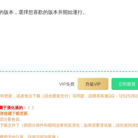
的版本，選擇您喜歡的版本并開始運行。
VIP免費
升級VIP
立即購買
時更新，或者無法下載（請勿重複支付）等問題，請聯系客服QQ：12525282
屬于漢化過的
！！！
便後續下載更新
。
無需注冊會員。
動下載文件了（因部分插件和模闆沒來得及漢化，如果需要漢化版，請先咨詢清
，費用另外計算，詳情請咨詢客服！