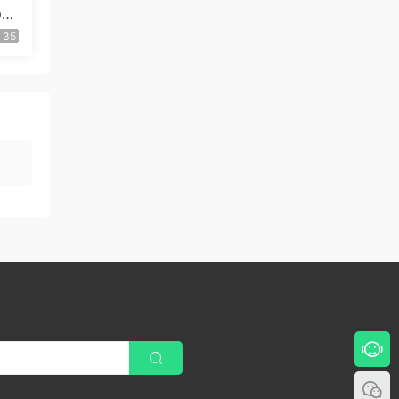
pp
35