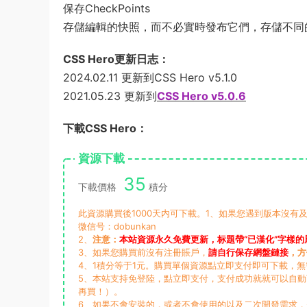
保存CheckPoints
存儲編輯的快照，而不必實時發布它們，存儲不同
CSS Hero更新日志：
2024.02.11 更新到CSS Hero v5.1.0
2021.05.23 更新到
CSS Hero v5.0.6
下載CSS Hero：
資源下載
35
下載價格
積分
此資源購買後1000天内可下載。1、如果您遇到版本沒有及
微信号：dobunkan
2、
注意：
本站資源永久免費更新，标題帶“已漢化”字樣的
3、如果您購買前沒有注冊賬戶，
請自行保存網盤鏈接
，方
4、1積分等于1元。購買單個資源點立即支付即可下載，
5、本站支持免登陸，點立即支付，支付成功就就可以自
再買！）。
6、如果不會安裝的，或者不會使用的以及二次開發需求