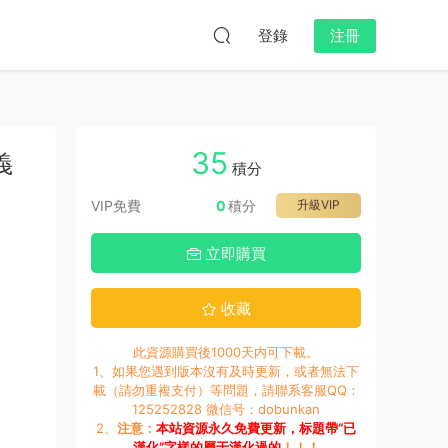
登錄
注冊
35
義
積分
VIP免費
0
積分
升級VIP
立即購買
。
收藏
此資源購買後1000天内可下載。
1、如果您遇到版本沒有及時更新，或者無法下
載（請勿重複支付）等問題，請聯系客服QQ：
125252828 微信号：dobunkan
2、
注意：
本站資源永久免費更新，标題帶“已
漢化”字樣的屬于漢化過的
！！！