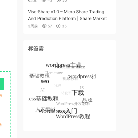
6天前
43
35
ViserShare v1.0 – Micro Share Trading
And Prediction Platform | Share Market
3周前
57
35
标簽雲
8
楚