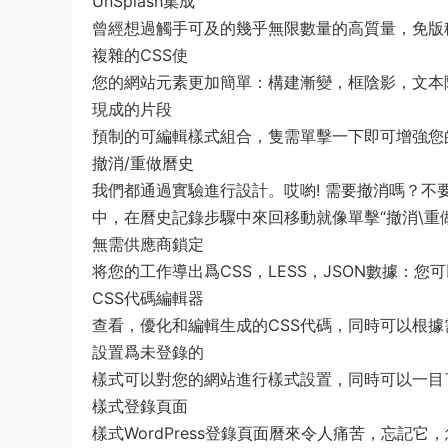
UnSplash集成
曾經想過觸手可及的幾乎無限數量的高質量，免版
複雜的CSS使
您的網站元素更加簡單：構建漸變，框陰影，文本
現成的片段
預制的可編輯樣式組合，隻需單擊一下即可增強您
撤消/重做曆史
我們都通過實驗進行設計。哎喲! 需要撤消嗎？不要
中，在曆史記錄步驟中來回移動就像單擊“撤消\重
無需供應商鎖定
将您的工作導出爲CSS，LESS，JSON數據
CSS代碼編輯器
查看，優化和編輯生成的CSS代碼，同時可以根
設置爲未登錄的
樣式可以對您的網站進行樣式設置，同時可以一目
樣式登錄頁面
樣式WordPress登錄頁面曆來令人痛苦，忘記它