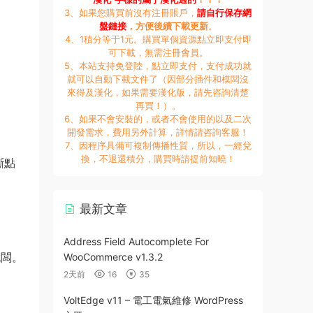
3、如果您購買前沒有注冊賬戶，
請自行保存網
盤鏈接
，方便後續下載更新
。
4、1積分等于1元。購買單個資源點立即支付即
可下載，無需注冊會員。
5、本站支持免登陸，點立即支付，支付成功就
就可以自動下載文件了（因部分插件和模闆沒
來得及漢化，如果需要漢化版，請先咨詢清楚
再買！）。
6、如果不會安裝的，或者不會使用的以及二次
開發需求，費用另外計算，詳情請咨詢客服！
7、因程序具備可複制傳播性質，所以，一經兌
換，不退還積分，購買時請提前知曉！
斷點
最新文章
Address Field Autocomplete For
色闆。
WooCommerce v1.3.2
2天前
16
35
VoltEdge v11 – 電工電氣維修 WordPress