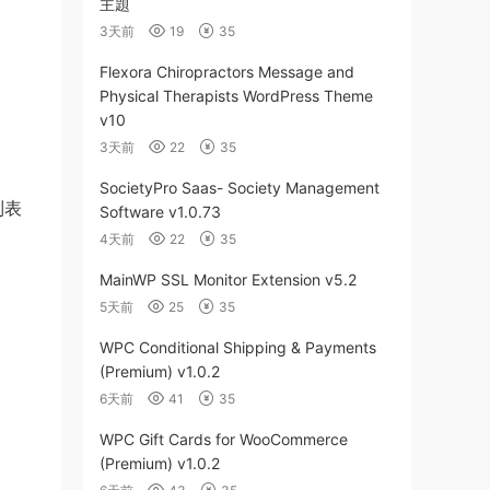
主題
3天前
19
35
Flexora Chiropractors Message and
Physical Therapists WordPress Theme
v10
3天前
22
35
SocietyPro Saas- Society Management
列表
Software v1.0.73
4天前
22
35
MainWP SSL Monitor Extension v5.2
5天前
25
35
WPC Conditional Shipping & Payments
(Premium) v1.0.2
6天前
41
35
WPC Gift Cards for WooCommerce
(Premium) v1.0.2