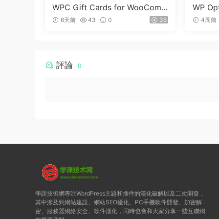
WPC Gift Cards for WooCom
WP Opt
merce (Premium) v1.0.2
dPre
6天前
43
0
35
4周前
評論
0
學課技術網專注WordPress主題和插件的漢化破解以及二次開發，
其中涉及到網站建設、網站SEO優化、PC手機軟件開發、加密解
密、服務器網絡安全、軟件漢化，同時也會和大家分享一些互聯網