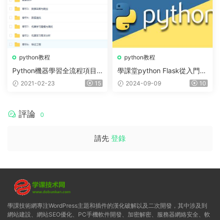
python教程
python教程
Python機器學習全流程項目
學課堂python Flask從入門到
實戰精講
精通視頻精講，價值2400元
2021-02-23
15
2024-09-09
10
評論
0
請先
登錄
學課技術網專注WordPress主題和插件的漢化破解以及二次開發，其中涉及到
網站建設、網站SEO優化、PC手機軟件開發、加密解密、服務器網絡安全、軟