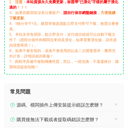
2、
注意：
本站資源永久免費更新，标題帶“已漢化”字樣的屬于漢化
過的
！！！
3、如果您購買前沒有注冊賬戶，
請自行保存網盤鏈接
，方便後續
下載更新
。
4、1積分等于1元。購買單個資源點立即支付即可下載，無需注冊會
員。
5、本站支持免登陸，點立即支付，支付成功就就可以自動下載文
件了（因部分插件和模闆沒來得及漢化，如果需要漢化版，請先咨
詢清楚再買！）。
6、如果不會安裝的，或者不會使用的以及二次開發需求，費用另
外計算，詳情請咨詢客服！
7、因程序具備可複制傳播性質，所以，一經兌換，不退還積分，購
買時請提前知曉！
常見問題
源碼、模闆插件上傳安裝提示錯誤怎麽辦？
購買後無法下載或者提取碼錯誤怎麽辦？