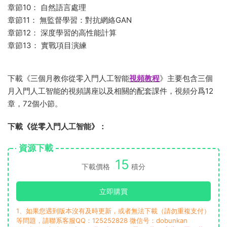
章節10： 自然語言處理
章節11： 無監督學習：對抗網絡GAN
章節12： 深度學習的高性能計算
章節13： 實戰項目演練
下載《三個月教你從零入門人工智能
視頻教程
》主要包含三個
月入門人工智能的視頻講座以及相關的配套課件，視頻分爲12
章，72個小節。
下載《從零入門人工智能》：
資源下載
15
下載價格
積分
立即購買
1、如果您遇到版本沒有及時更新，或者無法下載（請勿重複支付）
等問題，請聯系客服QQ：125252828 微信号：dobunkan