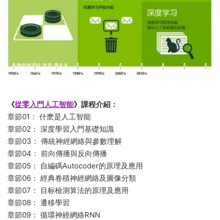
《
從零入門人工智能
》課程介紹：
章節01： 什麽是人工智能
章節02： 深度學習入門基礎知識
章節03： 傳統神經網絡與參數理解
章節04： 前向傳播與反向傳播
章節05： 自編碼Autocoder的原理及應用
章節06： 經典卷積神經網絡及圖像分類
章節07： 目标檢測算法的原理及應用
章節08： 遷移學習
章節09： 循環神經網絡RNN