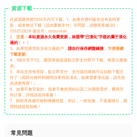
資源下載
此資源購買後1000天内可下載。1、如果您遇到版本沒有及時更
新，或者無法下載（請勿重複支付）等問題，請聯系客服QQ：
125252828 微信号：dobunkan
2、
注意：
本站資源永久免費更新，标題帶“已漢化”字樣的屬于漢化
過的
！！！
3、如果您購買前沒有注冊賬戶，
請自行保存網盤鏈接
，方便後續
下載更新
。
4、1積分等于1元。購買單個資源點立即支付即可下載，無需注冊會
員。
5、本站支持免登陸，點立即支付，支付成功就就可以自動下載文
件了（因部分插件和模闆沒來得及漢化，如果需要漢化版，請先咨
詢清楚再買！）。
6、如果不會安裝的，或者不會使用的以及二次開發需求，費用另
外計算，詳情請咨詢客服！
7、因程序具備可複制傳播性質，所以，一經兌換，不退還積分，購
買時請提前知曉！
常見問題