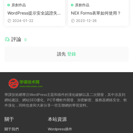
原創作品
原創作品
WordPress提示安全認證失
NEX Forms表單如何使用？
敗，請重試（解決方法）
2024-01-22
2023-12-26
評論
0
請先
登錄
學課技術網專注WordPress主題和插件的漢化破解以及二次開發，其中涉及到
網站建設、網站SEO優化、PC手機軟件開發、加密解密、服務器網絡安全、軟
件漢化，同時也會和大家分享一些互聯網的學習資料。
關于
本站資源
關于我們
Wordpress插件