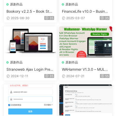
原創作品
原創作品
Bookory v2.2.5 – Book Stor
FinanceLife v10.0 – Busines
e WooCommerce Theme
s WordPress Theme
2025-06-30
35
2025-03-07
35
原創作品
原創作品
Stranoweb Ajax Login Premi
WAHammer V1.3.0 – MULTI
um v2.0.7
WHATSAPP ACCOUNT BRO
2024-12-11
35
2024-07-21
55
WSER + WHATSAPP WARM
ER / ACCOUNT ENGAGER
(FULL RESALLER)