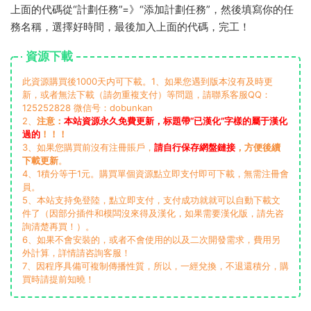
上面的代碼從“計劃任務”=》“添加計劃任務”，然後填寫你的任
務名稱，選擇好時間，最後加入上面的代碼，完工！
資源下載
此資源購買後1000天内可下載。1、如果您遇到版本沒有及時更
新，或者無法下載（請勿重複支付）等問題，請聯系客服QQ：
125252828 微信号：dobunkan
2、
注意：
本站資源永久免費更新，标題帶“已漢化”字樣的屬于漢化
過的
！！！
3、如果您購買前沒有注冊賬戶，
請自行保存網盤鏈接
，方便後續
下載更新
。
4、1積分等于1元。購買單個資源點立即支付即可下載，無需注冊會
員。
5、本站支持免登陸，點立即支付，支付成功就就可以自動下載文
件了（因部分插件和模闆沒來得及漢化，如果需要漢化版，請先咨
詢清楚再買！）。
6、如果不會安裝的，或者不會使用的以及二次開發需求，費用另
外計算，詳情請咨詢客服！
7、因程序具備可複制傳播性質，所以，一經兌換，不退還積分，購
買時請提前知曉！