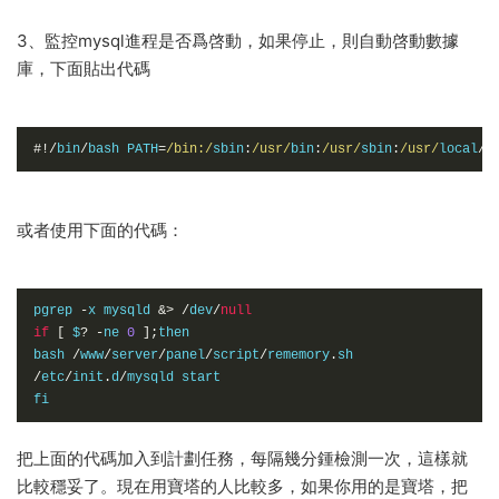
3、監控mysql進程是否爲啓動，如果停止，則自動啓動數據
庫，下面貼出代碼
#!/
bin
/
bash PATH
=
/bin:/
sbin
:
/usr/
bin
:
/usr/
sbin
:
/usr/
local
/
b
或者使用下面的代碼：
pgrep 
-
x mysqld 
&>
/
dev
/
null
if
[
 $
?
-
ne 
0
];
then

bash 
/
www
/
server
/
panel
/
script
/
rememory
.
/
etc
/
init
.
d
/
mysqld start

fi
把上面的代碼加入到計劃任務，每隔幾分鍾檢測一次，這樣就
比較穩妥了。現在用寶塔的人比較多，如果你用的是寶塔，把