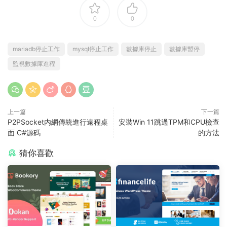
0
0
mariadb停止工作
mysql停止工作
數據庫停止
數據庫暫停
監視數據庫進程
上一篇
下一篇
P2PSocket内網傳統進行遠程桌
安裝Win 11跳過TPM和CPU檢查
面 C#源碼
的方法
猜你喜歡