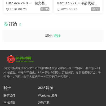
Listplace v4.0 – 一個完整的
MartLab v2.0 – 單品代發貨
本地商家名錄平台
平台
2026-06-26
35
2026-06-27
35
評論
0
請先
登錄
學課技術網專注WordPress主題和插件的漢化破解以及二次開發，其中涉及到
網站建設、網站SEO優化、PC手機軟件開發、加密解密、服務器網絡安全、軟
件漢化，同時也會和大家分享一些互聯網的學習資料。
關于
本站資源
關于我們
Wordpress插件
本站服務
源碼下載