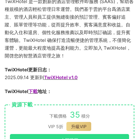
TwiXHotel 是一款創新的酒店管理軟件即服務 (SAAS)，幫助各
種規模的酒店輕松管理日常運營。我們基于雲的平台爲酒店業
主、管理人員和員工提供無縫銜接的預訂管理、賓客偏好追
蹤、賬單管理等功能，從而提升效率、賓客滿意度和收益。自
動化入住和退房、個性化服務推薦以及即時預訂确認，提升賓
客體驗。TwiXHotel 确保打造流暢便捷的管理系統，不僅簡化
運營，更能最大程度地提高盈利能力。立即加入 TwiXHotel，
開啓您的智慧酒店管理之旅！
TwiXHotel更新日志：
2025.09.14 更新到
TwiXHotel v1.0
TwiXHotel
下載
地址
：
資源下載
35
下載價格
積分
VIP 5折
升級VIP