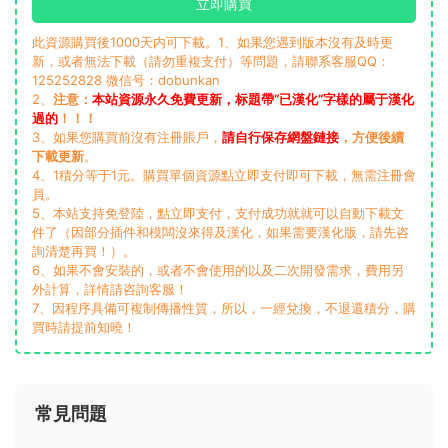
立即購買
此資源購買後1000天内可下載。1、如果您遇到版本沒有及時更
新，或者無法下載（請勿重複支付）等問題，請聯系客服QQ：
125252828 微信号：dobunkan
2、
注意：
本站資源永久免費更新，标題帶“已漢化”字樣的屬于漢化
過的
！！！
3、如果您購買前沒有注冊賬戶，
請自行保存網盤鏈接
，方便後續
下載更新
。
4、1積分等于1元。購買單個資源點立即支付即可下載，無需注冊會
員。
5、本站支持免登陸，點立即支付，支付成功就就可以自動下載文
件了（因部分插件和模闆沒來得及漢化，如果需要漢化版，請先咨
詢清楚再買！）。
6、如果不會安裝的，或者不會使用的以及二次開發需求，費用另
外計算，詳情請咨詢客服！
7、因程序具備可複制傳播性質，所以，一經兌換，不退還積分，購
買時請提前知曉！
常見問題