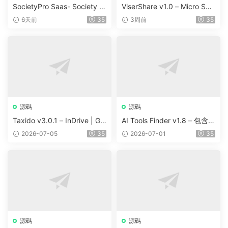
SocietyPro Saas- Society M
ViserShare v1.0 – Micro Sha
anagement Software v1.0.7
re Trading And Prediction Pl
6天前
35
3周前
35
3
atform | Share Market
源碼
源碼
Taxido v3.0.1 – InDrive | Gr
AI Tools Finder v1.8 – 包含 5
ab | Uber Clone | Taxi Booki
000 多種工具、訂閱、廣告
2026-07-05
35
2026-07-01
35
ng with Cab | Rental | Biddi
和聯盟營銷的自動抓取 AI 目
ng | Parcel
錄
源碼
源碼