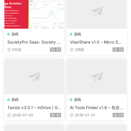
源碼
源碼
SocietyPro Saas- Society M
ViserShare v1.0 – Micro Sha
anagement Software v1.0.7
re Trading And Prediction Pl
6天前
35
3周前
35
3
atform | Share Market
源碼
源碼
Taxido v3.0.1 – InDrive | Gr
AI Tools Finder v1.8 – 包含 5
ab | Uber Clone | Taxi Booki
000 多種工具、訂閱、廣告
2026-07-05
35
2026-07-01
35
ng with Cab | Rental | Biddi
和聯盟營銷的自動抓取 AI 目
ng | Parcel
錄