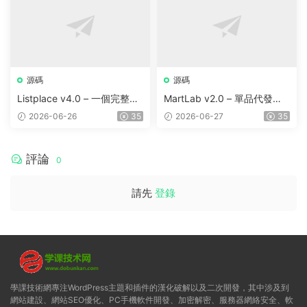
源碼
源碼
Listplace v4.0 – 一個完整的
MartLab v2.0 – 單品代發貨
本地商家名錄平台
平台
2026-06-26
35
2026-06-27
35
評論
0
請先
登錄
學課技術網專注WordPress主題和插件的漢化破解以及二次開發，其中涉及到
網站建設、網站SEO優化、PC手機軟件開發、加密解密、服務器網絡安全、軟