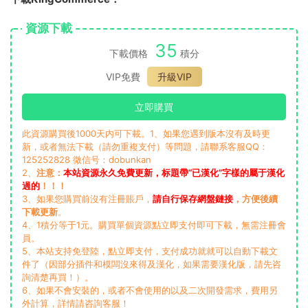
資源下載
35
下載價格
積分
VIP免費
升級VIP
立即購買
此資源購買後1000天内可下載。1、如果您遇到版本沒有及時更
新，或者無法下載（請勿重複支付）等問題，請聯系客服QQ：
125252828 微信号：dobunkan
2、
注意：
本站資源永久免費更新，标題帶“已漢化”字樣的屬于漢化
過的
！！！
3、如果您購買前沒有注冊賬戶，
請自行保存網盤鏈接
，方便後續
下載更新
。
4、1積分等于1元。購買單個資源點立即支付即可下載，無需注冊會
員。
5、本站支持免登陸，點立即支付，支付成功就就可以自動下載文
件了（因部分插件和模闆沒來得及漢化，如果需要漢化版，請先咨
詢清楚再買！）。
6、如果不會安裝的，或者不會使用的以及二次開發需求，費用另
外計算，詳情請咨詢客服！