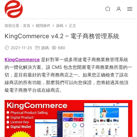
當前位置：
首頁
模闆插件
源碼
正文
KingCommerce v4.2 – 電子商務管理系統
2021-11-25
源碼
680
KingCommerce
是針對單一或多用途電子商務業務管理系統
的一體化解決方案。該 CMS 包含您開展電子商務業務所需的一
切，是目前最好的電子商務商店之一。如果您正确檢查了該在
線商店的所有功能，那麽我們可以向您保證，您将錯過其他頂
級電子商務平台或在線商店。