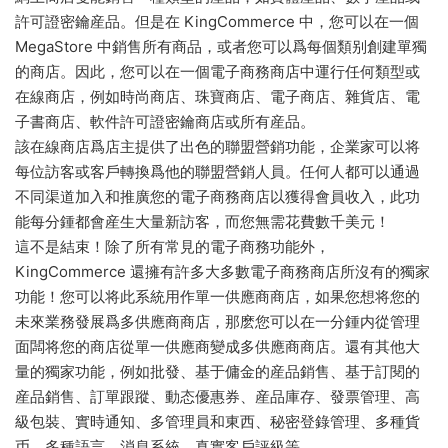
許可證密鑰産品。但是在 KingCommerce 中，您可以在一個
MegaStore 中銷售所有商品，或者您可以爲每個類别創建單獨
的商店。因此，您可以在一個電子商務商店中運行任何類型或
在線商店，例如時尚商店、珠寶商店、電子商店、雜貨店、電
子書商店、軟件許可證密鑰商店或所有産品。
該在線商店爲店主提供了出色的聯盟營銷功能，企業家可以将
每位訪客或客戶轉換爲他的聯盟營銷人員。任何人都可以通過
不同渠道加入和推廣您的電子商務商店以獲得會員收入，此功
能每分鍾都會産生大量新訪客，而您無需花費數千美元！
這不是結束！除了所有常見的電子商務功能外，
KingCommerce 還擁有許多大多數電子商務商店所沒有的獨家
功能！您可以将此系統用作單一供應商商店，如果您想将您的
未來業務發展爲多供應商商店，那麽您可以在一分鍾内從管理
面闆将您的商店從單一供應商變成多供應商商店。還有其他大
量的獨家功能，例如批發、基于傭金的産品銷售、基于訂閱的
産品銷售、訂單跟蹤、動态優惠券、産品庫存、發票管理、高
級包裝、實時通知、多管理員和東西、秘密登錄管理、多種貨
币、多種語言、消息系統、真實客戶評級等。