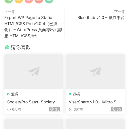
上一篇
下一篇
Export WP Page to Static
BloodLab v1.0 – 獻血平台
HTML/CSS Pro v1.0.4（已漢
化） – WordPress 頁面導出到靜
态 HTML/CSS插件
猜你喜歡
源碼
源碼
SocietyPro Saas- Society M
ViserShare v1.0 – Micro Sha
anagement Software v1.0.7
re Trading And Prediction Pl
6天前
35
3周前
35
3
atform | Share Market