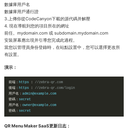
數據庫用戶名
數據庫用戶通行證
3.上傳你從CodeCanyon下載的源代碼并解壓
4. 現在導航到您的項目所在的網址
前任。mydomain.com 或 subdomain.mydomain.com
安裝屏幕應出現并引導您完成此過程。
當您以管理員身份登錄時，在站點設置中，您可以選擇更改所
有設置。
演示：
前端：
https 
:
//zebra-qr.com    
後端：
https 
:
//zebra-qr.com/login    
用戶名：
admin@example
.
密碼：
用戶名：
owner@example
.
密碼：
secret
QR Menu Maker SaaS更新日志：