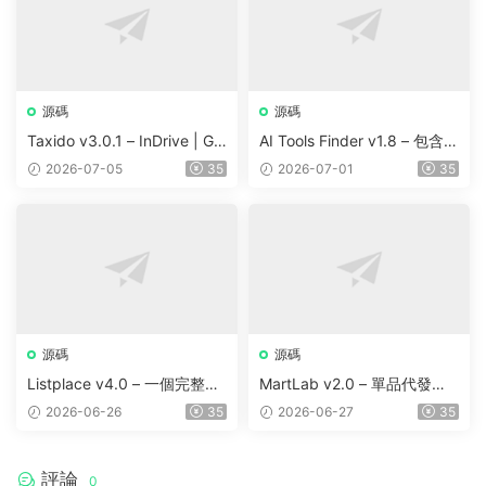
源碼
源碼
Taxido v3.0.1 – InDrive | Gr
AI Tools Finder v1.8 – 包含 5
ab | Uber Clone | Taxi Booki
000 多種工具、訂閱、廣告
2026-07-05
35
2026-07-01
35
ng with Cab | Rental | Biddi
和聯盟營銷的自動抓取 AI 目
ng | Parcel
錄
源碼
源碼
Listplace v4.0 – 一個完整的
MartLab v2.0 – 單品代發貨
本地商家名錄平台
平台
2026-06-26
35
2026-06-27
35
評論
0