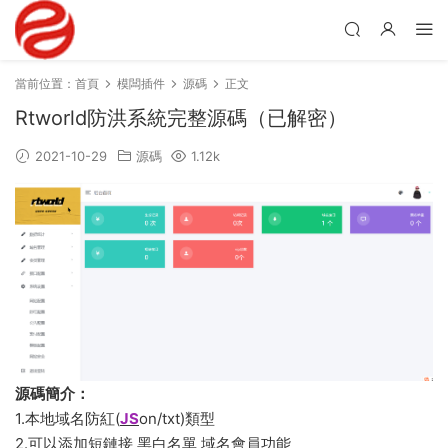
當前位置：
首頁
模闆插件
源碼
正文
Rtworld防洪系統完整源碼（已解密）
2021-10-29
源碼
1.12k
源碼簡介：
1.本地域名防紅(
JS
on/txt)類型
2.可以添加短鏈接 黑白名單 域名會員功能