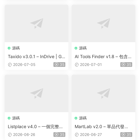
源碼
源碼
Taxido v3.0.1 – InDrive | Gr
AI Tools Finder v1.8 – 包含 5
ab | Uber Clone | Taxi Booki
000 多種工具、訂閱、廣告
2026-07-05
35
2026-07-01
35
ng with Cab | Rental | Biddi
和聯盟營銷的自動抓取 AI 目
ng | Parcel
錄
源碼
源碼
Listplace v4.0 – 一個完整的
MartLab v2.0 – 單品代發貨
本地商家名錄平台
平台
2026-06-26
35
2026-06-27
35