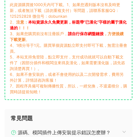
此資源購買後1000天内可下載。1、如果您遇到版本沒有及時更
新，或者無法下載（請勿重複支付）等問題，請聯系客服QQ：
125252828 微信号：dobunkan
2、
注意：
本站資源永久免費更新，标題帶“已漢化”字樣的屬于漢化
過的
！！！
3、如果您購買前沒有注冊賬戶，
請自行保存網盤鏈接
，方便後續
下載更新
。
4、1積分等于1元。購買單個資源點立即支付即可下載，無需注冊會
員。
5、本站支持免登陸，點立即支付，支付成功就就可以自動下載文
件了（因部分插件和模闆沒來得及漢化，如果需要漢化版，請先咨
詢清楚再買！）。
6、如果不會安裝的，或者不會使用的以及二次開發需求，費用另
外計算，詳情請咨詢客服！
7、因程序具備可複制傳播性質，所以，一經兌換，不退還積分，購
買時請提前知曉！
常見問題
源碼、模闆插件上傳安裝提示錯誤怎麽辦？