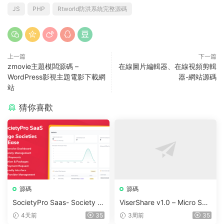
JS
PHP
Rtworld防洪系統完整源碼
上一篇
下一篇
zmovie主題模闆源碼 –
在線圖片編輯器、在線視頻剪輯
WordPress影視主題電影下載網
器-網站源碼
站
猜你喜歡
源碼
源碼
SocietyPro Saas- Society M
ViserShare v1.0 – Micro Sha
anagement Software v1.0.7
re Trading And Prediction Pl
4天前
35
3周前
35
3
atform | Share Market