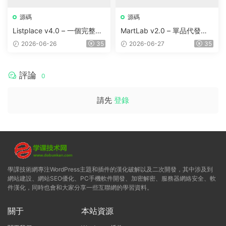
源碼
源碼
Listplace v4.0 – 一個完整的
MartLab v2.0 – 單品代發貨
本地商家名錄平台
平台
2026-06-26
35
2026-06-27
35
評論
0
請先
登錄
學課技術網專注WordPress主題和插件的漢化破解以及二次開發，其中涉及到
網站建設、網站SEO優化、PC手機軟件開發、加密解密、服務器網絡安全、軟
件漢化，同時也會和大家分享一些互聯網的學習資料。
關于
本站資源