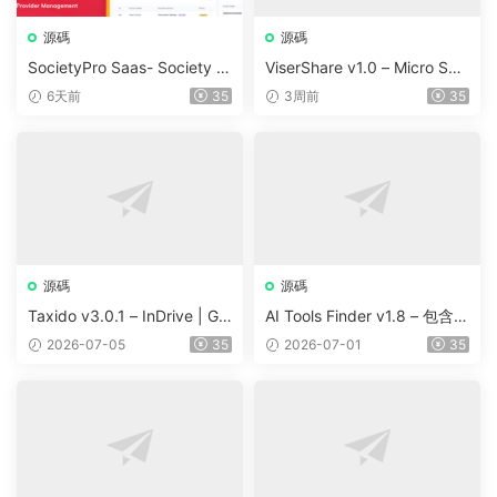
源碼
源碼
SocietyPro Saas- Society M
ViserShare v1.0 – Micro Sha
anagement Software v1.0.7
re Trading And Prediction Pl
6天前
35
3周前
35
3
atform | Share Market
源碼
源碼
Taxido v3.0.1 – InDrive | Gr
AI Tools Finder v1.8 – 包含 5
ab | Uber Clone | Taxi Booki
000 多種工具、訂閱、廣告
2026-07-05
35
2026-07-01
35
ng with Cab | Rental | Biddi
和聯盟營銷的自動抓取 AI 目
ng | Parcel
錄