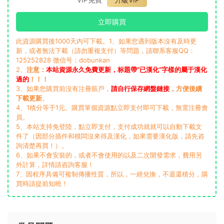
立即購買
此資源購買後1000天内可下載。1、如果您遇到版本沒有及時更
新，或者無法下載（請勿重複支付）等問題，請聯系客服QQ：
125252828 微信号：dobunkan
2、
注意：
本站資源永久免費更新，标題帶“已漢化”字樣的屬于漢化
過的
！！！
3、如果您購買前沒有注冊賬戶，
請自行保存網盤鏈接
，方便後續
下載更新
。
4、1積分等于1元。購買單個資源點立即支付即可下載，無需注冊會
員。
5、本站支持免登陸，點立即支付，支付成功就就可以自動下載文
件了（因部分插件和模闆沒來得及漢化，如果需要漢化版，請先咨
詢清楚再買！）。
6、如果不會安裝的，或者不會使用的以及二次開發需求，費用另
外計算，詳情請咨詢客服！
7、因程序具備可複制傳播性質，所以，一經兌換，不退還積分，購
買時請提前知曉！