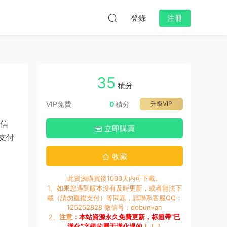
登錄
注冊
35
積分
VIP免費
0
積分
升級VIP
信
立即購買
支付
收藏
此資源購買後1000天内可下載。
1、如果您遇到版本沒有及時更新，或者無法下
載（請勿重複支付）等問題，請聯系客服QQ：
125252828 微信号：dobunkan
2、
注意：
本站資源永久免費更新，标題帶“已
漢化”字樣的屬于漢化過的
！！！