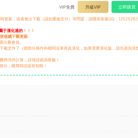
VIP免費
升級VIP
立即購買
時更新，或者無法下載（請勿重複支付）等問題，請聯系客服QQ：12525282
屬于漢化過的
！！！
便後續下載更新
。
無需注冊會員。
動下載文件了（因部分插件和模闆沒來得及漢化，如果需要漢化版，請先咨詢清
，費用另外計算，詳情請咨詢客服！
積分，購買時請提前知曉！