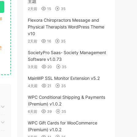
主題
2天前
15
35
8
Flexora Chiropractors Message and
Physical Therapists WordPress Theme
v10
2天前
16
35
楚
SocietyPro Saas- Society Management
Software v1.0.73
3天前
20
35
MainWP SSL Monitor Extension v5.2
4天前
21
35
WPC Conditional Shipping & Payments
(Premium) v1.0.2
6天前
39
35
WPC Gift Cards for WooCommerce
(Premium) v1.0.2