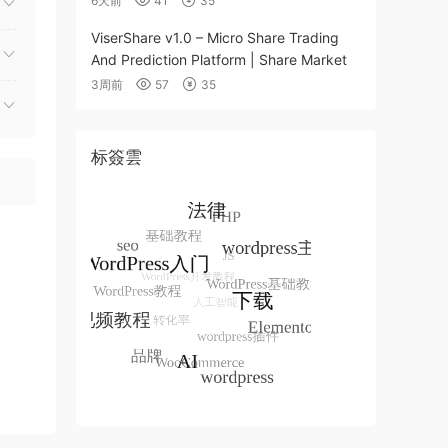
6天前
41
35
ViserShare v1.0 – Micro Share Trading
And Prediction Platform | Share Market
3周前
57
35
标簽雲