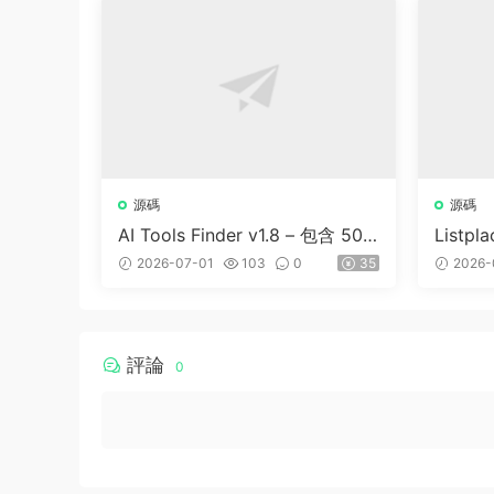
源碼
源碼
AI Tools Finder v1.8 – 包含 500
Listp
0 多種工具、訂閱、廣告和聯盟
商家名
2026-07-01
103
0
35
2026-
營銷的自動抓取 AI 目錄
評論
0