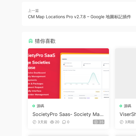
上一篇
CM Map Locations Pro v2.7.8 – Google 地圖标記插件
猜你喜歡
源碼
源碼
SocietyPro Saas- Society Man
ViserSh
agement Software v1.0.73
Trading
3天前
20
0
35
3周前
m | Sh