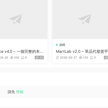
源碼
lace v4.0 – 一個完整的本地
MartLab v2.0 – 單品代發貨
錄平台
06-26
106
0
35
2026-06-27
135
0
請先
登錄