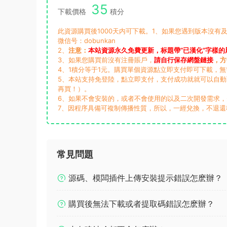
35
下載價格
積分
此資源購買後1000天内可下載。1、如果您遇到版本沒有及
微信号：dobunkan
2、
注意：
本站資源永久免費更新，标題帶“已漢化”字樣的
3、如果您購買前沒有注冊賬戶，
請自行保存網盤鏈接
，方
4、1積分等于1元。購買單個資源點立即支付即可下載，
5、本站支持免登陸，點立即支付，支付成功就就可以自
再買！）。
6、如果不會安裝的，或者不會使用的以及二次開發需求
7、因程序具備可複制傳播性質，所以，一經兌換，不退還
常見問題
源碼、模闆插件上傳安裝提示錯誤怎麽辦？
購買後無法下載或者提取碼錯誤怎麽辦？