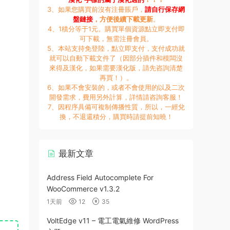
3、如果您購買前沒有注冊賬戶，
請自行保存網
盤鏈接
，方便後續下載更新
。
4、1積分等于1元。購買單個資源點立即支付即
可下載，無需注冊會員。
5、本站支持免登陸，點立即支付，支付成功就
就可以自動下載文件了（因部分插件和模闆沒
來得及漢化，如果需要漢化版，請先咨詢清楚
再買！）。
6、如果不會安裝的，或者不會使用的以及二次
開發需求，費用另外計算，詳情請咨詢客服！
7、因程序具備可複制傳播性質，所以，一經兌
換，不退還積分，購買時請提前知曉！
最新文章
Address Field Autocomplete For
WooCommerce v1.3.2
1天前
12
35
VoltEdge v11 – 電工電氣維修 WordPress