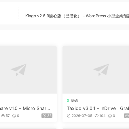
Kingo v2.6.9開心版（已漢化） – WordPress 小型企業
源碼
are v1.0 – Micro Share
Taxido v3.0.1 – InDrive | Gra
 And Prediction Platfor
Uber Clone | Taxi Booking w
57
0
35
2026-07-05
104
0
are Market
Cab | Rental | Bidding | Parc