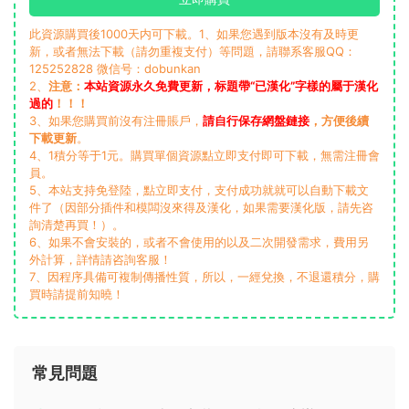
此資源購買後1000天内可下載。1、如果您遇到版本沒有及時更
新，或者無法下載（請勿重複支付）等問題，請聯系客服QQ：
125252828 微信号：dobunkan
2、
注意：
本站資源永久免費更新，标題帶“已漢化”字樣的屬于漢化
過的
！！！
3、如果您購買前沒有注冊賬戶，
請自行保存網盤鏈接
，方便後續
下載更新
。
4、1積分等于1元。購買單個資源點立即支付即可下載，無需注冊會
員。
5、本站支持免登陸，點立即支付，支付成功就就可以自動下載文
件了（因部分插件和模闆沒來得及漢化，如果需要漢化版，請先咨
詢清楚再買！）。
6、如果不會安裝的，或者不會使用的以及二次開發需求，費用另
外計算，詳情請咨詢客服！
7、因程序具備可複制傳播性質，所以，一經兌換，不退還積分，購
買時請提前知曉！
常見問題