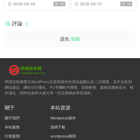
本地商家名錄平台
平台
2026-06-26
35
2026-06-27
35
評論
0
請先
登錄
學課技術網專注WordPress主題和插件的漢化破解以及二次開發，其中涉及到
網站建設、網站SEO優化、PC手機軟件開發、加密解密、服務器網絡安全、軟
件漢化，同時也會和大家分享一些互聯網的學習資料。
關于
本站資源
關于我們
Wordpress插件
本站服務
源碼下載
行業新聞
wordpress模闆