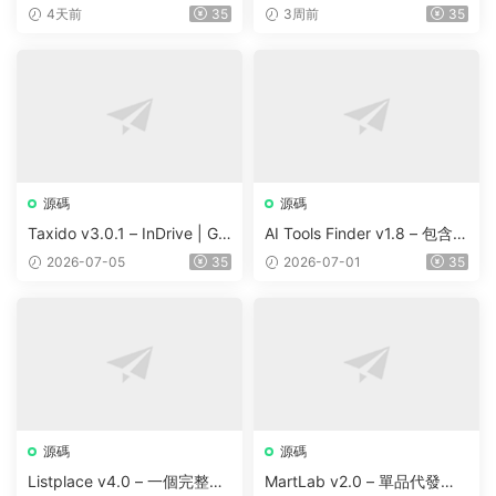
anagement Software v1.0.7
re Trading And Prediction Pl
4天前
35
3周前
35
3
atform | Share Market
源碼
源碼
Taxido v3.0.1 – InDrive | Gr
AI Tools Finder v1.8 – 包含 5
ab | Uber Clone | Taxi Booki
000 多種工具、訂閱、廣告
2026-07-05
35
2026-07-01
35
ng with Cab | Rental | Biddi
和聯盟營銷的自動抓取 AI 目
ng | Parcel
錄
源碼
源碼
Listplace v4.0 – 一個完整的
MartLab v2.0 – 單品代發貨