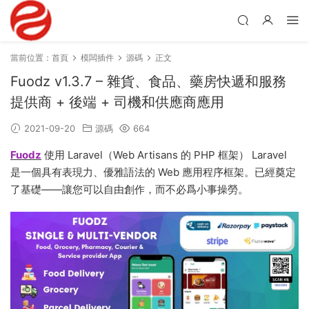
當前位置：
首頁
模闆插件
源碼
正文
Fuodz v1.3.7 – 雜貨、食品、藥房快遞和服務
提供商 + 後端 + 司機和供應商應用
2021-09-20
源碼
664
Fuodz
使用 Laravel（Web Artisans 的 PHP 框架） Laravel
是一個具有表現力、優雅語法的 Web 應用程序框架。已經奠定
了基礎——讓您可以自由創作，而不必爲小事操勞。