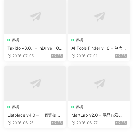
源碼
源碼
Taxido v3.0.1 – InDrive | Gr
AI Tools Finder v1.8 – 包含 5
ab | Uber Clone | Taxi Booki
000 多種工具、訂閱、廣告
2026-07-05
35
2026-07-01
35
ng with Cab | Rental | Biddi
和聯盟營銷的自動抓取 AI 目
ng | Parcel
錄
源碼
源碼
Listplace v4.0 – 一個完整的
MartLab v2.0 – 單品代發貨
本地商家名錄平台
平台
2026-06-26
35
2026-06-27
35