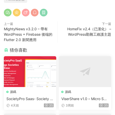
上一篇
下一篇
MightyNews v3.2.0 – 帶有
HomeFix v2.4（已漢化） –
WordPress + Firebase 後端的
WordPress勤雜工維護主題
Flutter 2.0 新聞應用
猜你喜歡
源碼
源碼
SocietyPro Saas- Society M
ViserShare v1.0 – Micro Sha
anagement Software v1.0.7
re Trading And Prediction Pl
4天前
35
3周前
35
3
atform | Share Market