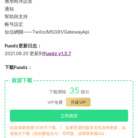
應用程序設置
通知
幫助與支持
帳号設定
短信網關——Twilio/MSG91/GatewayApi
Fuodz更新日志：
2021.09.20 更新到
Fuodz v1.3.7
下載Fuodz：
資源下載
35
下載價格
積分
VIP免費
升級VIP
立即購買
此資源購買後1天内可下載。1、如果您遇到版本沒有及時更新，或
者無法下載（請勿重複支付）等問題，請聯系客服QQ：