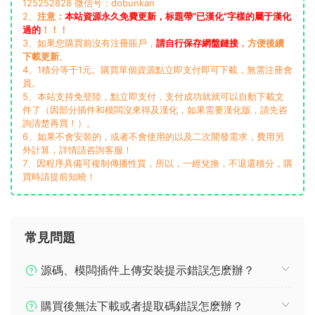
125252828 微信号：dobunkan
2、
注意：
本站資源永久免費更新，标題帶“已漢化”字樣的屬于漢化
過的
！！！
3、如果您購買前沒有注冊賬戶，
請自行保存網盤鏈接
，方便後續
下載更新
。
4、1積分等于1元。購買單個資源點立即支付即可下載，無需注冊會
員。
5、本站支持免登陸，點立即支付，支付成功就就可以自動下載文
件了（因部分插件和模闆沒來得及漢化，如果需要漢化版，請先咨
詢清楚再買！）。
6、如果不會安裝的，或者不會使用的以及二次開發需求，費用另
外計算，詳情請咨詢客服！
7、因程序具備可複制傳播性質，所以，一經兌換，不退還積分，購
買時請提前知曉！
常見問題
源碼、模闆插件上傳安裝提示錯誤怎麽辦？
購買後無法下載或者提取碼錯誤怎麽辦？