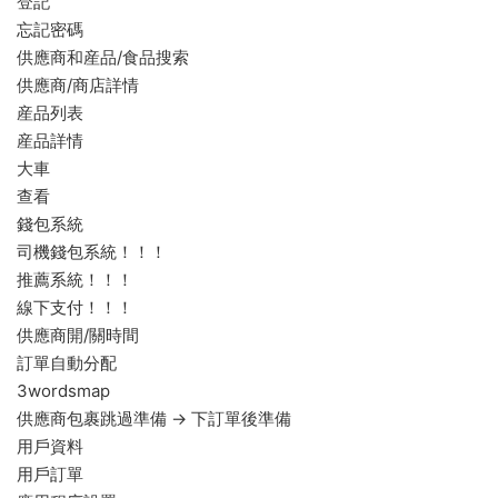
登記
忘記密碼
供應商和産品/食品搜索
供應商/商店詳情
産品列表
産品詳情
大車
查看
錢包系統
司機錢包系統！！！
推薦系統！！！
線下支付！！！
供應商開/關時間
訂單自動分配
3wordsmap
供應商包裹跳過準備 -> 下訂單後準備
用戶資料
用戶訂單