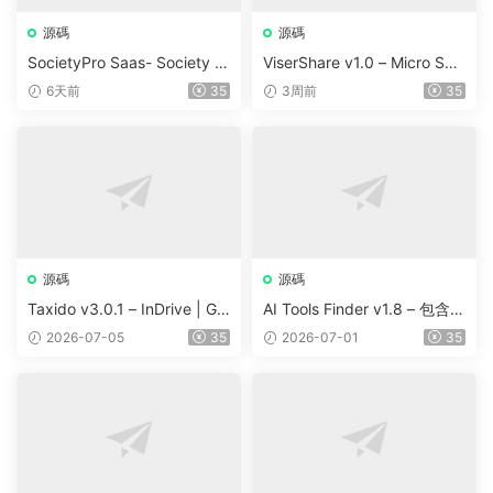
源碼
源碼
SocietyPro Saas- Society M
ViserShare v1.0 – Micro Sha
anagement Software v1.0.7
re Trading And Prediction Pl
6天前
35
3周前
35
3
atform | Share Market
源碼
源碼
Taxido v3.0.1 – InDrive | Gr
AI Tools Finder v1.8 – 包含 5
ab | Uber Clone | Taxi Booki
000 多種工具、訂閱、廣告
2026-07-05
35
2026-07-01
35
ng with Cab | Rental | Biddi
和聯盟營銷的自動抓取 AI 目
ng | Parcel
錄