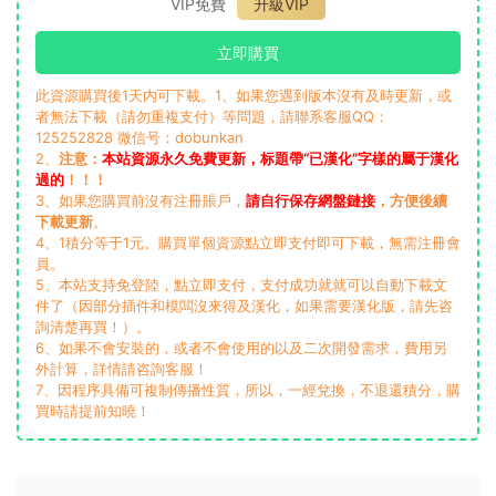
VIP免費
升級VIP
立即購買
此資源購買後1天内可下載。1、如果您遇到版本沒有及時更新，或
者無法下載（請勿重複支付）等問題，請聯系客服QQ：
125252828 微信号：dobunkan
2、
注意：
本站資源永久免費更新，标題帶“已漢化”字樣的屬于漢化
過的
！！！
3、如果您購買前沒有注冊賬戶，
請自行保存網盤鏈接
，方便後續
下載更新
。
4、1積分等于1元。購買單個資源點立即支付即可下載，無需注冊會
員。
5、本站支持免登陸，點立即支付，支付成功就就可以自動下載文
件了（因部分插件和模闆沒來得及漢化，如果需要漢化版，請先咨
詢清楚再買！）。
6、如果不會安裝的，或者不會使用的以及二次開發需求，費用另
外計算，詳情請咨詢客服！
7、因程序具備可複制傳播性質，所以，一經兌換，不退還積分，購
買時請提前知曉！