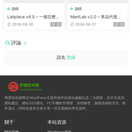
源碼
源碼
Listplace v4.0 – 一個完整的
MartLab v2.0 – 單品代發貨
本地商家名錄平台
平台
2026-06-26
35
2026-06-27
35
評論
0
請先
登錄
學課技術網專注WordPress主題和插件的漢化破解以及二次開發，其中涉及到
網站建設、網站SEO優化、PC手機軟件開發、加密解密、服務器網絡安全、軟
件漢化，同時也會和大家分享一些互聯網的學習資料。
關于
本站資源
關于我們
Wordpress插件