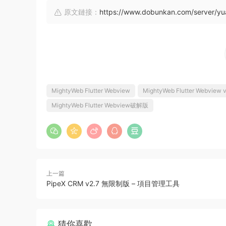
原文鏈接：
https://www.dobunkan.com/server/y
MightyWeb Flutter Webview
MightyWeb Flutter Webview 
MightyWeb Flutter Webview破解版
上一篇
PipeX CRM v2.7 無限制版 – 項目管理工具
猜你喜歡