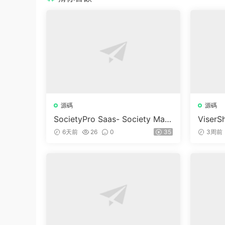
源碼
源碼
SocietyPro Saas- Society Man
ViserSh
agement Software v1.0.73
Trading
6天前
26
0
35
3周前
m | Sh