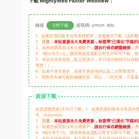
下載 MightyWeb Flutter Webview：
鏈接
提取碼: ymcm
立即下載
複制
1、如果您遇到版本沒有及時更新，或者無法下載（請勿重複支付
2、
注意：
本站資源永久免費更新，标題帶“已漢化”字樣的
3、如果您購買前沒有注冊賬戶，
請自行保存網盤鏈接
，方
4、1積分等于1元。購買單個資源點立即支付即可下載，
5、本站支持免登陸，點立即支付，支付成功就就可以自
再買！）。
6、如果不會安裝的，或者不會使用的以及二次開發需求
7、因程序具備可複制傳播性質，所以，一經兌換，不退還
資源下載
此資源購買後1天内可下載。1、如果您遇到版本沒有及時更新
号：dobunkan
2、
注意：
本站資源永久免費更新，标題帶“已漢化”字樣的
3、如果您購買前沒有注冊賬戶，
請自行保存網盤鏈接
，方
4、1積分等于1元。購買單個資源點立即支付即可下載，
5、本站支持免登陸，點立即支付，支付成功就就可以自