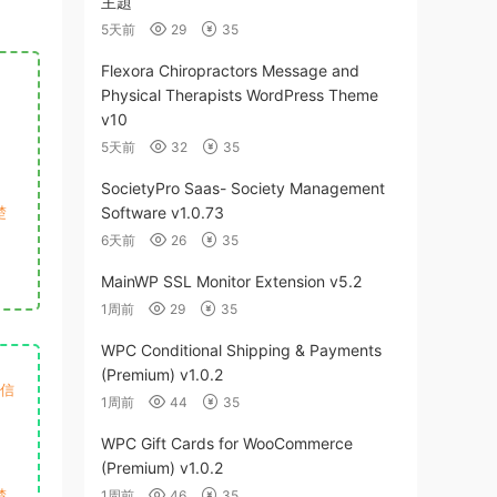
主題
5天前
29
35
Flexora Chiropractors Message and
Physical Therapists WordPress Theme
v10
5天前
32
35
SocietyPro Saas- Society Management
楚
Software v1.0.73
6天前
26
35
MainWP SSL Monitor Extension v5.2
1周前
29
35
WPC Conditional Shipping & Payments
(Premium) v1.0.2
微信
1周前
44
35
WPC Gift Cards for WooCommerce
(Premium) v1.0.2
楚
1周前
46
35