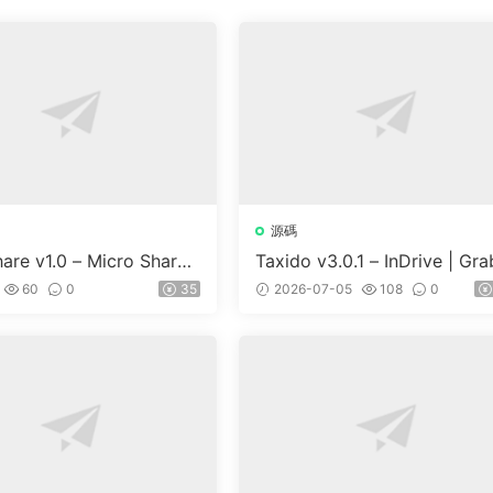
源碼
are v1.0 – Micro Share
Taxido v3.0.1 – InDrive | Gra
 And Prediction Platfor
Uber Clone | Taxi Booking w
60
0
35
2026-07-05
108
0
are Market
Cab | Rental | Bidding | Parc