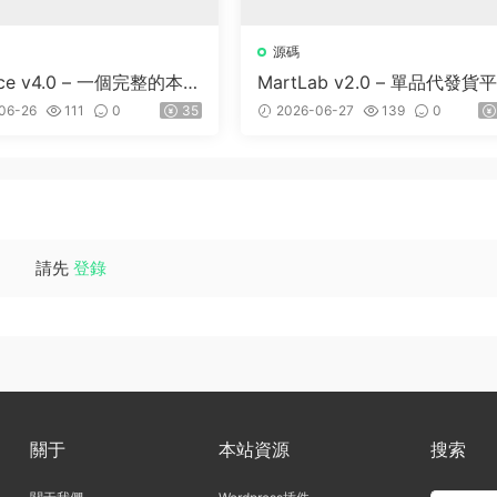
源碼
lace v4.0 – 一個完整的本地
MartLab v2.0 – 單品代發貨
錄平台
06-26
111
0
35
2026-06-27
139
0
請先
登錄
關于
本站資源
搜索