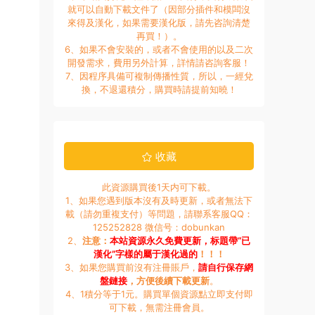
就可以自動下載文件了（因部分插件和模闆沒
來得及漢化，如果需要漢化版，請先咨詢清楚
再買！）。
6、如果不會安裝的，或者不會使用的以及二次
開發需求，費用另外計算，詳情請咨詢客服！
7、因程序具備可複制傳播性質，所以，一經兌
換，不退還積分，購買時請提前知曉！
收藏
此資源購買後1天内可下載。
1、如果您遇到版本沒有及時更新，或者無法下
載（請勿重複支付）等問題，請聯系客服QQ：
125252828 微信号：dobunkan
2、
注意：
本站資源永久免費更新，标題帶“已
漢化”字樣的屬于漢化過的
！！！
3、如果您購買前沒有注冊賬戶，
請自行保存網
盤鏈接
，方便後續下載更新
。
4、1積分等于1元。購買單個資源點立即支付即
可下載，無需注冊會員。