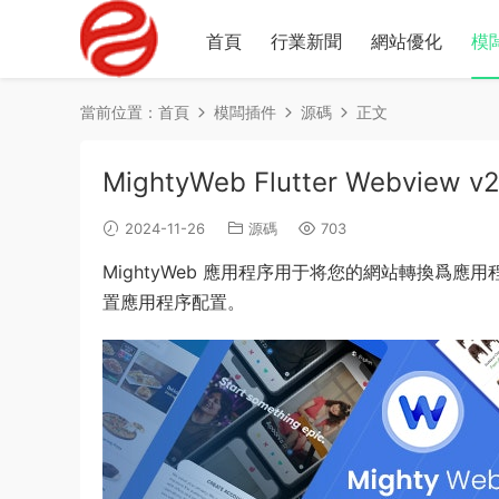
首頁
行業新聞
網站優化
模
當前位置：
首頁
模闆插件
源碼
正文
MightyWeb Flutter Webvi
2024-11-26
源碼
703
MightyWeb 應用程序用于将您的網站轉換爲
置應用程序配置。