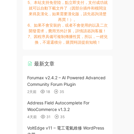
5、本站支持免登陸，點立即支付，支付成功就
就可以自動下載文件了（因部分插件和模闆沒
來得及漢化，如果需要漢化版，請先咨詢清楚
再買！）。
6、如果不會安裝的，或者不會使用的以及二次
開發需求，費用另外計算，詳情請咨詢客服！
7、因程序具備可複制傳播性質，所以，一經兌
換，不退還積分，購買時請提前知曉！
最新文章
Forumax v2.4.2 – AI Powered Advanced
Community Forum Plugin
2天前
18
35
Address Field Autocomplete For
WooCommerce v1.3.2
4天前
31
35
VoltEdge v11 – 電工電氣維修 WordPress