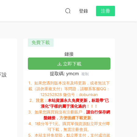
登錄
注冊
免費下載
鏈接
立即下載
提取碼: ymcm
下設
複制
1、如果您遇到版本沒有及時更新，或者無法下
載（請勿重複支付）等問題，請聯系客服QQ：
125252828 微信号：dobunkan
2、
注意：
本站資源永久免費更新，标題帶“已
漢化”字樣的屬于漢化過的
！！！
3、如果您購買前沒有注冊賬戶，
請自行保存網
盤鏈接
，方便後續下載更新
。
4、1積分等于1元。購買單個資源點立即支付即
可下載，無需注冊會員。
5、本站支持免登陸，點立即支付，支付成功就