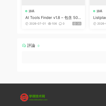
源碼
源碼
AI Tools Finder v1.8 – 包含 500
Listp
0 多種工具、訂閱、廣告和聯盟
商家名
2026-07-01
106
0
35
2026-
營銷的自動抓取 AI 目錄
評論
0