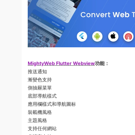
MightyWeb Flutter Webview
功能：
推送通知
漸變色支持
側抽屜菜單
底部導航樣式
應用欄樣式和導航圖标
裝載機風格
主題風格
支持任何網站