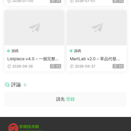
2026-07-05
35
2026-07-01
35
ng with Cab | Rental | Biddi
和聯盟營銷的自動抓取 AI 目
ng | Parcel
錄
源碼
源碼
Listplace v4.0 – 一個完整的
MartLab v2.0 – 單品代發貨
本地商家名錄平台
平台
2026-06-26
35
2026-06-27
35
評論
0
請先
登錄