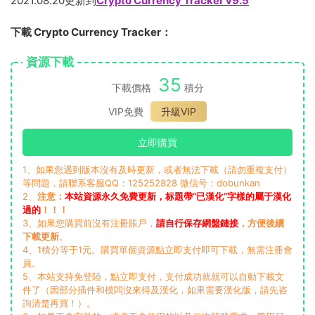
2021.08.20更新到
Crypto Currency Tracker v9.5
下載 Crypto Currency Tracker：
資源下載
35
下載價格
積分
VIP免費
升級VIP
立即購買
1、如果您遇到版本沒有及時更新，或者無法下載（請勿重複支付）
等問題，請聯系客服QQ：125252828 微信号：dobunkan
2、
注意：
本站資源永久免費更新，标題帶“已漢化”字樣的屬于漢化
過的
！！！
3、如果您購買前沒有注冊賬戶，
請自行保存網盤鏈接
，方便後續
下載更新
。
4、1積分等于1元。購買單個資源點立即支付即可下載，無需注冊會
員。
5、本站支持免登陸，點立即支付，支付成功就就可以自動下載文
件了（因部分插件和模闆沒來得及漢化，如果需要漢化版，請先咨
詢清楚再買！）。