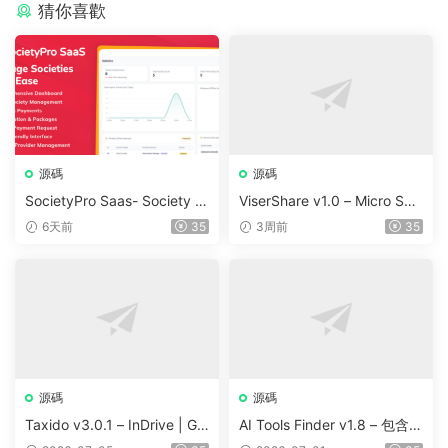
猜你喜歡
源碼
源碼
SocietyPro Saas- Society M
ViserShare v1.0 – Micro Sha
anagement Software v1.0.7
re Trading And Prediction Pl
6天前
35
3周前
35
3
atform | Share Market
源碼
源碼
Taxido v3.0.1 – InDrive | Gr
AI Tools Finder v1.8 – 包含 5
ab | Uber Clone | Taxi Booki
000 多種工具、訂閱、廣告