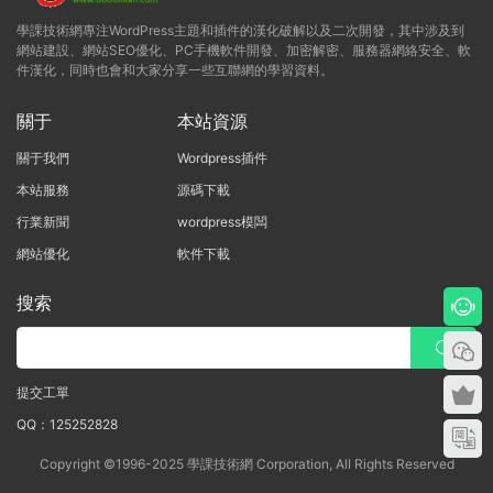
學課技術網專注WordPress主題和插件的漢化破解以及二次開發，其中涉及到
網站建設、網站SEO優化、PC手機軟件開發、加密解密、服務器網絡安全、軟
件漢化，同時也會和大家分享一些互聯網的學習資料。
關于
本站資源
關于我們
Wordpress插件
本站服務
源碼下載
行業新聞
wordpress模闆
網站優化
軟件下載
搜索
提交工單
QQ：125252828
Copyright ©1996-2025 學課技術網 Corporation, All Rights Reserved