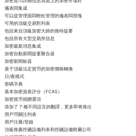
加密貨币詳細信息頁面上的加密市場對
儀表闆集成
可以從管理面闆輕松管理的儀表闆滑塊
可用的頂級交易對列表
包括來自頂級加密大師的推特提要
包括所有大型交易所信息
加密最新消息集成
加密自動新聞提要聚合器
加密新聞标簽
基于頂級法定貨币的加密價格轉換
日/夜模式
密碼字典
基本加密資産評分（FCAS）
加密貨币捐贈選項
添加了 7 種不同語言的翻譯，更多即将推出
用戶币關注列表
用戶注冊/登錄
頂級推薦挖礦設備列表和挖礦設備附屬公司