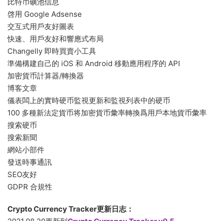
比特币礦池信息
啓用 Google Adsense
交互式用戶友好圖表
快速、用戶友好和響應式布局
Changelly 即時買賣小工具
準備構建自己的 iOS 和 Android 移動應用程序的 API
加密貨币計算器/轉換器
博客文章
儀表闆上的實時硬币監視更新和監視列表中的硬币
100 多種新法定貨币将加密貨币彙率轉換爲用戶本地貨币彙率
搜索硬币
搜索新聞
網站小部件
發送時事通訊
SEO友好
GDPR 合規性
Crypto Currency Tracker更新日志：