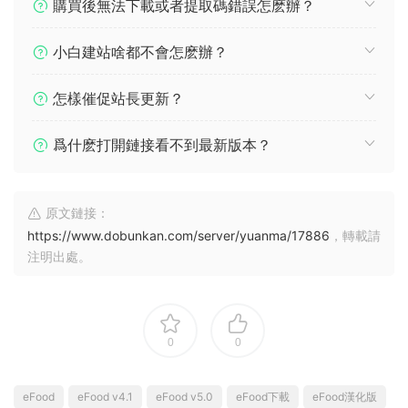
購買後無法下載或者提取碼錯誤怎麽辦？
小白建站啥都不會怎麽辦？
怎樣催促站長更新？
爲什麽打開鏈接看不到最新版本？
原文鏈接：
https://www.dobunkan.com/server/yuanma/17886
，轉載請
注明出處。
0
0
eFood
eFood v4.1
eFood v5.0
eFood下載
eFood漢化版