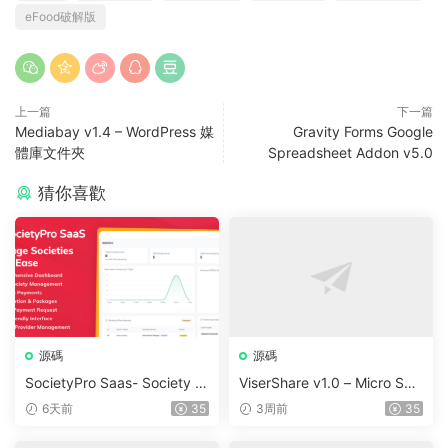
eFood破解版
上一篇
下一篇
Mediabay v1.4 – WordPress 媒
Gravity Forms Google
體庫文件夾
Spreadsheet Addon v5.0
猜你喜歡
源碼
源碼
SocietyPro Saas- Society M
ViserShare v1.0 – Micro Sha
anagement Software v1.0.7
re Trading And Prediction Pl
6天前
35
3周前
35
3
atform | Share Market