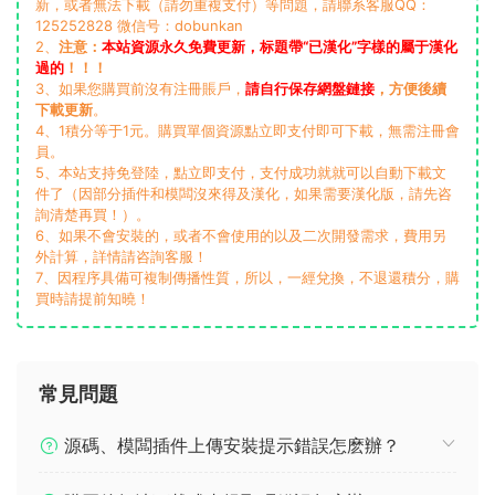
新，或者無法下載（請勿重複支付）等問題，請聯系客服QQ：
125252828 微信号：dobunkan
2、
注意：
本站資源永久免費更新，标題帶“已漢化”字樣的屬于漢化
過的
！！！
3、如果您購買前沒有注冊賬戶，
請自行保存網盤鏈接
，方便後續
下載更新
。
4、1積分等于1元。購買單個資源點立即支付即可下載，無需注冊會
員。
5、本站支持免登陸，點立即支付，支付成功就就可以自動下載文
件了（因部分插件和模闆沒來得及漢化，如果需要漢化版，請先咨
詢清楚再買！）。
6、如果不會安裝的，或者不會使用的以及二次開發需求，費用另
外計算，詳情請咨詢客服！
7、因程序具備可複制傳播性質，所以，一經兌換，不退還積分，購
買時請提前知曉！
常見問題
源碼、模闆插件上傳安裝提示錯誤怎麽辦？