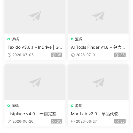
源碼
源碼
Taxido v3.0.1 – InDrive | Gr
AI Tools Finder v1.8 – 包含 5
ab | Uber Clone | Taxi Booki
000 多種工具、訂閱、廣告
2026-07-05
35
2026-07-01
35
ng with Cab | Rental | Biddi
和聯盟營銷的自動抓取 AI 目
ng | Parcel
錄
源碼
源碼
Listplace v4.0 – 一個完整的
MartLab v2.0 – 單品代發貨
本地商家名錄平台
平台
2026-06-26
35
2026-06-27
35