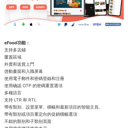
eFood功能：
支持多店鋪
覆蓋區域
外賣和送貨上門
啓動畫面和入職屏幕
使用電子郵件和密碼登錄和注冊
使用确認 OTP 的密碼重置選項
多種語言
支持 LTR 和 RTL
帶有類别、設置菜單、橫幅和最新項目的智能主頁。
帶有類别或項目重定向的促銷橫幅選項
不錯的類别和子類别頁面