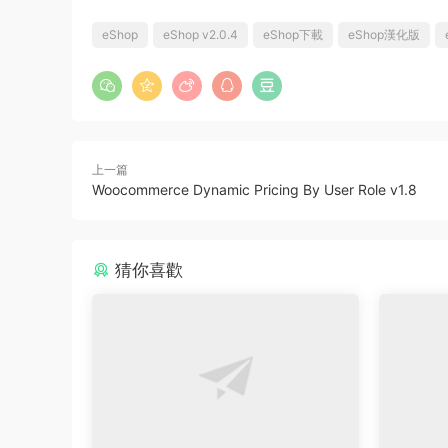
eShop
eShop v2.0.4
eShop下載
eShop漢化版
上一篇
Woocommerce Dynamic Pricing By User Role v1.8
猜你喜歡