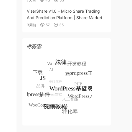
7天前
43
35
ViserShare v1.0 – Micro Share Trading
And Prediction Platform | Share Market
3周前
57
35
标簽雲