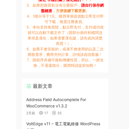
3、如果您購買前沒有注冊賬戶，
請自行保存網
盤鏈接
，方便後續下載更新
。
4、1積分等于1元。購買單個資源點立即支付即
可下載，無需注冊會員。
5、本站支持免登陸，點立即支付，支付成功就
就可以自動下載文件了（因部分插件和模闆沒
來得及漢化，如果需要漢化版，請先咨詢清楚
再買！）。
6、如果不會安裝的，或者不會使用的以及二次
開發需求，費用另外計算，詳情請咨詢客服！
7、因程序具備可複制傳播性質，所以，一經兌
換，不退還積分，購買時請提前知曉！
最新文章
Address Field Autocomplete For
WooCommerce v1.3.2
2天前
17
35
VoltEdge v11 – 電工電氣維修 WordPress