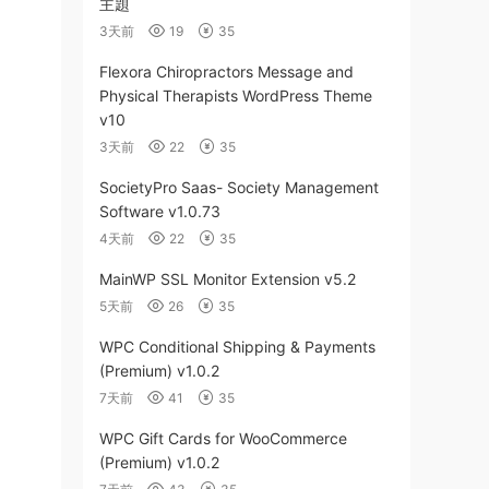
主題
3天前
19
35
Flexora Chiropractors Message and
Physical Therapists WordPress Theme
v10
3天前
22
35
SocietyPro Saas- Society Management
Software v1.0.73
4天前
22
35
MainWP SSL Monitor Extension v5.2
5天前
26
35
WPC Conditional Shipping & Payments
(Premium) v1.0.2
7天前
41
35
WPC Gift Cards for WooCommerce
(Premium) v1.0.2