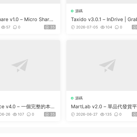
源碼
are v1.0 – Micro Share
Taxido v3.0.1 – InDrive | Gra
 And Prediction Platfor
Uber Clone | Taxi Booking w
57
0
35
2026-07-05
104
0
are Market
Cab | Rental | Bidding | Parc
源碼
lace v4.0 – 一個完整的本地
MartLab v2.0 – 單品代發貨
錄平台
06-26
107
0
35
2026-06-27
135
0