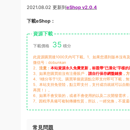
2021.08.02 更新到
eShop v2.0.4
下載eShop：
資源下載
35
下載價格
積分
此資源購買後1000天内可下載。1、如果您遇到版本沒有及
微信号：dobunkan
2、
注意：
本站資源永久免費更新，标題帶“已漢化”字樣的
3、如果您購買前沒有注冊賬戶，
請自行保存網盤鏈接
，方
4、1積分等于1元。購買單個資源點立即支付即可下載，
5、本站支持免登陸，點立即支付，支付成功就就可以自
再買！）。
6、如果不會安裝的，或者不會使用的以及二次開發需求
7、因程序具備可複制傳播性質，所以，一經兌換，不退還
常見問題