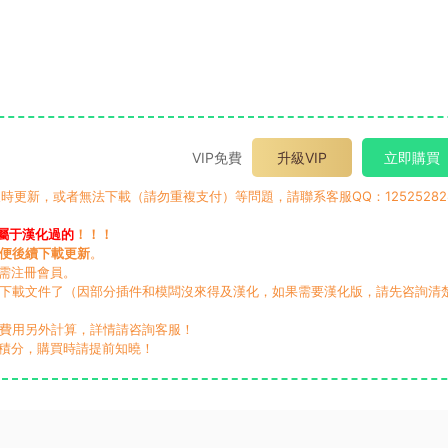
VIP免費
升級VIP
立即購買
時更新，或者無法下載（請勿重複支付）等問題，請聯系客服QQ：12525282
屬于漢化過的
！！！
便後續下載更新
。
無需注冊會員。
動下載文件了（因部分插件和模闆沒來得及漢化，如果需要漢化版，請先咨詢清
，費用另外計算，詳情請咨詢客服！
積分，購買時請提前知曉！