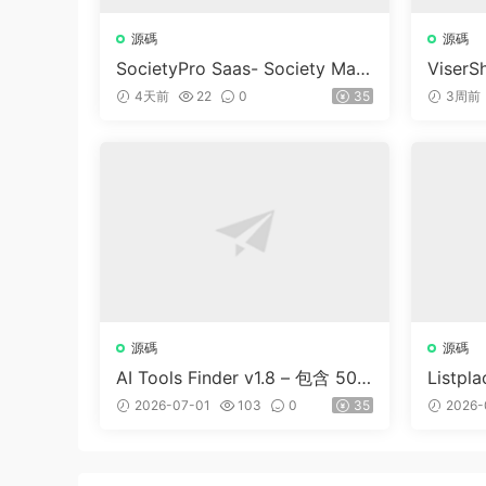
源碼
源碼
SocietyPro Saas- Society Man
ViserSh
agement Software v1.0.73
Trading
4天前
22
0
35
3周前
m | Sh
源碼
源碼
AI Tools Finder v1.8 – 包含 500
Listp
0 多種工具、訂閱、廣告和聯盟
商家名
2026-07-01
103
0
35
2026-
營銷的自動抓取 AI 目錄