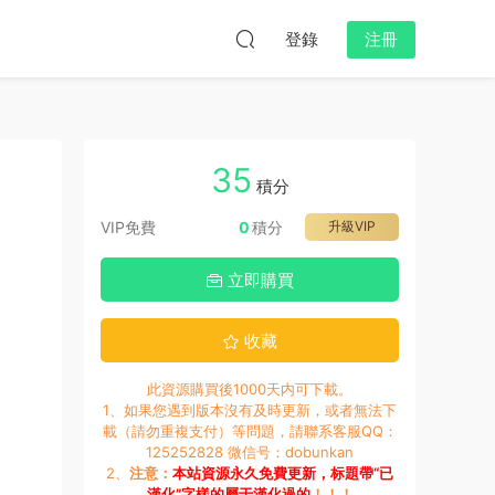
登錄
注冊
35
積分
VIP免費
0
積分
升級VIP
立即購買
收藏
此資源購買後1000天内可下載。
1、如果您遇到版本沒有及時更新，或者無法下
載（請勿重複支付）等問題，請聯系客服QQ：
125252828 微信号：dobunkan
2、
注意：
本站資源永久免費更新，标題帶“已
漢化”字樣的屬于漢化過的
！！！