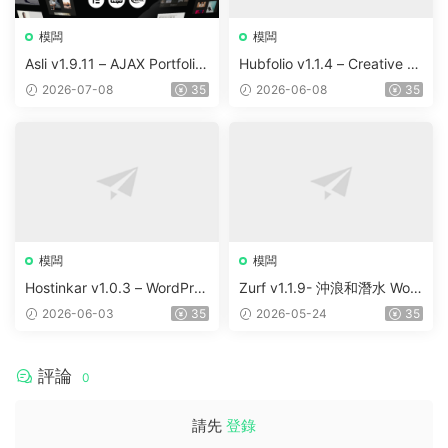
模闆
模闆
Asli v1.9.11 – AJAX Portfolio
Hubfolio v1.1.4 – Creative P
Elementor WordPress Them
ortfolio & Digital Agency Wo
2026-07-08
35
2026-06-08
35
e
rdPress Elementor Theme
模闆
模闆
Hostinkar v1.0.3 – WordPres
Zurf v1.1.9- 沖浪和潛水 Wor
s & WHMCS 主題
dPress主題
2026-06-03
35
2026-05-24
35
評論
0
請先
登錄