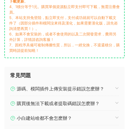
下載更新
。
4、1積分等于1元。購買單個資源點立即支付即可下載，無需注冊會
員。
5、本站支持免登陸，點立即支付，支付成功就就可以自動下載文
件了（因部分插件和模闆沒來得及漢化，如果需要漢化版，請先咨
詢清楚再買！）。
6、如果不會安裝的，或者不會使用的以及二次開發需求，費用另
外計算，詳情請咨詢客服！
7、因程序具備可複制傳播性質，所以，一經兌換，不退還積分，購
買時請提前知曉！
常見問題
源碼、模闆插件上傳安裝提示錯誤怎麽辦？
購買後無法下載或者提取碼錯誤怎麽辦？
小白建站啥都不會怎麽辦？