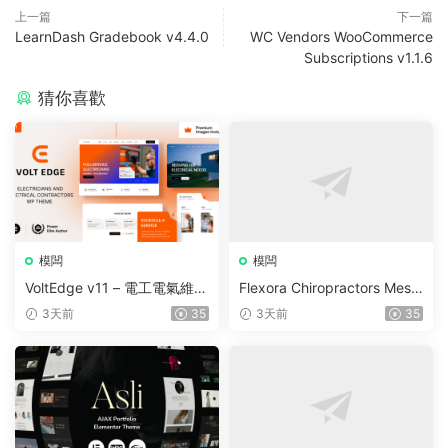
上一篇
下一篇
LearnDash Gradebook v4.4.0
WC Vendors WooCommerce
Subscriptions v1.1.6
猜你喜歡
模闆
模闆
VoltEdge v11 – 電工電氣維修
Flexora Chiropractors Mess
WordPress 主題
age and Physical Therapist
3天前
35
3天前
35
s WordPress Theme v10