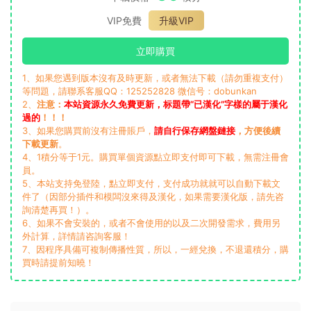
VIP免費
升級VIP
立即購買
1、如果您遇到版本沒有及時更新，或者無法下載（請勿重複支付）
等問題，請聯系客服QQ：125252828 微信号：dobunkan
2、
注意：
本站資源永久免費更新，标題帶“已漢化”字樣的屬于漢化
過的
！！！
3、如果您購買前沒有注冊賬戶，
請自行保存網盤鏈接
，方便後續
下載更新
。
4、1積分等于1元。購買單個資源點立即支付即可下載，無需注冊會
員。
5、本站支持免登陸，點立即支付，支付成功就就可以自動下載文
件了（因部分插件和模闆沒來得及漢化，如果需要漢化版，請先咨
詢清楚再買！）。
6、如果不會安裝的，或者不會使用的以及二次開發需求，費用另
外計算，詳情請咨詢客服！
7、因程序具備可複制傳播性質，所以，一經兌換，不退還積分，購
買時請提前知曉！