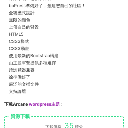
bbPress準備好了，創建您自己的社區！
全響應式設計
無限的顔色
上傳自己的背景
HTML5
CSS3樣式
CSS3動畫
使用最新的Bootstrap構建
由主題軍營提供多種選擇
跨浏覽器兼容
徐準備好了
廣泛的文檔文件
支持論壇
下載Arcane
wordpress主題
：
資源下載
35
下載價格
積分