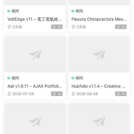
模闆
模闆
VoltEdge v11 – 電工電氣維修
Flexora Chiropractors Mess
WordPress 主題
age and Physical Therapist
3天前
35
3天前
35
s WordPress Theme v10
模闆
模闆
Asli v1.9.11 – AJAX Portfolio
Hubfolio v1.1.4 – Creative P
Elementor WordPress Them
ortfolio & Digital Agency Wo
2026-07-08
35
2026-06-08
35
e
rdPress Elementor Theme