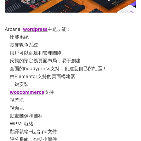
Arcane
wordpress
主題功能：
比賽系統
團隊戰争系統
用戶可以創建和管理團隊
氏族的預定義頁面布局，易于創建
全面的buddypress支持，創建您自己的社區！
由Elementor支持的頁面構建器
一鍵安裝
woocommerce
支持
視差塊
視頻塊
動畫圖像和圖标
WPML就緒
翻譯就緒–包含.po文件
評分系統，包括小部件