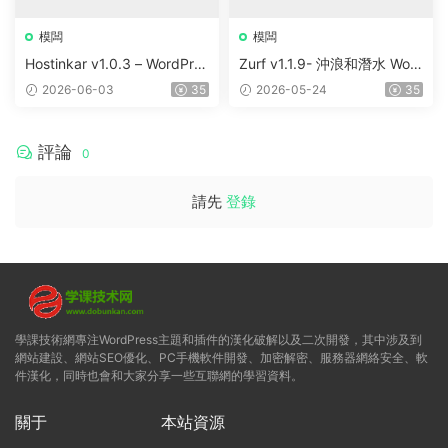
模闆
模闆
Hostinkar v1.0.3 – WordPres
Zurf v1.1.9- 沖浪和潛水 Wor
s & WHMCS 主題
dPress主題
2026-06-03
35
2026-05-24
35
評論
0
請先
登錄
學課技術網專注WordPress主題和插件的漢化破解以及二次開發，其中涉及到
網站建設、網站SEO優化、PC手機軟件開發、加密解密、服務器網絡安全、軟
件漢化，同時也會和大家分享一些互聯網的學習資料。
關于
本站資源