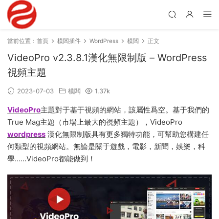
當前位置：
首頁
模闆插件
WordPress
模闆
正文
VideoPro v2.3.8.1漢化無限制版 – WordPress
視頻主題
2023-07-03
模闆
1.37k
VideoPro
主題對于基于視頻的網站，該屬性爲空。基于我們的
True Mag主題（市場上最大的視頻主題），VideoPro
wordpress
漢化無限制版具有更多獨特功能，可幫助您構建任
何類型的視頻網站。無論是關于遊戲，電影，新聞，娛樂，科
學……VideoPro都能做到！