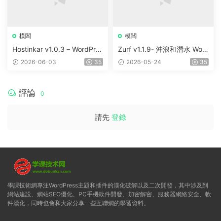
模闆
模闆
Hostinkar v1.0.3 – WordPres
Zurf v1.1.9- 沖浪和潛水 Wor
s & WHMCS 主題
dPress主題
2026-06-03
35
2026-05-24
35
評論
0
請先
登錄
學課技術網專注WordPress主題和插件的漢化破解以及二次開發，其中涉及到
網站建設、網站SEO優化、PC手機軟件開發、加密解密、服務器網絡安全、軟
件漢化，同時也會和大家分享一些互聯網的學習資料。