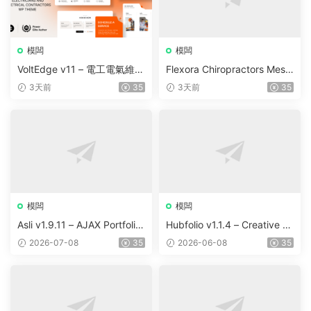
模闆
模闆
VoltEdge v11 – 電工電氣維修
Flexora Chiropractors Mess
WordPress 主題
age and Physical Therapist
3天前
35
3天前
35
s WordPress Theme v10
模闆
模闆
Asli v1.9.11 – AJAX Portfolio
Hubfolio v1.1.4 – Creative P
Elementor WordPress Them
ortfolio & Digital Agency Wo
2026-07-08
35
2026-06-08
35
e
rdPress Elementor Theme