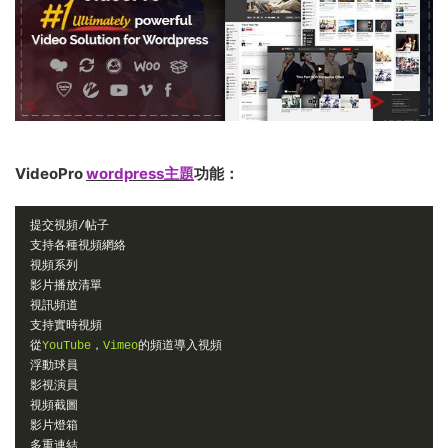
VideoPro
wordpress主題
功能：
提交視頻/帖子
支持各種視頻網絡
視頻系列
影片播放清單
視訊頻道
支持實時視頻
從
YouTube
，
Vimeo
的頻道導入視頻
浮動球員
影視演員
視頻截圖
影片燈箱
多重連結