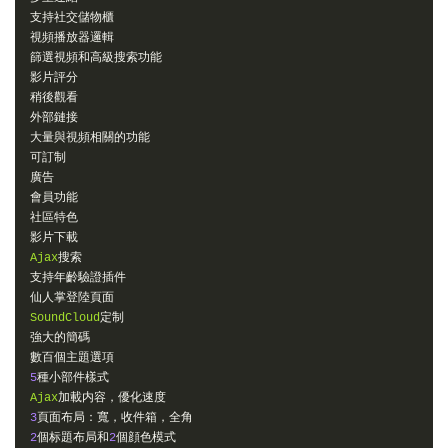
支持社交儲物櫃
視頻播放器邏輯
篩選視頻和高級搜索功能
影片評分
稍後觀看
外部鏈接
大量與視頻相關的功能
可訂制
廣告
會員功能
社區特色
影片下載
Ajax
搜索
支持年齡驗證插件
仙人掌登陸頁面
SoundCloud
定制
強大的簡碼
數百個主題選項
5
種小部件樣式
Ajax
加載内容，優化速度
3
頁面布局：寬，收件箱，全角
2
個标題布局和
2
個顔色模式