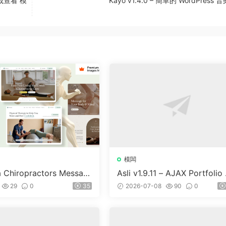
載查看 模
Kayo v1.4.0 – 簡單的 WordPress
模闆
a Chiropractors Messag
Asli v1.9.11 – AJAX Portfolio 
Physical Therapists Wor
ementor WordPress Theme
29
0
35
2026-07-08
90
0
 Theme v10