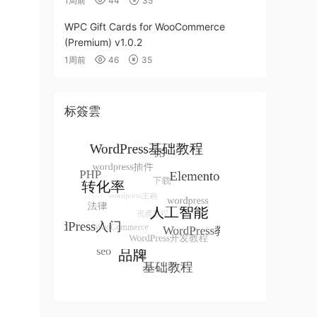
1周前
44
35
WPC Gift Cards for WooCommerce
(Premium) v1.0.2
1周前
46
35
标簽雲