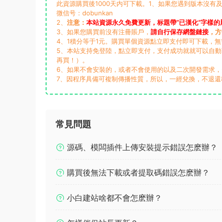
此資源購買後1000天内可下載。1、如果您遇到版本沒有及
微信号：dobunkan
2、
注意：
本站資源永久免費更新，标題帶“已漢化”字樣的
3、如果您購買前沒有注冊賬戶，
請自行保存網盤鏈接
，方
4、1積分等于1元。購買單個資源點立即支付即可下載，
5、本站支持免登陸，點立即支付，支付成功就就可以自
再買！）。
6、如果不會安裝的，或者不會使用的以及二次開發需求
7、因程序具備可複制傳播性質，所以，一經兌換，不退還
常見問題
源碼、模闆插件上傳安裝提示錯誤怎麽辦？
購買後無法下載或者提取碼錯誤怎麽辦？
小白建站啥都不會怎麽辦？