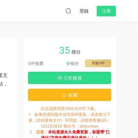
登錄
注冊
35
積分
VIP免費
0
積分
升級VIP
業主
立即購買
站，
收藏
此資源購買後1000天内可下載。
1、如果您遇到版本沒有及時更新，或者無法下
載（請勿重複支付）等問題，請聯系客服QQ：
125252828 微信号：dobunkan
2、
注意：
本站資源永久免費更新，标題帶“已
漢化”字樣的屬于漢化過的
！！！