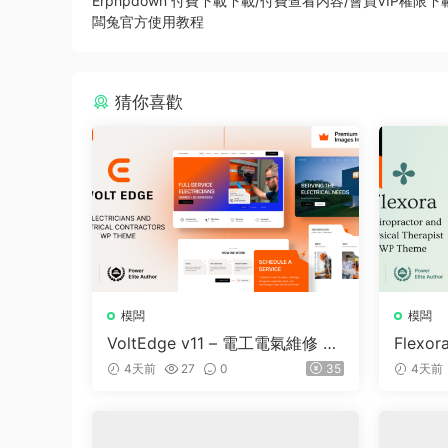
Erphpdown 付費下載下載/付費查看内容/會員VIP權限下
闆兔官方使用教程
猜你喜歡
模闆
模闆
VoltEdge v11 – 電工電氣維修 W
Flexor
ordPress 主題
e and 
4天前
27
0
35
4天前
dPress