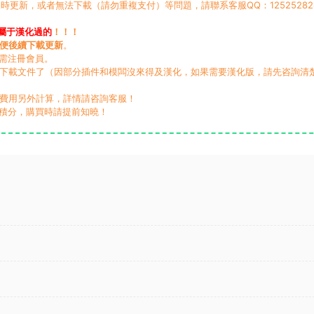
時更新，或者無法下載（請勿重複支付）等問題，請聯系客服QQ：12525282
屬于漢化過的
！！！
便後續下載更新
。
無需注冊會員。
動下載文件了（因部分插件和模闆沒來得及漢化，如果需要漢化版，請先咨詢清
，費用另外計算，詳情請咨詢客服！
積分，購買時請提前知曉！