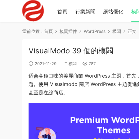
首頁
行業新聞
網站優化
模
當前位置：
首頁
模闆插件
WordPress
模闆
正文
VisualModo 39 個的模闆
2021-11-29
模闆
787
适合各種口味的美麗商業 WordPress 主題，
題。使用 Visualmodo 商店 WordPres
甚至是在線商店。