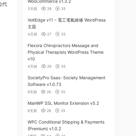
WooCommerce v1.3.2
短代
3天前
28
35
VoltEdge v11 – 電工電氣維修 WordPress
主題
4天前
27
35
Flexora Chiropractors Message and
Physical Therapists WordPress Theme
v10
4天前
29
35
SocietyPro Saas- Society Management
Software v1.0.73
6天前
26
35
MainWP SSL Monitor Extension v5.2
6天前
28
35
WPC Conditional Shipping & Payments
(Premium) v1.0.2