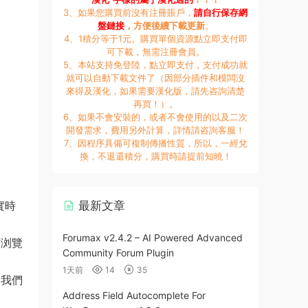
3、如果您購買前沒有注冊賬戶，
請自行保存網
盤鏈接
，方便後續下載更新
。
4、1積分等于1元。購買單個資源點立即支付即
可下載，無需注冊會員。
5、本站支持免登陸，點立即支付，支付成功就
就可以自動下載文件了（因部分插件和模闆沒
來得及漢化，如果需要漢化版，請先咨詢清楚
再買！）。
6、如果不會安裝的，或者不會使用的以及二次
開發需求，費用另外計算，詳情請咨詢客服！
7、因程序具備可複制傳播性質，所以，一經兌
換，不退還積分，購買時請提前知曉！
實時
最新文章
Forumax v2.4.2 – AI Powered Advanced
有浏覽
Community Forum Plugin
1天前
14
35
，我們
Address Field Autocomplete For