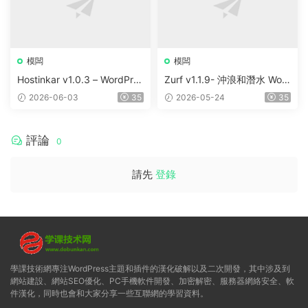
模闆
模闆
Hostinkar v1.0.3 – WordPres
Zurf v1.1.9- 沖浪和潛水 Wor
s & WHMCS 主題
dPress主題
2026-06-03
35
2026-05-24
35
評論
0
請先
登錄
學課技術網專注WordPress主題和插件的漢化破解以及二次開發，其中涉及到
網站建設、網站SEO優化、PC手機軟件開發、加密解密、服務器網絡安全、軟
件漢化，同時也會和大家分享一些互聯網的學習資料。