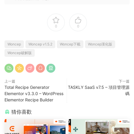
0
0
Woncep
Woncep v1.5.2
Woncep下載
Woncep漢化版
Woncep破解版
上一篇
下一篇
Total Recipe Generator
TASKLY SaaS v7.5 – 項目管理源
Elementor v3.3.0 – WordPress
碼
Elementor Recipe Builder
猜你喜歡