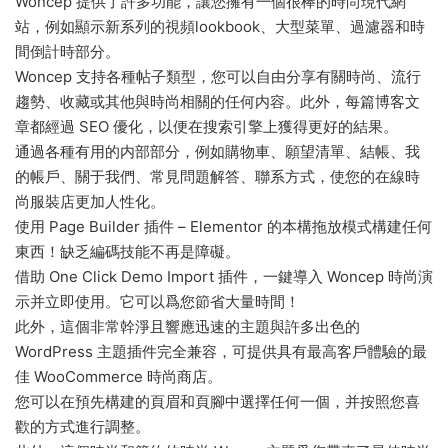
Woncep 提供了許多功能，讓您擁有一個很棒的時尚現代網
站，例如顯示新系列的視頻lookbook、大型菜單、過濾器和時
間倒計時部分。
Woncep 支持各種帖子類型，您可以自由分享有關時尚、流行
趨勢、收藏或其他與時尚相關的任何内容。此外，每篇博客文
章都經過 SEO 優化，以便在搜索引擎上獲得更好的結果。
通過各種有用的内部部分，例如購物車、願望清單、結帳、我
的帳戶、關于我們、常見問題解答、聯系方式，使您的在線時
尚服裝店更加人性化。
使用 Page Builder 插件 – Elementor 的本構拖放模式構建任何
東西！缺乏編碼技能不再是障礙。
借助 One Click Demo Import 插件，一鍵導入 Woncep 時尚演
示并立即使用。它可以爲您節省大量時間！
此外，這個非常幹淨且響應迅速的主題與許多出色的
WordPress 主題插件完全兼容，可提供具有最高客戶體驗的最
佳 WooCommerce 時尚商店。
您可以在預先構建的頁眉和頁腳中選擇任何一個，并按照您喜
歡的方式進行調整。