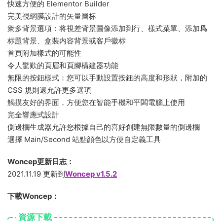
快速方便的 Elementor Builder
完美視網膜設計的矢量圖标
衆多背景選項：将視差背景圖像添加到行、樣式菜單、添加爲
标題背景、盒裝内容背景或客戶徽标
首頁附加樣式的可能性
令人驚歎的頁眉和頁腳構建器功能
無限的按鈕樣式：您可以手動設置按鈕的高度和形狀，附加的
CSS 規則還允許更多選項
觸摸友好的界面，方便您在智能手機和平闆電腦上使用
完全響應式設計
側邊欄生成器允許您根據自己的喜好創建無限數量的側邊欄
選擇 Main/Second 站點顔色以方便自定義工具
Woncep更新日志：
2021.11.19 更新到
Woncep v1.5.2
下載Woncep：
資源下載