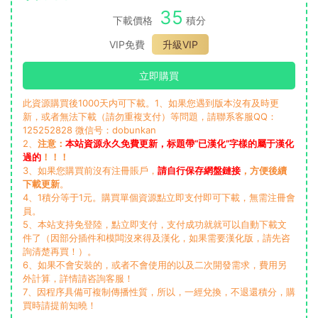
35
下載價格
積分
VIP免費
升級VIP
立即購買
此資源購買後1000天内可下載。1、如果您遇到版本沒有及時更
新，或者無法下載（請勿重複支付）等問題，請聯系客服QQ：
125252828 微信号：dobunkan
2、
注意：
本站資源永久免費更新，标題帶“已漢化”字樣的屬于漢化
過的
！！！
3、如果您購買前沒有注冊賬戶，
請自行保存網盤鏈接
，方便後續
下載更新
。
4、1積分等于1元。購買單個資源點立即支付即可下載，無需注冊會
員。
5、本站支持免登陸，點立即支付，支付成功就就可以自動下載文
件了（因部分插件和模闆沒來得及漢化，如果需要漢化版，請先咨
詢清楚再買！）。
6、如果不會安裝的，或者不會使用的以及二次開發需求，費用另
外計算，詳情請咨詢客服！
7、因程序具備可複制傳播性質，所以，一經兌換，不退還積分，購
買時請提前知曉！