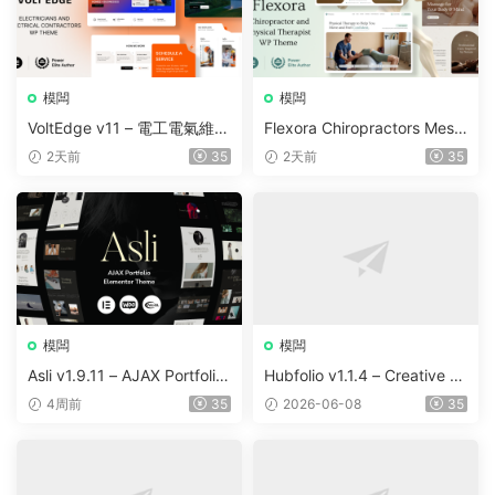
模闆
模闆
VoltEdge v11 – 電工電氣維修
Flexora Chiropractors Mess
WordPress 主題
age and Physical Therapist
2天前
35
2天前
35
s WordPress Theme v10
模闆
模闆
Asli v1.9.11 – AJAX Portfolio
Hubfolio v1.1.4 – Creative P
Elementor WordPress Them
ortfolio & Digital Agency Wo
4周前
35
2026-06-08
35
e
rdPress Elementor Theme