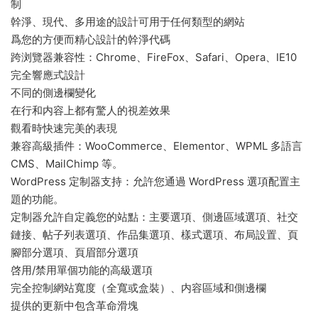
制
幹淨、現代、多用途的設計可用于任何類型的網站
爲您的方便而精心設計的幹淨代碼
跨浏覽器兼容性：Chrome、FireFox、Safari、Opera、IE10
完全響應式設計
不同的側邊欄變化
在行和内容上都有驚人的視差效果
觀看時快速完美的表現
兼容高級插件：WooCommerce、Elementor、WPML 多語言
CMS、MailChimp 等。
WordPress 定制器支持：允許您通過 WordPress 選項配置主
題的功能。
定制器允許自定義您的站點：主要選項、側邊區域選項、社交
鏈接、帖子列表選項、作品集選項、樣式選項、布局設置、頁
腳部分選項、頁眉部分選項
啓用/禁用單個功能的高級選項
完全控制網站寬度（全寬或盒裝）、内容區域和側邊欄
提供的更新中包含革命滑塊