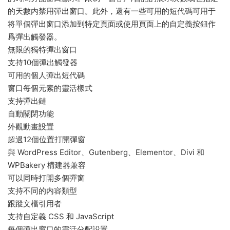
的天數内禁用彈出窗口。此外，還有一些可用的短代碼可用于
将單個彈出窗口添加到特定頁面或使用頁面上的自定義按鈕作
爲彈出觸發器。
無限的獨特彈出窗口
支持10個彈出觸發器
可用的個人彈出短代碼
窗口每個元素的靈活樣式
支持彈出鏈
自動關閉功能
外觀動畫設置
超過12個位置打開彈窗
與 WordPress Editor、Gutenberg、Elementor、Divi 和
WPBakery 構建器兼容
可以同時打開多個彈窗
支持不同的内容類型
跟蹤文檔引用者
支持自定義 CSS 和 JavaScript
每個彈出窗口的靈活分配設置