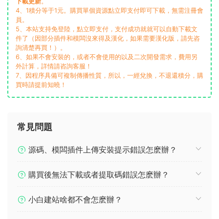
下載更新
。
4、1積分等于1元。購買單個資源點立即支付即可下載，無需注冊會
員。
5、本站支持免登陸，點立即支付，支付成功就就可以自動下載文
件了（因部分插件和模闆沒來得及漢化，如果需要漢化版，請先咨
詢清楚再買！）。
6、如果不會安裝的，或者不會使用的以及二次開發需求，費用另
外計算，詳情請咨詢客服！
7、因程序具備可複制傳播性質，所以，一經兌換，不退還積分，購
買時請提前知曉！
常見問題
源碼、模闆插件上傳安裝提示錯誤怎麽辦？
購買後無法下載或者提取碼錯誤怎麽辦？
小白建站啥都不會怎麽辦？