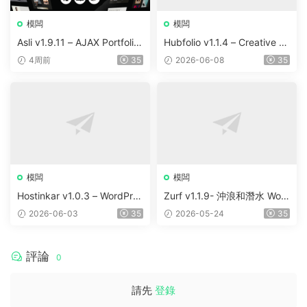
模闆
模闆
Asli v1.9.11 – AJAX Portfolio
Hubfolio v1.1.4 – Creative P
Elementor WordPress Them
ortfolio & Digital Agency Wo
4周前
35
2026-06-08
35
e
rdPress Elementor Theme
模闆
模闆
Hostinkar v1.0.3 – WordPres
Zurf v1.1.9- 沖浪和潛水 Wor
s & WHMCS 主題
dPress主題
2026-06-03
35
2026-05-24
35
評論
0
請先
登錄