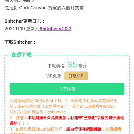
強大的定制能力
包括對 CodeCanyon 買家的六個月支持
Snitcher更新日志：
2021.11.19 更新到
Snitcher v1.0.7
下載Snitcher：
資源下載
35
下載價格
積分
VIP免費
升級VIP
立即購買
此資源購買後1000天内可下載。1、如果您遇到版本沒有及時更
新，或者無法下載（請勿重複支付）等問題，請聯系客服QQ：
125252828 微信号：dobunkan
2、
注意：
本站資源永久免費更新，标題帶“已漢化”字樣的屬于漢化
過的
！！！
3、如果您購買前沒有注冊賬戶，
請自行保存網盤鏈接
，方便後續