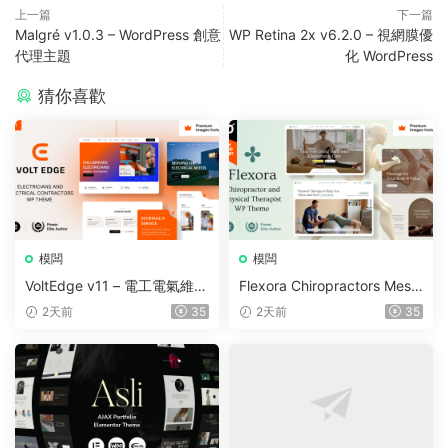
上一篇
下一篇
Malgré v1.0.3 – WordPress 創意
WP Retina 2x v6.2.0 – 視網膜優
代理主題
化 WordPress
猜你喜歡
模闆
模闆
VoltEdge v11 – 電工電氣維修
Flexora Chiropractors Mess
WordPress 主題
age and Physical Therapist
2天前
35
2天前
35
s WordPress Theme v10