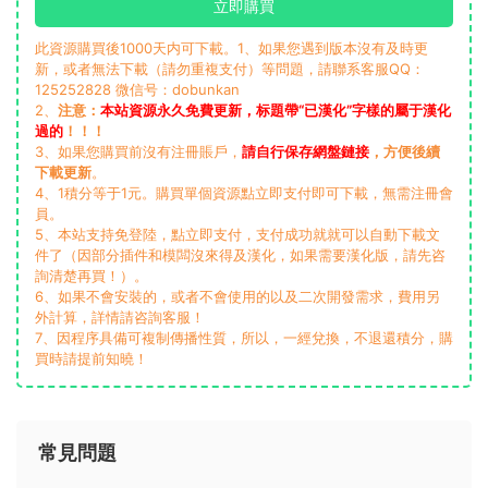
立即購買
此資源購買後1000天内可下載。1、如果您遇到版本沒有及時更
新，或者無法下載（請勿重複支付）等問題，請聯系客服QQ：
125252828 微信号：dobunkan
2、
注意：
本站資源永久免費更新，标題帶“已漢化”字樣的屬于漢化
過的
！！！
3、如果您購買前沒有注冊賬戶，
請自行保存網盤鏈接
，方便後續
下載更新
。
4、1積分等于1元。購買單個資源點立即支付即可下載，無需注冊會
員。
5、本站支持免登陸，點立即支付，支付成功就就可以自動下載文
件了（因部分插件和模闆沒來得及漢化，如果需要漢化版，請先咨
詢清楚再買！）。
6、如果不會安裝的，或者不會使用的以及二次開發需求，費用另
外計算，詳情請咨詢客服！
7、因程序具備可複制傳播性質，所以，一經兌換，不退還積分，購
買時請提前知曉！
常見問題