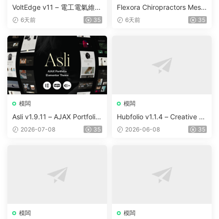
VoltEdge v11 – 電工電氣維修
Flexora Chiropractors Mess
WordPress 主題
age and Physical Therapist
6天前
35
6天前
35
s WordPress Theme v10
模闆
模闆
Asli v1.9.11 – AJAX Portfolio
Hubfolio v1.1.4 – Creative P
Elementor WordPress Them
ortfolio & Digital Agency Wo
2026-07-08
35
2026-06-08
35
e
rdPress Elementor Theme
模闆
模闆