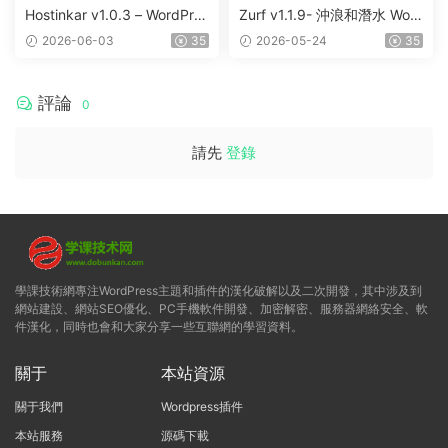
Hostinkar v1.0.3 – WordPres
Zurf v1.1.9- 沖浪和潛水 Wor
s & WHMCS 主題
dPress主題
2026-06-03
35
2026-05-24
35
評論
0
請先
登錄
學課技術網專注WordPress主題和插件的漢化破解以及二次開發，其中涉及到
網站建設、網站SEO優化、PC手機軟件開發、加密解密、服務器網絡安全、軟
件漢化，同時也會和大家分享一些互聯網的學習資料。
關于
本站資源
關于我們
Wordpress插件
本站服務
源碼下載