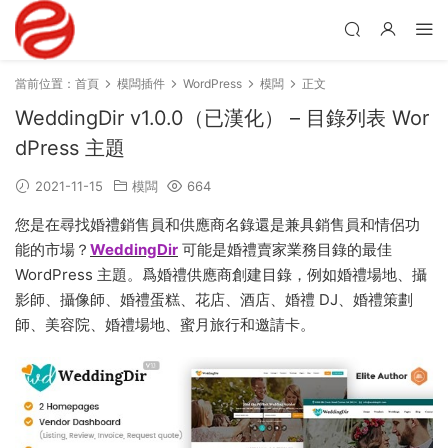
當前位置：
首頁
模闆插件
WordPress
模闆
正文
WeddingDir v1.0.0（已漢化） – 目錄列表 Wor
dPress 主題
2021-11-15
模闆
664
您是在尋找婚禮銷售員和供應商名錄還是兼具銷售員和情侶功
能的市場？
WeddingDir
可能是婚禮賣家業務目錄的最佳
WordPress 主題。爲婚禮供應商創建目錄，例如婚禮場地、攝
影師、攝像師、婚禮蛋糕、花店、酒店、婚禮 DJ、婚禮策劃
師、美容院、婚禮場地、蜜月旅行和邀請卡。