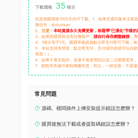
35
下載價格
積分
此資源購買後1000天内可下載。1、如果您遇到版本沒有及
微信号：dobunkan
2、
注意：
本站資源永久免費更新，标題帶“已漢化”字樣的
3、如果您購買前沒有注冊賬戶，
請自行保存網盤鏈接
，方
4、1積分等于1元。購買單個資源點立即支付即可下載，
5、本站支持免登陸，點立即支付，支付成功就就可以自
再買！）。
6、如果不會安裝的，或者不會使用的以及二次開發需求
7、因程序具備可複制傳播性質，所以，一經兌換，不退還
常見問題
源碼、模闆插件上傳安裝提示錯誤怎麽辦？
購買後無法下載或者提取碼錯誤怎麽辦？