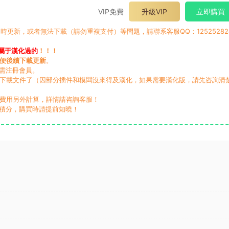
VIP免費
升級VIP
立即購買
時更新，或者無法下載（請勿重複支付）等問題，請聯系客服QQ：12525282
屬于漢化過的
！！！
便後續下載更新
。
無需注冊會員。
動下載文件了（因部分插件和模闆沒來得及漢化，如果需要漢化版，請先咨詢清
，費用另外計算，詳情請咨詢客服！
積分，購買時請提前知曉！