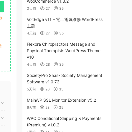
WooCommerce v1.3.2
3天前
27
35
8
VoltEdge v11 – 電工電氣維修 WordPress
主題
4天前
27
35
Flexora Chiropractors Message and
楚
Physical Therapists WordPress Theme
v10
4天前
28
35
SocietyPro Saas- Society Management
Software v1.0.73
5天前
26
35
MainWP SSL Monitor Extension v5.2
6天前
28
35
WPC Conditional Shipping & Payments
(Premium) v1.0.2