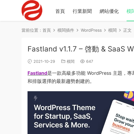
首頁
行業新聞
網站優化
模
當前位置：
首頁
模闆插件
WordPress
模闆
正文
Fastland v1.1.7 – 啓動 & SaaS
2021-10-29
模闆
647
Fastland
是一款高級多功能 WordPress 主
和排版選擇的最新趨勢創建的。