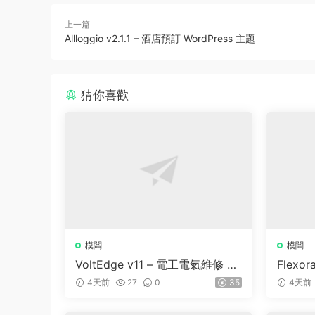
上一篇
Allloggio v2.1.1 – 酒店預訂 WordPress 主題
猜你喜歡
模闆
模闆
VoltEdge v11 – 電工電氣維修 W
Flexor
ordPress 主題
e and 
4天前
27
0
35
4天前
dPress