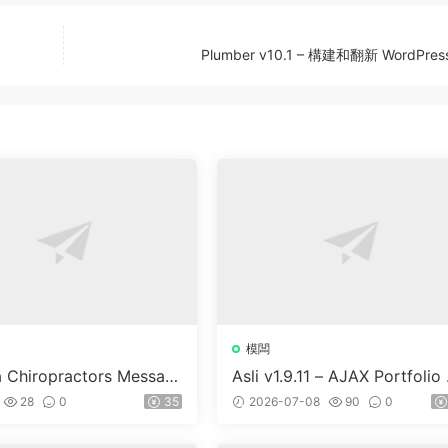
Plumber v10.1 – 構建和翻新 WordPre
模闆
a Chiropractors Messag
Asli v1.9.11 – AJAX Portfolio 
Physical Therapists Wor
ementor WordPress Theme
28
0
35
2026-07-08
90
0
 Theme v10