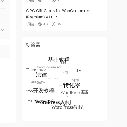
1周前
44
35
WPC Gift Cards for WooCommerce
(Premium) v1.0.2
1周前
46
35
标簽雲