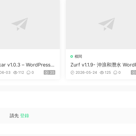
模闆
kar v1.0.3 – WordPress &
Zurf v1.1.9- 沖浪和潛水 Word
S 主題
ess主題
06-03
112
0
35
2026-05-24
125
0
請先
登錄