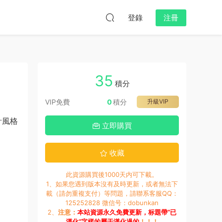
登錄
注冊
35
積分
VIP免費
0
積分
升級VIP
計風格
立即購買
收藏
此資源購買後1000天内可下載。
1、如果您遇到版本沒有及時更新，或者無法下
載（請勿重複支付）等問題，請聯系客服QQ：
125252828 微信号：dobunkan
2、
注意：
本站資源永久免費更新，标題帶“已
漢化”字樣的屬于漢化過的
！！！