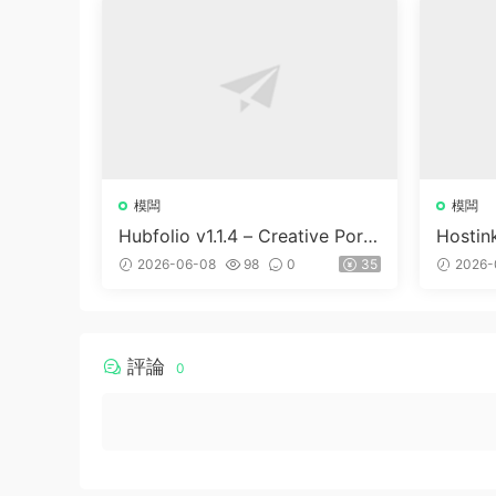
模闆
模闆
Hubfolio v1.1.4 – Creative Portf
Hostin
olio & Digital Agency WordPre
WHMC
2026-06-08
98
0
35
2026-
ss Elementor Theme
評論
0