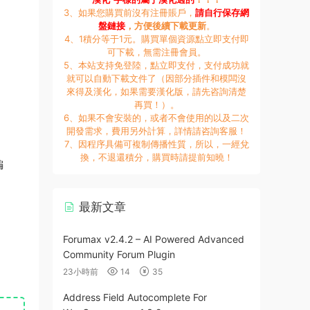
3、如果您購買前沒有注冊賬戶，
請自行保存網
盤鏈接
，方便後續下載更新
。
4、1積分等于1元。購買單個資源點立即支付即
可下載，無需注冊會員。
5、本站支持免登陸，點立即支付，支付成功就
就可以自動下載文件了（因部分插件和模闆沒
來得及漢化，如果需要漢化版，請先咨詢清楚
再買！）。
6、如果不會安裝的，或者不會使用的以及二次
開發需求，費用另外計算，詳情請咨詢客服！
7、因程序具備可複制傳播性質，所以，一經兌
換，不退還積分，購買時請提前知曉！
編
最新文章
Forumax v2.4.2 – AI Powered Advanced
Community Forum Plugin
23小時前
14
35
Address Field Autocomplete For