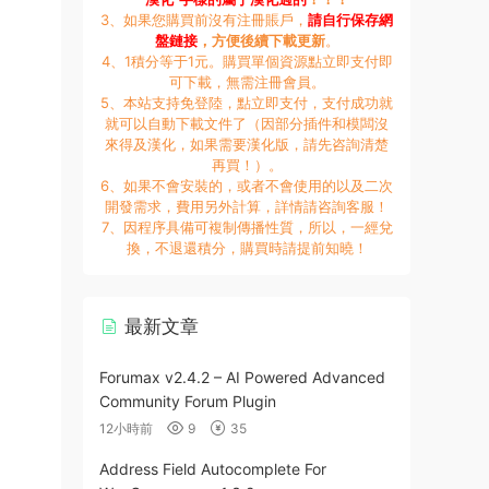
3、如果您購買前沒有注冊賬戶，
請自行保存網
盤鏈接
，方便後續下載更新
。
4、1積分等于1元。購買單個資源點立即支付即
可下載，無需注冊會員。
5、本站支持免登陸，點立即支付，支付成功就
就可以自動下載文件了（因部分插件和模闆沒
來得及漢化，如果需要漢化版，請先咨詢清楚
再買！）。
6、如果不會安裝的，或者不會使用的以及二次
開發需求，費用另外計算，詳情請咨詢客服！
7、因程序具備可複制傳播性質，所以，一經兌
換，不退還積分，購買時請提前知曉！
最新文章
Forumax v2.4.2 – AI Powered Advanced
Community Forum Plugin
12小時前
9
35
Address Field Autocomplete For