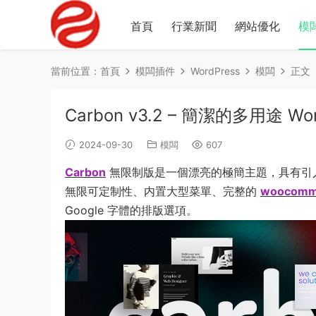
首頁
行業新聞
網站優化
模
當前位置：
首頁
模闆插件
WordPress
模闆
正文
Carbon v3.2 – 簡潔的多用途 Wo
2024-09-30
模闆
607
Carbon
無限制版是一個漂亮的極簡主題，具有引
無限可定制性、内置大型菜單、完整的
woocomm
Google 字體的排版選項。