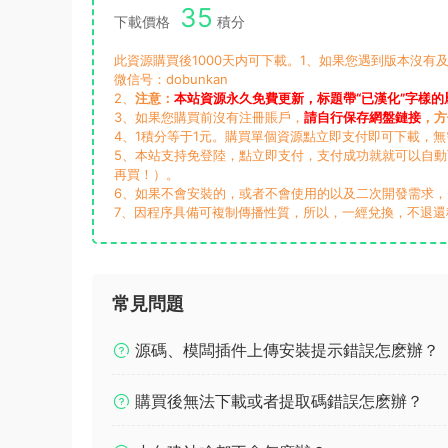
35
下載價格
積分
此資源購買後1000天内可下載。1、如果您遇到版本沒有及
微信号：dobunkan
2、
注意：
本站資源永久免費更新，标題帶“已漢化”字樣的
3、如果您購買前沒有注冊賬戶，
請自行保存網盤鏈接
，方
4、1積分等于1元。購買單個資源點立即支付即可下載，
5、本站支持免登陸，點立即支付，支付成功就就可以自
再買！）。
6、如果不會安裝的，或者不會使用的以及二次開發需求
7、因程序具備可複制傳播性質，所以，一經兌換，不退還
常見問題
源碼、模闆插件上傳安裝提示錯誤怎麽辦？
購買後無法下載或者提取碼錯誤怎麽辦？