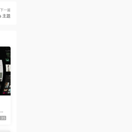
下一篇
ss 主題
El
35