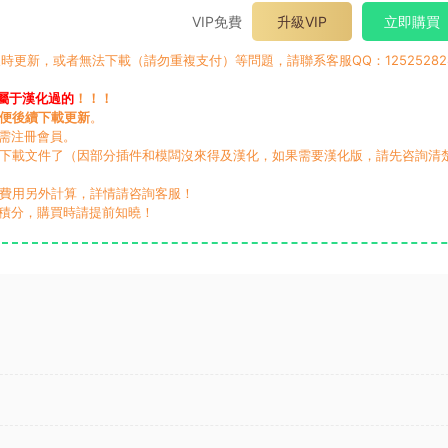
VIP免費
升級VIP
立即購買
時更新，或者無法下載（請勿重複支付）等問題，請聯系客服QQ：12525282
屬于漢化過的
！！！
便後續下載更新
。
無需注冊會員。
動下載文件了（因部分插件和模闆沒來得及漢化，如果需要漢化版，請先咨詢清
，費用另外計算，詳情請咨詢客服！
積分，購買時請提前知曉！