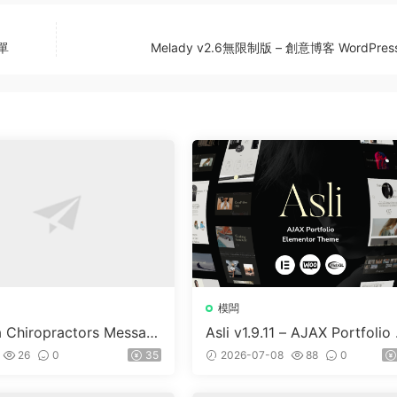
訂單
Melady v2.6無限制版 – 創意博客 WordPre
模闆
a Chiropractors Messag
Asli v1.9.11 – AJAX Portfolio 
Physical Therapists Wor
ementor WordPress Theme
26
0
35
2026-07-08
88
0
 Theme v10