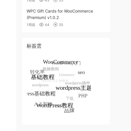
1周前
43
35
WPC Gift Cards for WooCommerce
(Premium) v1.0.2
1周前
44
35
标簽雲