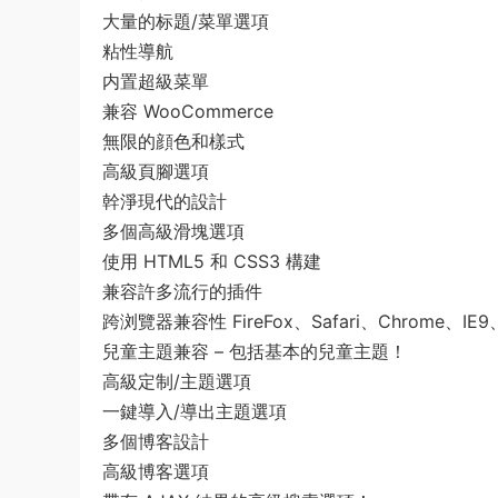
大量的标題/菜單選項
粘性導航
内置超級菜單
兼容 WooCommerce
無限的顔色和樣式
高級頁腳選項
幹淨現代的設計
多個高級滑塊選項
使用 HTML5 和 CSS3 構建
兼容許多流行的插件
跨浏覽器兼容性 FireFox、Safari、Chrome、IE9、
兒童主題兼容 – 包括基本的兒童主題！
高級定制/主題選項
一鍵導入/導出主題選項
多個博客設計
高級博客選項