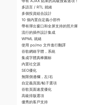
帶有 AJAX 結果的高級搜索選項！
多語言 / RTL 就緒
多個投資組合設計
10 個内置自定義小部件
帶有彈出窗口和全屏支持的照片庫
流行的插件設計集成
WPML 就緒
使用 po/mo 文件進行翻譯
谷歌網絡字體，系統
集成字體真棒圖标
内置社交源
SEO優化
無限側邊欄，左/右
自定義頁面/帖子選項
谷歌頁面速度優化
高級排版選項
優秀的客戶支持