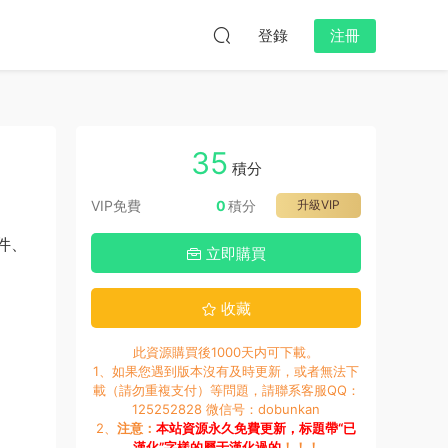
登錄
注冊
35
積分
VIP免費
0
積分
升級VIP
件、
立即購買
收藏
此資源購買後1000天内可下載。
1、如果您遇到版本沒有及時更新，或者無法下
載（請勿重複支付）等問題，請聯系客服QQ：
125252828 微信号：dobunkan
2、
注意：
本站資源永久免費更新，标題帶“已
漢化”字樣的屬于漢化過的
！！！