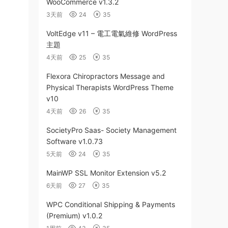
WooCommerce v1.3.2
3天前
24
35
VoltEdge v11 – 電工電氣維修 WordPress
主題
4天前
25
35
Flexora Chiropractors Message and
Physical Therapists WordPress Theme
v10
4天前
26
35
SocietyPro Saas- Society Management
Software v1.0.73
5天前
24
35
MainWP SSL Monitor Extension v5.2
6天前
27
35
WPC Conditional Shipping & Payments
(Premium) v1.0.2