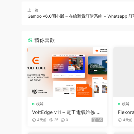
上一篇
Gambo v6.0開心版 – 在線雜貨訂購系統 + Whatsapp 
猜你喜歡
模闆
模闆
VoltEdge v11 – 電工電氣維修 W
Flexor
ordPress 主題
e and 
4天前
25
0
35
4天前
dPress