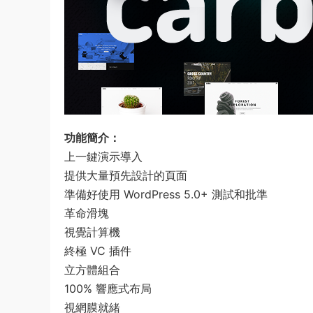
功能簡介：
上一鍵演示導入
提供大量預先設計的頁面
準備好使用 WordPress 5.0+ 測試和批準
革命滑塊
視覺計算機
終極 VC 插件
立方體組合
100% 響應式布局
視網膜就緒