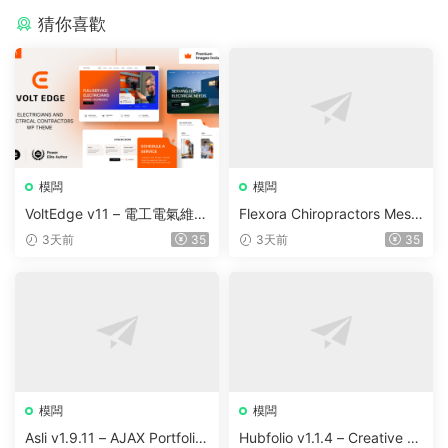
猜你喜歡
模闆
模闆
VoltEdge v11 – 電工電氣維修
Flexora Chiropractors Mess
WordPress 主題
age and Physical Therapist
3天前
35
3天前
35
s WordPress Theme v10
模闆
模闆
Asli v1.9.11 – AJAX Portfolio
Hubfolio v1.1.4 – Creative P