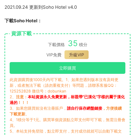
2021.09.24 更新到Soho Hotel v4.0
下載Soho Hotel：
資源下載
35
下載價格
積分
VIP免費
升級VIP
立即購買
此資源購買後1000天内可下載。1、如果您遇到版本沒有及時更
新，或者無法下載（請勿重複支付）等問題，請聯系客服QQ：
125252828 微信号：dobunkan
2、
注意：
本站資源永久免費更新，标題帶“已漢化”字樣的屬于漢化
過的
！！！
3、如果您購買前沒有注冊賬戶，
請自行保存網盤鏈接
，方便後續
下載更新
。
4、1積分等于1元。購買單個資源點立即支付即可下載，無需注冊會
員。
5、本站支持免登陸，點立即支付，支付成功就就可以自動下載文