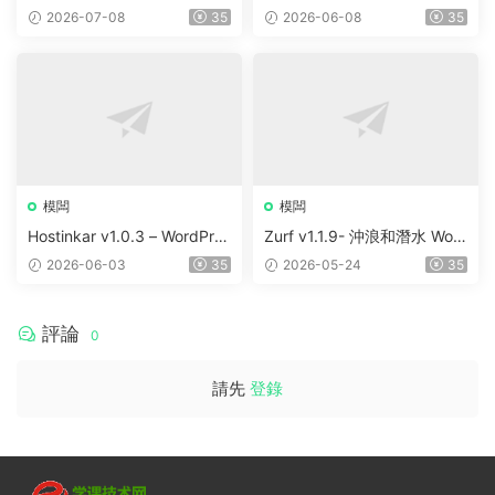
Elementor WordPress Them
ortfolio & Digital Agency Wo
2026-07-08
35
2026-06-08
35
e
rdPress Elementor Theme
模闆
模闆
Hostinkar v1.0.3 – WordPres
Zurf v1.1.9- 沖浪和潛水 Wor
s & WHMCS 主題
dPress主題
2026-06-03
35
2026-05-24
35
評論
0
請先
登錄