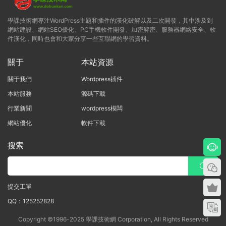
學課技術網專注WordPress主題和插件的漢化破解以及二次開發，其中涉及到
網站建設、網站SEO優化、PC手機軟件開發、加密解密、服務器網絡安全、軟
件漢化，同時也會和大家分享一些互聯網的學習資料。
關于
本站資源
關于我們
Wordpress插件
本站服務
源碼下載
行業新聞
wordpress模闆
網站優化
軟件下載
搜索
提交工單
QQ：125252828
Copyright ©1996-2025 學課技術網 Corporation, All Rights Reserved