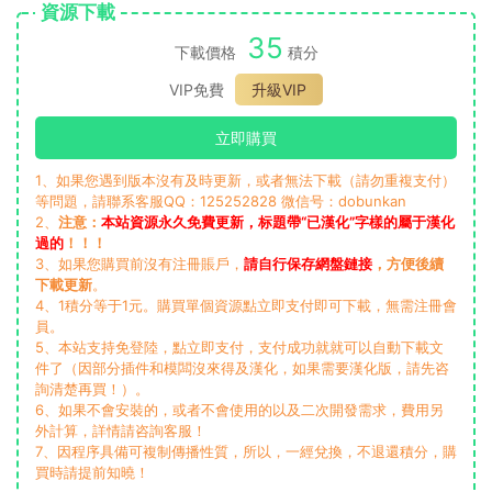
資源下載
35
下載價格
積分
VIP免費
升級VIP
立即購買
1、如果您遇到版本沒有及時更新，或者無法下載（請勿重複支付）
等問題，請聯系客服QQ：125252828 微信号：dobunkan
2、
注意：
本站資源永久免費更新，标題帶“已漢化”字樣的屬于漢化
過的
！！！
3、如果您購買前沒有注冊賬戶，
請自行保存網盤鏈接
，方便後續
下載更新
。
4、1積分等于1元。購買單個資源點立即支付即可下載，無需注冊會
員。
5、本站支持免登陸，點立即支付，支付成功就就可以自動下載文
件了（因部分插件和模闆沒來得及漢化，如果需要漢化版，請先咨
詢清楚再買！）。
6、如果不會安裝的，或者不會使用的以及二次開發需求，費用另
外計算，詳情請咨詢客服！
7、因程序具備可複制傳播性質，所以，一經兌換，不退還積分，購
買時請提前知曉！