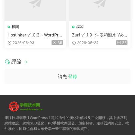
模闆
模闆
Hostinkar v1.0.3 – WordPres
Zurf v1.1.9- 沖浪和潛水 Wor
s & WHMCS 主題
dPress主題
2026-06-03
35
2026-05-24
35
評論
0
請先
登錄
學課技術網專注WordPress主題和插件的漢化破解以及二次開發，其中涉及到
網站建設、網站SEO優化、PC手機軟件開發、加密解密、服務器網絡安全、軟
件漢化，同時也會和大家分享一些互聯網的學習資料。