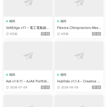
模闆
模闆
VoltEdge v11 – 電工電氣維修
Flexora Chiropractors Mess
WordPress 主題
age and Physical Therapist
6天前
35
6天前
35
s WordPress Theme v10
模闆
模闆
Asli v1.9.11 – AJAX Portfolio
Hubfolio v1.1.4 – Creative P
Elementor WordPress Them
ortfolio & Digital Agency Wo
2026-07-08
35
2026-06-08
35
e
rdPress Elementor Theme