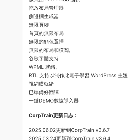
拖放布局管理器
側邊欄生成器
無限頁腳
首頁的無限布局
無限的顔色選擇
無限的布局和模闆。
谷歌字體支持
WPML 就緒。
RTL 支持以制作此電子學習 WordPress 主題
視網膜就緒
已準備好翻譯
一鍵DEMO數據導入器
CorpTrain更新日志：
2025.06.02更新到CorpTrain v3.6.7
2025.03.24更新到CorpTrain v3.6.4