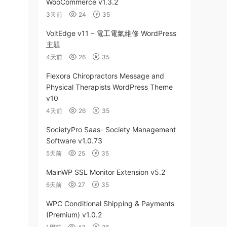
WooCommerce v1.3.2
3天前
24
35
VoltEdge v11 – 電工電氣維修 WordPress
主題
4天前
26
35
Flexora Chiropractors Message and
Physical Therapists WordPress Theme
v10
4天前
26
35
SocietyPro Saas- Society Management
Software v1.0.73
5天前
25
35
MainWP SSL Monitor Extension v5.2
6天前
27
35
WPC Conditional Shipping & Payments
(Premium) v1.0.2