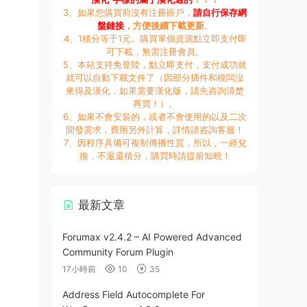
3、如果您購買前沒有注冊賬戶，
請自行保存網
盤鏈接
，方便後續下載更新
。
4、1積分等于1元。購買單個資源點立即支付即
可下載，無需注冊會員。
5、本站支持免登陸，點立即支付，支付成功就
就可以自動下載文件了（因部分插件和模闆沒
來得及漢化，如果需要漢化版，請先咨詢清楚
再買！）。
6、如果不會安裝的，或者不會使用的以及二次
開發需求，費用另外計算，詳情請咨詢客服！
7、因程序具備可複制傳播性質，所以，一經兌
換，不退還積分，購買時請提前知曉！
最新文章
Forumax v2.4.2 – AI Powered Advanced
Community Forum Plugin
17小時前
10
35
Address Field Autocomplete For