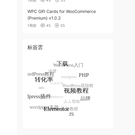
1周前
43
35
WPC Gift Cards for WooCommerce
(Premium) v1.0.2
1周前
45
35
标簽雲