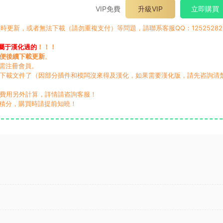
VIP免費
升級VIP
立即購買
時更新，或者無法下載（請勿重複支付）等問題，請聯系客服QQ：12525282
屬于漢化過的
！！！
便後續下載更新
。
無需注冊會員。
動下載文件了（因部分插件和模闆沒來得及漢化，如果需要漢化版，請先咨詢清
，費用另外計算，詳情請咨詢客服！
積分，購買時請提前知曉！