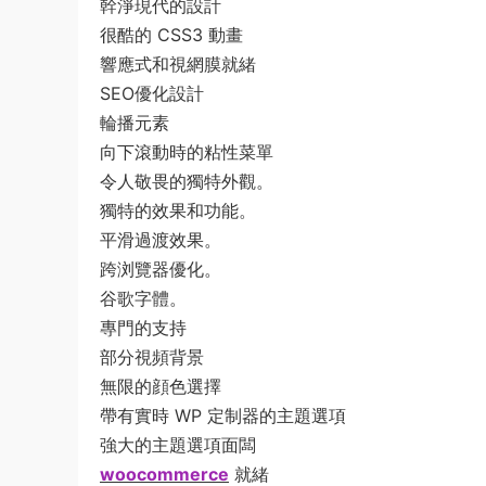
幹淨現代的設計
很酷的 CSS3 動畫
響應式和視網膜就緒
SEO優化設計
輪播元素
向下滾動時的粘性菜單
令人敬畏的獨特外觀。
獨特的效果和功能。
平滑過渡效果。
跨浏覽器優化。
谷歌字體。
專門的支持
部分視頻背景
無限的顔色選擇
帶有實時 WP 定制器的主題選項
強大的主題選項面闆
woocommerce
就緒