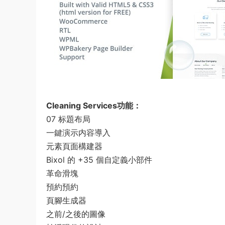
Cleaning Services功能：
07 标題布局
一鍵演示内容導入
元素頁面構建器
Bixol 的 +35 個自定義小部件
革命滑塊
預約預約
頁腳生成器
之前/之後的圖像