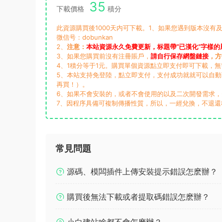
35
下載價格
積分
此資源購買後1000天内可下載。1、如果您遇到版本沒有及
微信号：dobunkan
2、
注意：
本站資源永久免費更新，标題帶“已漢化”字樣的
3、如果您購買前沒有注冊賬戶，
請自行保存網盤鏈接
，方
4、1積分等于1元。購買單個資源點立即支付即可下載，
5、本站支持免登陸，點立即支付，支付成功就就可以自
再買！）。
6、如果不會安裝的，或者不會使用的以及二次開發需求
7、因程序具備可複制傳播性質，所以，一經兌換，不退還
常見問題
源碼、模闆插件上傳安裝提示錯誤怎麽辦？
購買後無法下載或者提取碼錯誤怎麽辦？