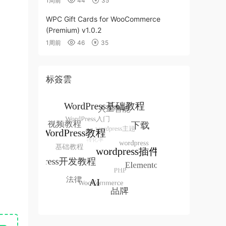
1周前
44
35
WPC Gift Cards for WooCommerce
(Premium) v1.0.2
1周前
46
35
标簽雲