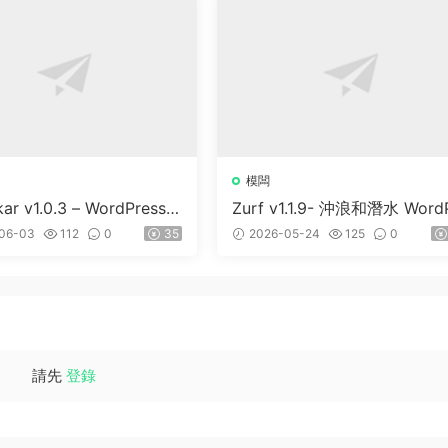
模闆
kar v1.0.3 – WordPress &
Zurf v1.1.9- 沖浪和潛水 Word
S 主題
ess主題
06-03
112
0
35
2026-05-24
125
0
請先
登錄