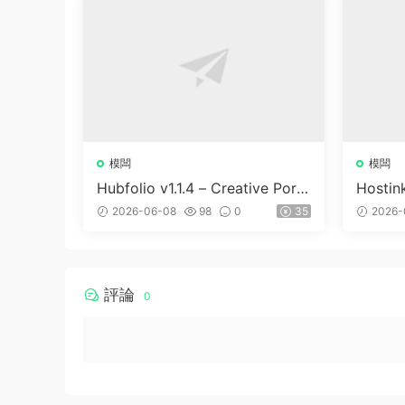
模闆
模闆
Hubfolio v1.1.4 – Creative Portf
Hostin
olio & Digital Agency WordPre
WHMC
2026-06-08
98
0
35
2026-
ss Elementor Theme
評論
0