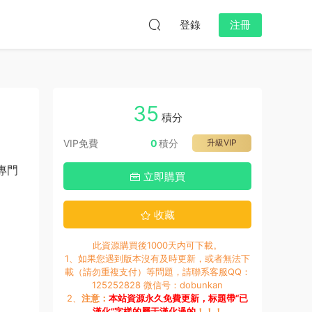
登錄
注冊
35
積分
VIP免費
0
積分
升級VIP
是專門
立即購買
收藏
此資源購買後1000天内可下載。
1、如果您遇到版本沒有及時更新，或者無法下
載（請勿重複支付）等問題，請聯系客服QQ：
125252828 微信号：dobunkan
2、
注意：
本站資源永久免費更新，标題帶“已
漢化”字樣的屬于漢化過的
！！！