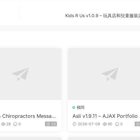
Kids R Us v1.0.9 – 玩具店和兒童服
模闆
a Chiropractors Messag
Asli v1.9.11 – AJAX Portfolio 
Physical Therapists Wor
ementor WordPress Theme
28
0
35
2026-07-08
90
0
 Theme v10