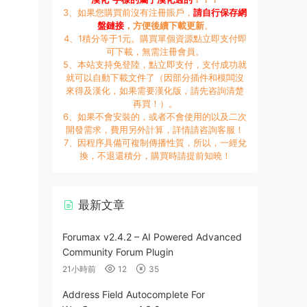
3、如果您購買前沒有注冊賬戶，
請自行保存網
盤鏈接
，方便後續下載更新
。
4、1積分等于1元。購買單個資源點立即支付即
可下載，無需注冊會員。
5、本站支持免登陸，點立即支付，支付成功就
就可以自動下載文件了（因部分插件和模闆沒
來得及漢化，如果需要漢化版，請先咨詢清楚
再買！）。
6、如果不會安裝的，或者不會使用的以及二次
開發需求，費用另外計算，詳情請咨詢客服！
7、因程序具備可複制傳播性質，所以，一經兌
換，不退還積分，購買時請提前知曉！
最新文章
Forumax v2.4.2 – AI Powered Advanced
Community Forum Plugin
21小時前
12
35
Address Field Autocomplete For