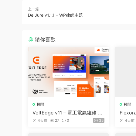
上一篇
De Jure v1.1.1 – WP律師主題
猜你喜歡
模闆
模闆
VoltEdge v11 – 電工電氣維修 W
Flexor
ordPress 主題
e and 
4天前
27
0
35
4天前
dPress