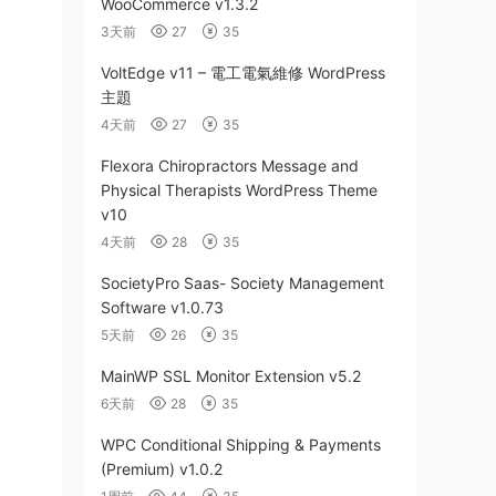
WooCommerce v1.3.2
3天前
27
35
VoltEdge v11 – 電工電氣維修 WordPress
主題
4天前
27
35
Flexora Chiropractors Message and
Physical Therapists WordPress Theme
v10
4天前
28
35
SocietyPro Saas- Society Management
Software v1.0.73
5天前
26
35
MainWP SSL Monitor Extension v5.2
6天前
28
35
WPC Conditional Shipping & Payments
(Premium) v1.0.2