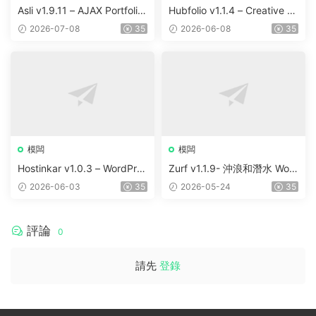
Asli v1.9.11 – AJAX Portfolio
Hubfolio v1.1.4 – Creative P
Elementor WordPress Them
ortfolio & Digital Agency Wo
2026-07-08
35
2026-06-08
35
e
rdPress Elementor Theme
模闆
模闆
Hostinkar v1.0.3 – WordPres
Zurf v1.1.9- 沖浪和潛水 Wor
s & WHMCS 主題
dPress主題
2026-06-03
35
2026-05-24
35
評論
0
請先
登錄