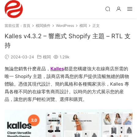
當前位置：
首頁
模闆插件
WordPress
模闆
正文
Kalles v4.3.2 – 響應式 Shopify 主題 – RTL 支
持
2024-03-24
模闆
1.29k
無論您銷售什麽産品，
Kalles
都是您構建強大在線商店所需的
唯一 Shopify 主題，該商店将爲您的客戶提供流暢無縫的購物
體驗。憑借其現代設計、簡約風格和各種獨家演示，Kalles 專
爲各種不同的在線零售商而設計。以時尚的方式展示您的産
品，讓您的客戶輕松浏覽、選擇和購買。