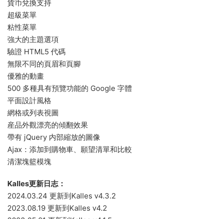
貨币兌換支持
超級菜單
粘性菜單
強大的主題選項
驗證 HTML5 代碼
無限不同的頁眉和頁腳
優雅的動畫
500 多種具有預覽功能的 Google 字體
平面設計風格
網格或列表視圖
産品外觀漂亮的傾翻效果
帶有 jQuery 内部縮放的圖像
Ajax：添加到購物車、願望清單和比較
清潔塊籃模塊
Kalles更新日志：
2024.03.24 更新到Kalles v4.3.2
2023.08.19 更新到Kalles v4.2