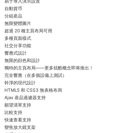
易于導入演示設置
自動貨币
分組産品
無限變體圖片
超過 20 種主頁布局可用
多種頁面樣式
社交分享功能
響應式設計
無限的顔色和設計
獨特的主頁布局——更多炫酷概念即将推出！
完全響應（在多個設備上測試）
幹淨的現代設計
HTML5 和 CSS3 無表格布局
Ajax 産品過濾器支持
願望清單支持
比較支持
快速查看支持
變焦放大鏡支架