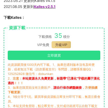
2023.05.21 更新到Kalles v4.1.5
2021.08.05 更新到
Kalles v2.5.1
下載Kalles：
資源下載
35
下載價格
積分
VIP免費
升級VIP
立即購買
此資源購買後1000天内可下載。1、如果您遇到版本沒有及時更
新，或者無法下載（請勿重複支付）等問題，請聯系客服QQ：
125252828 微信号：dobunkan
2、
注意：
本站資源永久免費更新，标題帶“已漢化”字樣的屬于漢化
過的
！！！
3、如果您購買前沒有注冊賬戶，
請自行保存網盤鏈接
，方便後續
下載更新
。
4、1積分等于1元。購買單個資源點立即支付即可下載，無需注冊會
員。
5、本站支持免登陸，點立即支付，支付成功就就可以自動下載文