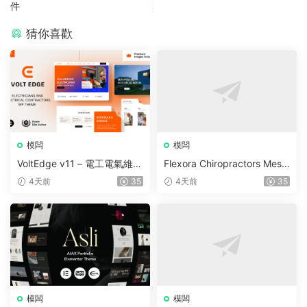
件
猜你喜歡
模闆
模闆
VoltEdge v11 – 電工電氣維修
Flexora Chiropractors Mess
WordPress 主題
age and Physical Therapist
4天前
35
4天前
35
s WordPress Theme v10
模闆
模闆