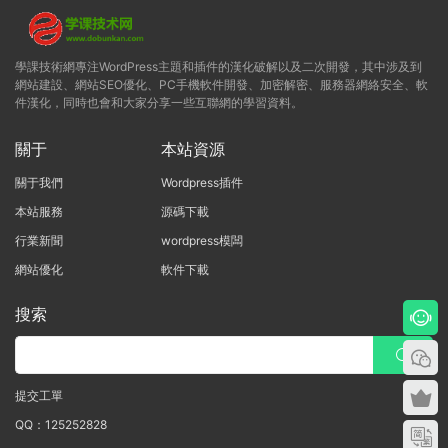
學課技術網專注WordPress主題和插件的漢化破解以及二次開發，其中涉及到
網站建設、網站SEO優化、PC手機軟件開發、加密解密、服務器網絡安全、軟
件漢化，同時也會和大家分享一些互聯網的學習資料。
關于
本站資源
關于我們
Wordpress插件
本站服務
源碼下載
行業新聞
wordpress模闆
網站優化
軟件下載
搜索
提交工單
QQ：125252828