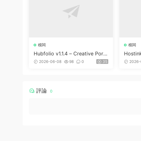
模闆
模闆
Hubfolio v1.1.4 – Creative Portf
Hostin
olio & Digital Agency WordPre
WHMC
2026-06-08
98
0
35
2026-
ss Elementor Theme
評論
0