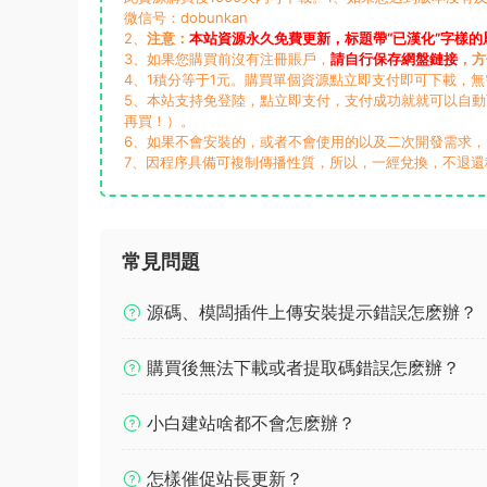
微信号：dobunkan
2、
注意：
本站資源永久免費更新，标題帶“已漢化”字樣的
3、如果您購買前沒有注冊賬戶，
請自行保存網盤鏈接
，方
4、1積分等于1元。購買單個資源點立即支付即可下載，
5、本站支持免登陸，點立即支付，支付成功就就可以自
再買！）。
6、如果不會安裝的，或者不會使用的以及二次開發需求
7、因程序具備可複制傳播性質，所以，一經兌換，不退還
常見問題
源碼、模闆插件上傳安裝提示錯誤怎麽辦？
購買後無法下載或者提取碼錯誤怎麽辦？
小白建站啥都不會怎麽辦？
怎樣催促站長更新？