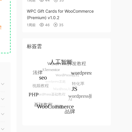
1周前
44
35
WPC Gift Cards for WooCommerce
(Premium) v1.0.2
1周前
46
35
楚
标簽雲