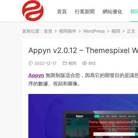
首頁
行業新聞
網站優化
模
當前位置：
首頁
模闆插件
WordPress
模闆
正文
Appyn v2.0.12 – Themespixel
2022-12-17
模闆
892
Appyn
無限制版适合您，因爲它的開發目的是讓您可
序的數據、視頻和圖像。