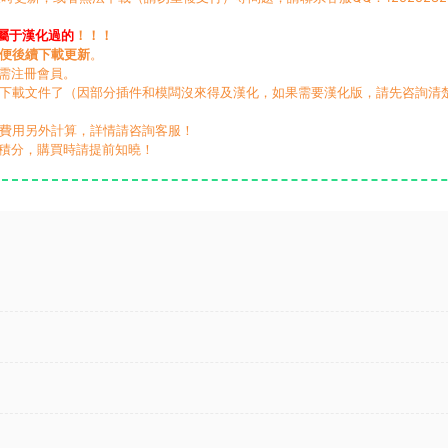
屬于漢化過的
！！！
便後續下載更新
。
無需注冊會員。
動下載文件了（因部分插件和模闆沒來得及漢化，如果需要漢化版，請先咨詢清
，費用另外計算，詳情請咨詢客服！
積分，購買時請提前知曉！