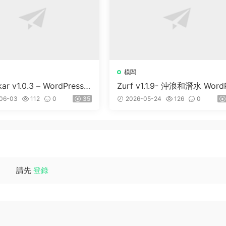
模闆
kar v1.0.3 – WordPress &
Zurf v1.1.9- 沖浪和潛水 Word
S 主題
ess主題
06-03
112
0
35
2026-05-24
126
0
請先
登錄