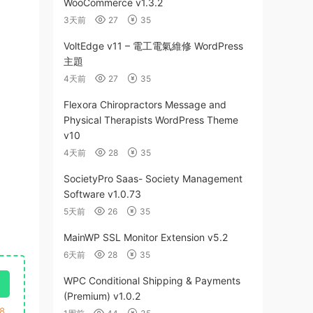
WooCommerce v1.3.2
3天前
27
35
VoltEdge v11 – 電工電氣維修 WordPress
主題
4天前
27
35
Flexora Chiropractors Message and
Physical Therapists WordPress Theme
v10
4天前
28
35
SocietyPro Saas- Society Management
Software v1.0.73
5天前
26
35
MainWP SSL Monitor Extension v5.2
6天前
28
35
WPC Conditional Shipping & Payments
(Premium) v1.0.2
8