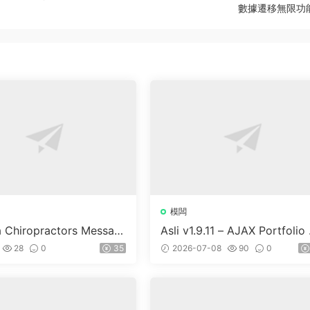
數據遷移無限功
模闆
a Chiropractors Messag
Asli v1.9.11 – AJAX Portfolio 
Physical Therapists Wor
ementor WordPress Theme
28
0
35
2026-07-08
90
0
 Theme v10