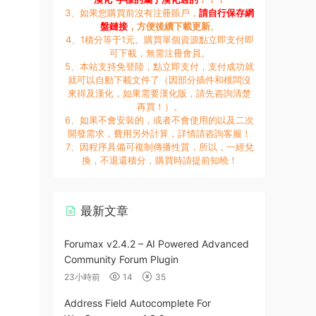
3、如果您購買前沒有注冊賬戶，
請自行保存網
盤鏈接
，方便後續下載更新
。
4、1積分等于1元。購買單個資源點立即支付即
可下載，無需注冊會員。
5、本站支持免登陸，點立即支付，支付成功就
就可以自動下載文件了（因部分插件和模闆沒
來得及漢化，如果需要漢化版，請先咨詢清楚
再買！）。
6、如果不會安裝的，或者不會使用的以及二次
開發需求，費用另外計算，詳情請咨詢客服！
7、因程序具備可複制傳播性質，所以，一經兌
換，不退還積分，購買時請提前知曉！
最新文章
Forumax v2.4.2 – AI Powered Advanced
Community Forum Plugin
23小時前
14
35
Address Field Autocomplete For