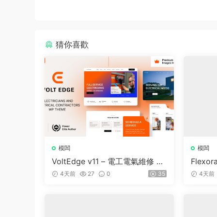
猜你喜歡
模闆
模闆
VoltEdge v11 – 電工電氣維修 W
Flexor
ordPress 主題
e and 
4天前
27
0
35
4天前
dPress