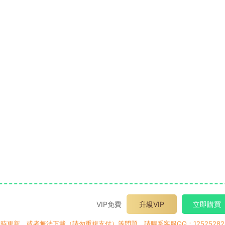
VIP免費
升級VIP
立即購買
時更新，或者無法下載（請勿重複支付）等問題，請聯系客服QQ：12525282