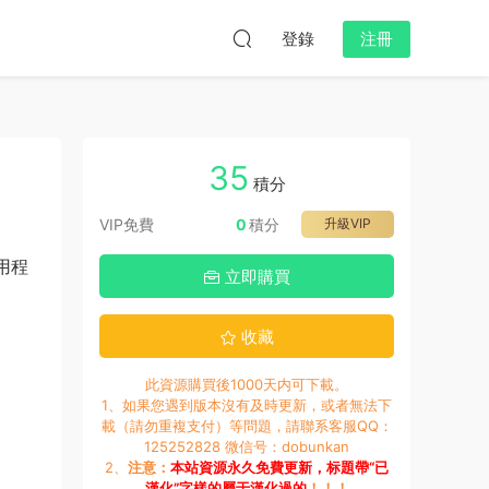
登錄
注冊
35
積分
VIP免費
0
積分
升級VIP
用程
立即購買
收藏
此資源購買後1000天内可下載。
1、如果您遇到版本沒有及時更新，或者無法下
載（請勿重複支付）等問題，請聯系客服QQ：
125252828 微信号：dobunkan
2、
注意：
本站資源永久免費更新，标題帶“已
漢化”字樣的屬于漢化過的
！！！