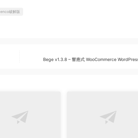
Benco破解版
Bege v1.3.8 – 響應式 WooCommerce WordPre