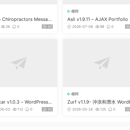
模闆
a Chiropractors Messag
Asli v1.9.11 – AJAX Portfolio 
Physical Therapists Wor
ementor WordPress Theme
26
0
35
2026-07-08
88
0
 Theme v10
模闆
kar v1.0.3 – WordPress &
Zurf v1.1.9- 沖浪和潛水 Word
S 主題
ess主題
06-03
112
0
35
2026-05-24
125
0