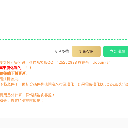
VIP免費
升級VIP
立即購買
）等問題，請聯系客服QQ：125252828 微信号：dobunkan
屬于漢化過的
！！！
便後續下載更新
。
無需注冊會員。
動下載文件了（因部分插件和模闆沒來得及漢化，如果需要漢化版，請先咨詢清
，費用另外計算，詳情請咨詢客服！
積分，購買時請提前知曉！