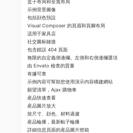
盒子布局和全寬布局
示例背景圖像
包括顔色預設
Visual Composer 的頁眉和頁腳布局
适用于家具店
社交圖标鏈接
包含錯誤 404 頁面
無限的自定義側邊欄。左側和右側邊欄選項
由 Envato 檢查的質量
有據可查
示例内容可幫助您使用演示内容構建網站
願望清單，Ajax 購物車
産品快速查看
産品圖片放大
按尺寸、顔色、材料過濾
産品輪播，最新帖子輪播
詳細信息頁面的産品圖片燈箱