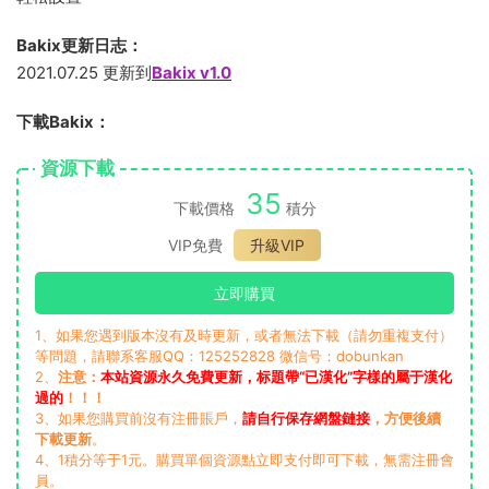
Bakix更新日志：
2021.07.25 更新到
Bakix v1.0
下載Bakix：
資源下載
35
下載價格
積分
VIP免費
升級VIP
立即購買
1、如果您遇到版本沒有及時更新，或者無法下載（請勿重複支付）
等問題，請聯系客服QQ：125252828 微信号：dobunkan
2、
注意：
本站資源永久免費更新，标題帶“已漢化”字樣的屬于漢化
過的
！！！
3、如果您購買前沒有注冊賬戶，
請自行保存網盤鏈接
，方便後續
下載更新
。
4、1積分等于1元。購買單個資源點立即支付即可下載，無需注冊會
員。