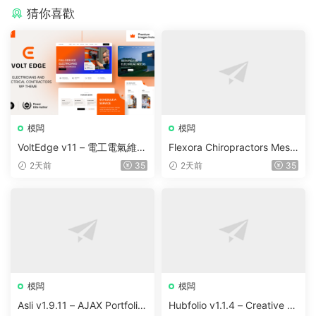
猜你喜歡
模闆
模闆
VoltEdge v11 – 電工電氣維修
Flexora Chiropractors Mess
WordPress 主題
age and Physical Therapist
2天前
35
2天前
35
s WordPress Theme v10
模闆
模闆
Asli v1.9.11 – AJAX Portfolio
Hubfolio v1.1.4 – Creative P