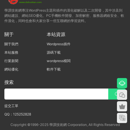
學課技術網專注WordPress主題和插件的漢化破解以及二次開發，其中涉及到
網站建設、網站SEO優化、PC手機軟件開發、加密解密、服務器網絡安全、軟
件漢化，同時也會和大家分享一些互聯網的學習資料。
關于
本站資源
關于我們
Wordpress插件
本站服務
源碼下載
行業新聞
wordpress模闆
網站優化
軟件下載
搜索
提交工單
QQ：125252828
Copyright ©1996-2025 學課技術網 Corporation, All Rights Reserved