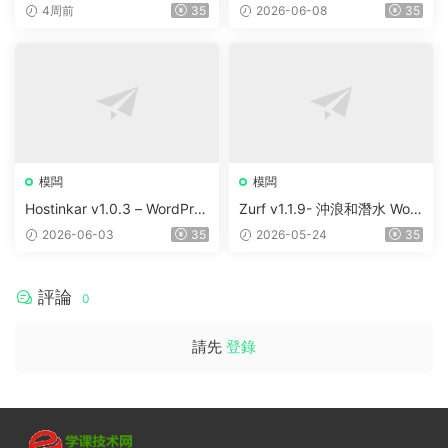
Elementor WordPress Them
ortfolio & Digital Agency Wo
4周前
35
2026-06-08
35
e
rdPress Elementor Theme
模闆
模闆
Hostinkar v1.0.3 – WordPres
Zurf v1.1.9- 沖浪和潛水 Wor
s & WHMCS 主題
dPress主題
2026-06-03
35
2026-05-24
35
評論
0
請先
登錄