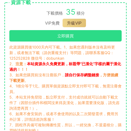
資源下載
35
下載價格
積分
VIP免費
升級VIP
立即購買
此資源購買後1000天内可下載。1、如果您遇到版本沒有及時更
新，或者無法下載（請勿重複支付）等問題，請聯系客服QQ：
125252828 微信号：dobunkan
2、
注意：
本站資源永久免費更新，标題帶“已漢化”字樣的屬于漢化
過的
！！！
3、如果您購買前沒有注冊賬戶，
請自行保存網盤鏈接
，方便後續
下載更新
。
4、1積分等于1元。購買單個資源點立即支付即可下載，無需注冊會
員。
5、本站支持免登陸，點立即支付，支付成功就就可以自動下載文
件了（因部分插件和模闆沒來得及漢化，如果需要漢化版，請先咨
詢清楚再買！）。
6、如果不會安裝的，或者不會使用的以及二次開發需求，費用另
外計算，詳情請咨詢客服！
7、因程序具備可複制傳播性質，所以，一經兌換，不退還積分，購
買時請提前知曉！