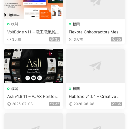
模闆
模闆
VoltEdge v11 – 電工電氣維修
Flexora Chiropractors Mess
WordPress 主題
age and Physical Therapist
3天前
35
3天前
35
s WordPress Theme v10
模闆
模闆
Asli v1.9.11 – AJAX Portfolio
Hubfolio v1.1.4 – Creative P
Elementor WordPress Them
ortfolio & Digital Agency Wo
2026-07-08
35
2026-06-08
35
e
rdPress Elementor Theme