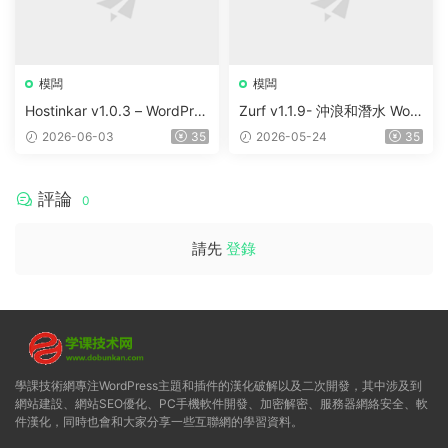
模闆
模闆
Hostinkar v1.0.3 – WordPres
Zurf v1.1.9- 沖浪和潛水 Wor
s & WHMCS 主題
dPress主題
2026-06-03
35
2026-05-24
35
評論
0
請先
登錄
學課技術網專注WordPress主題和插件的漢化破解以及二次開發，其中涉及到
網站建設、網站SEO優化、PC手機軟件開發、加密解密、服務器網絡安全、軟
件漢化，同時也會和大家分享一些互聯網的學習資料。