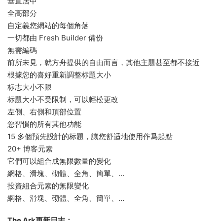
垂直居中
全高部分
自定義您網站的每個角落
一切都由 Fresh Builder 備份
無需編碼
前所未見，就方舟提供的自由而言，其他主題甚至都不接近
根據您的喜好重新調整标題大小
标志大小不限
标題大小不受限制，可以輕松更改
左側、右側和頂部位置
您習慣的所有其他功能
15 多個預先設計的标題，讓您舒适地使用作爲起點
20+ 博客元素
它們可以組合成無限數量的變化
網格、滑塊、砌體、全角、簡單、…
投資組合元素的無限變化
網格、滑塊、砌體、全角、簡單、…
The Ark更新日志：